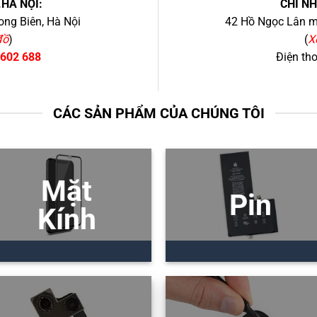
.HÀ NỘI:
CHI N
ng Biên, Hà Nội
42 Hồ Ngọc Lân mớ
đồ
)
(
X
 602 688
Điện th
CÁC SẢN PHẨM CỦA CHÚNG TÔI
Mặt
Pin
Kính