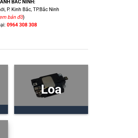
HÁNH BẮC NINH:
i, P. Kinh Bắc, TP.Bắc Ninh
em bản đồ
)
oại:
0964 308 308
Loa