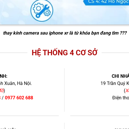
thay kính camera sau iphone xr
là từ khóa bạn đang tìm ???
HỆ THỐNG 4 CƠ SỞ
NH:
CHI NHÁ
h Xuân, Hà Nội.
19 Trần Quý K
đồ
)
(
X
8
/
0977 602 688
Điện th
+