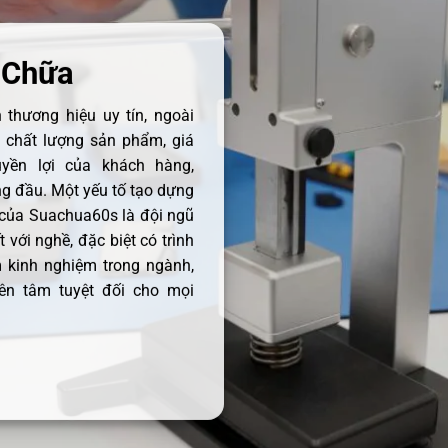
 Chữa
thương hiệu uy tín, ngoài
ề chất lượng sản phẩm, giá
uyền lợi của khách hàng,
 đầu. Một yếu tố tạo dựng
 của Suachua60s là đội ngũ
 với nghề, đặc biệt có trình
 kinh nghiệm trong ngành,
ên tâm tuyệt đối cho mọi