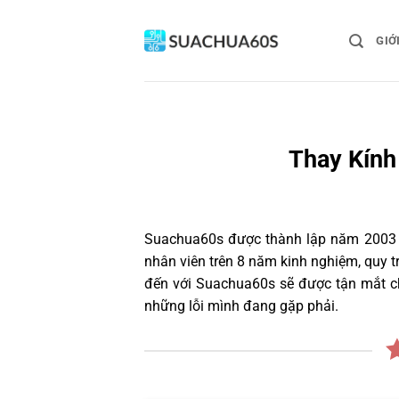
Bỏ
qua
GIỚ
nội
dung
Thay Kính
Suachua60s
được thành lập năm 2003 và
nhân viên trên 8 năm kinh nghiệm, quy 
đến với Suachua60s sẽ được tận mắt ch
những lỗi mình đang gặp phải.