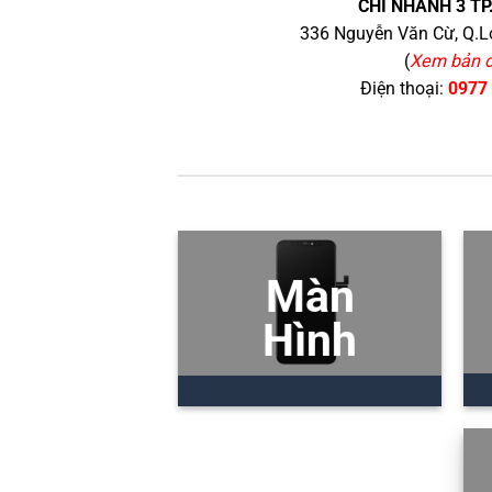
CHI NHÁNH 3 TP
336 Nguyễn Văn Cừ, Q.Lo
(
Xem bản 
Điện thoại:
0977
Màn
Hình