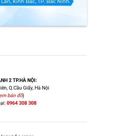
NH 2 TP.HÀ NỘI:
iên, Q.Cầu Giấy, Hà Nội
em bản đồ
)
oại:
0964 308 308