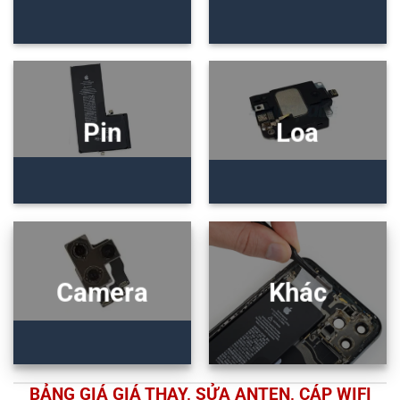
Pin
Loa
Camera
Khác
BẢNG GIÁ GIÁ THAY, SỬA ANTEN, CÁP WIFI