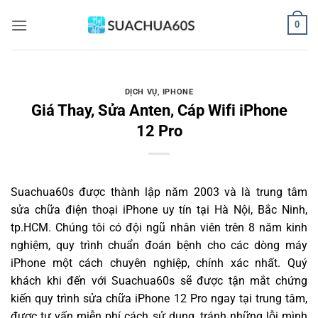
Bỏ
0
qua
nội
dung
DỊCH VỤ
,
IPHONE
Giá Thay, Sửa Anten, Cáp Wifi iPhone
12 Pro
Suachua60s
được thành lập năm 2003 và là trung tâm
sửa chữa điện thoại iPhone uy tín tại Hà Nội, Bắc Ninh,
tp.HCM. Chúng tôi có đội ngũ nhân viên trên 8 năm kinh
nghiệm, quy trình chuẩn đoán bệnh cho các dòng máy
iPhone một cách chuyên nghiệp, chính xác nhất. Quý
khách khi đến với Suachua60s sẽ được tận mắt chứng
kiến quy trình sửa chữa iPhone 12 Pro ngay tại trung tâm,
được tư vấn miễn phí cách sử dụng, tránh những lỗi mình