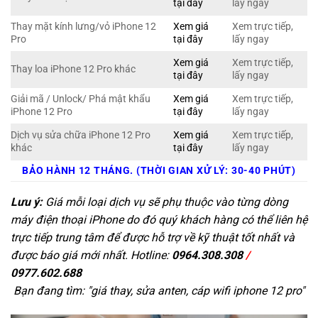
tại đây
lấy ngay
Thay mặt kính lưng/vỏ iPhone 12
Xem giá
Xem trực tiếp,
Pro
tại đây
lấy ngay
Xem giá
Xem trực tiếp,
Thay loa iPhone 12 Pro khác
tại đây
lấy ngay
Giải mã / Unlock/ Phá mật khẩu
Xem giá
Xem trực tiếp,
iPhone 12 Pro
tại đây
lấy ngay
Dịch vụ sửa chữa iPhone 12 Pro
Xem giá
Xem trực tiếp,
khác
tại đây
lấy ngay
BẢO HÀNH 12 THÁNG. (THỜI GIAN XỬ LÝ: 30-40 PHÚT)
Lưu ý:
Giá mỗi loại dịch vụ sẽ phụ thuộc vào từng dòng
máy điện thoại iPhone do đó quý khách hàng có thể liên hệ
trực tiếp trung tâm để được hỗ trợ về kỹ thuật tốt nhất và
được báo giá mới nhất. Hotline:
0964.308.308
/
0977.602.688
Bạn đang tìm: "
giá thay, sửa anten, cáp wifi iphone 12 pro
"