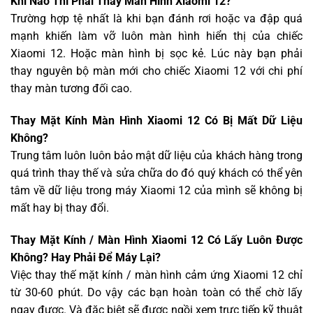
Khi Nào Thì Phải Thay Màn Hình Xiaomi 12?
Trường hợp tệ nhất là khi bạn đánh rơi hoặc va đập quá
mạnh khiến làm vỡ luôn màn hình hiển thị của chiếc
Xiaomi 12. Hoặc màn hình bị sọc kẻ. Lúc này bạn phải
thay nguyên bộ màn mới cho chiếc Xiaomi 12 với chi phí
thay màn tương đối cao.
Thay Mặt Kính Màn Hình Xiaomi 12 Có Bị Mất Dữ Liệu
Không?
Trung tâm luôn luôn bảo mật dữ liệu của khách hàng trong
quá trình thay thế và sửa chữa do đó quý khách có thể yên
tâm về dữ liệu trong máy Xiaomi 12 của mình sẽ không bị
mất hay bị thay đổi.
Thay Mặt Kính / Màn Hình Xiaomi 12 Có Lấy Luôn Được
Không? Hay Phải Để Máy Lại?
Việc thay thế mặt kính / màn hình cảm ứng Xiaomi 12 chỉ
từ 30-60 phút. Do vậy các bạn hoàn toàn có thể chờ lấy
ngay được. Và đặc biệt sẽ được ngồi xem trực tiếp kỹ thuật