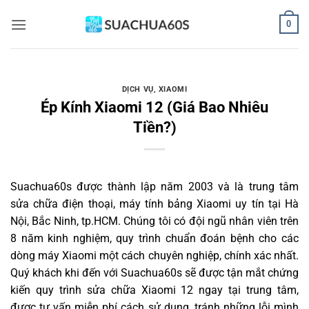
Bỏ
0
qua
nội
dung
DỊCH VỤ
,
XIAOMI
Ép Kính Xiaomi 12 (Giá Bao Nhiêu
Tiền?)
Suachua60s
được thành lập năm 2003 và là trung tâm
sửa chữa điện thoại, máy tính bảng Xiaomi uy tín tại Hà
Nội, Bắc Ninh, tp.HCM. Chúng tôi có đội ngũ nhân viên trên
8 năm kinh nghiệm, quy trình chuẩn đoán bệnh cho các
dòng máy Xiaomi một cách chuyên nghiệp, chính xác nhất.
Quý khách khi đến với Suachua60s sẽ được tận mắt chứng
kiến quy trình sửa chữa Xiaomi 12 ngay tại trung tâm,
được tư vấn miễn phí cách sử dụng, tránh những lỗi mình