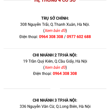
HỆ THỐNG 4 CƠ SỞ
TRỤ SỞ CHÍNH:
308 Nguyễn Trãi, Q.Thanh Xuân, Hà Nội.
(
Xem bản đồ
)
Điện thoại:
0964 308 308
/
0977 602 688
CHI NHÁNH 2 TP.HÀ NỘI:
19 Trần Quý Kiên, Q.Cầu Giấy, Hà Nội
(
Xem bản đồ
)
Điện thoại:
0964 308 308
+
CHI NHÁNH 3 TP.HÀ NỘI:
336 Nguyễn Văn Cừ, Q.Long Biên, Hà Nội