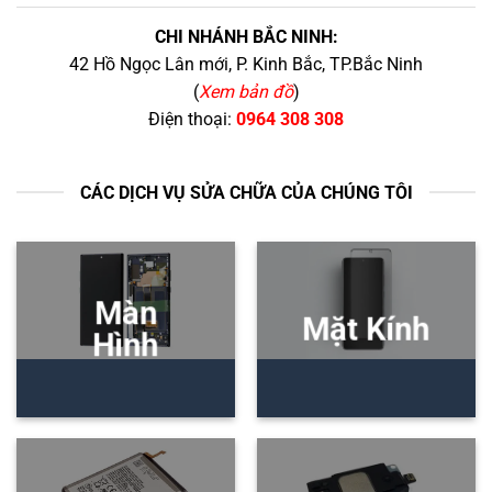
CHI NHÁNH BẮC NINH:
42 Hồ Ngọc Lân mới, P. Kinh Bắc, TP.Bắc Ninh
(
Xem bản đồ
)
Điện thoại:
0964 308 308
CÁC DỊCH VỤ SỬA CHỮA CỦA CHÚNG TÔI
Màn
Mặt Kính
Hình