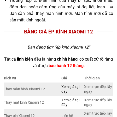
Trường hợp 2: Màn hình của máy bị sọc, nhòe màu,
đốm đen hoặc cảm ứng của máy bị đơ, liệt, loạn… ⇒
Bạn cần phải thay màn hình mới. Màn hình mới đã có
sẵn mặt kính ngoài.
BẢNG GIÁ ÉP KÍNH XIAOMI 12
Bạn đang tìm: "
ép kính xiaomi 12
"
Tất cả
linh kiện
đều là hàng
chính hãng
, có xuất xứ rõ ràng
và được
bảo hành 12 tháng.
Dịch vụ
Giá
Thời gian
Xem giá tại
Xem trực tiếp, lấy
Thay màn hình Xiaomi 12
đây
ngay
Xem giá tại
Xem trực tiếp, lấy
Thay mặt kính Xiaomi 12
đây
ngay
Xem trực tiếp, lấy
Thay pin Xiaomi 12
Liên hệ