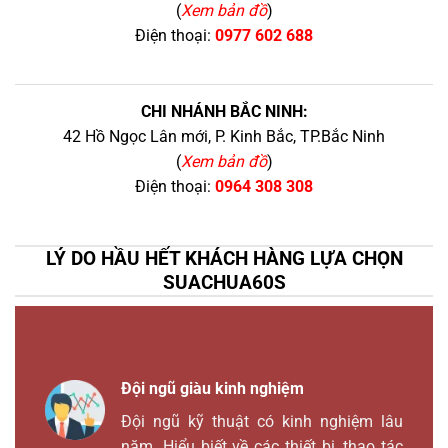
(
Xem bản đồ
)
Điện thoại:
0977 602 688
CHI NHÁNH BẮC NINH:
42 Hồ Ngọc Lân mới, P. Kinh Bắc, TP.Bắc Ninh
(
Xem bản đồ
)
Điện thoại:
0964 308 308
LÝ DO HẦU HẾT KHÁCH HÀNG LỰA CHỌN
SUACHUA60S
Đội ngũ giàu kinh nghiệm
Đội ngũ kỹ thuật có kinh nghiệm lâu
năm. Hiểu biết về các thiết bị, thao tác