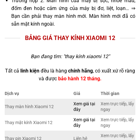
Trường hợp 2: Màn hình của máy bị sọc, nhòe màu,
đốm đen hoặc cảm ứng của máy bị đơ, liệt, loạn… ⇒
Bạn cần phải thay màn hình mới. Màn hình mới đã có
sẵn mặt kính ngoài.
BẢNG GIÁ THAY KÍNH XIAOMI 12
Bạn đang tìm: "
thay kính xiaomi 12
"
Tất cả
linh kiện
đều là hàng
chính hãng
, có xuất xứ rõ ràng
và được
bảo hành 12 tháng.
Dịch vụ
Giá
Thời gian
Xem giá tại
Xem trực tiếp, lấy
Thay màn hình Xiaomi 12
đây
ngay
Xem giá tại
Xem trực tiếp, lấy
Thay mặt kính Xiaomi 12
đây
ngay
Xem trực tiếp, lấy
Thay pin Xiaomi 12
Liên hệ