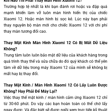
Khi Nào Thì Phải Thay Màn Hình Xiaomi 12?
Trường hợp tệ nhất là khi bạn đánh rơi hoặc va đập quá
mạnh khiến làm vỡ luôn màn hình hiển thị của chiếc
Xiaomi 12. Hoặc màn hình bị sọc kẻ. Lúc này bạn phải
thay nguyên bộ màn mới cho chiếc Xiaomi 12 với chi phí
thay màn tương đối cao.
Thay Mặt Kính Màn Hình Xiaomi 12 Có Bị Mất Dữ Liệu
Không?
Trung tâm luôn luôn bảo mật dữ liệu của khách hàng trong
quá trình thay thế và sửa chữa do đó quý khách có thể yên
tâm về dữ liệu trong máy Xiaomi 12 của mình sẽ không bị
mất hay bị thay đổi.
Thay Mặt Kính / Màn Hình Xiaomi 12 Có Lấy Luôn Được
Không? Hay Phải Để Máy Lại?
Việc thay thế mặt kính / màn hình cảm ứng Xiaomi 12 chỉ
từ 30-60 phút. Do vậy các bạn hoàn toàn có thể chờ lấy
ngay được. Và đặc biệt sẽ được ngồi xem trực tiếp kỹ thuật