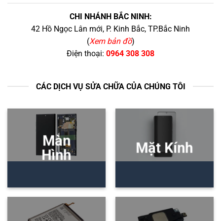
CHI NHÁNH BẮC NINH:
42 Hồ Ngọc Lân mới, P. Kinh Bắc, TP.Bắc Ninh
(
Xem bản đồ
)
Điện thoại:
0964 308 308
CÁC DỊCH VỤ SỬA CHỮA CỦA CHÚNG TÔI
Màn
Mặt Kính
Hình