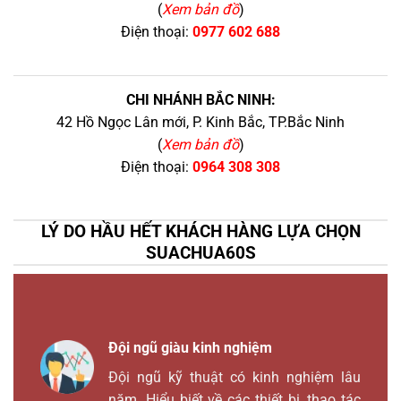
(
Xem bản đồ
)
Điện thoại:
0977 602 688
CHI NHÁNH BẮC NINH:
42 Hồ Ngọc Lân mới, P. Kinh Bắc, TP.Bắc Ninh
(
Xem bản đồ
)
Điện thoại:
0964 308 308
LÝ DO HẦU HẾT KHÁCH HÀNG LỰA CHỌN
SUACHUA60S
Đội ngũ giàu kinh nghiệm
Đội ngũ kỹ thuật có kinh nghiệm lâu
năm. Hiểu biết về các thiết bị, thao tác