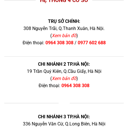
HỆ THỐNG 4 CƠ SỞ
TRỤ SỞ CHÍNH:
308 Nguyễn Trãi, Q.Thanh Xuân, Hà Nội.
(
Xem bản đồ
)
Điện thoại:
0964 308 308
/
0977 602 688
CHI NHÁNH 2 TP.HÀ NỘI:
19 Trần Quý Kiên, Q.Cầu Giấy, Hà Nội
(
Xem bản đồ
)
Điện thoại:
0964 308 308
+
CHI NHÁNH 3 TP.HÀ NỘI:
336 Nguyễn Văn Cừ, Q.Long Biên, Hà Nội