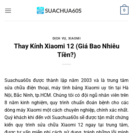
Bỏ
0
qua
nội
dung
DỊCH VỤ
,
XIAOMI
Thay Kính Xiaomi 12 (Giá Bao Nhiêu
Tiền?)
Suachua60s
được thành lập năm 2003 và là trung tâm
sửa chữa điện thoại, máy tính bảng Xiaomi uy tín tại Hà
Nội, Bắc Ninh, tp.HCM. Chúng tôi có đội ngũ nhân viên trên
8 năm kinh nghiệm, quy trình chuẩn đoán bệnh cho các
dòng máy Xiaomi một cách chuyên nghiệp, chính xác nhất.
Quý khách khi đến với Suachua60s sẽ được tận mắt chứng
kiến quy trình sửa chữa Xiaomi 12 ngay tại trung tâm,
được tư vấn miễn phí cách sử dụng, tránh những lỗi mình