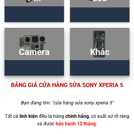
Camera
Khác
BẢNG GIÁ CỬA HÀNG SỬA SONY XPERIA 5
Bạn đang tìm: "
cửa hàng sửa sony xperia 5
"
Tất cả
linh kiện
đều là hàng
chính hãng
, có xuất xứ rõ ràng
và được
bảo hành 12 tháng.