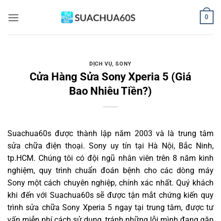
Bỏ
0
qua
nội
dung
DỊCH VỤ
,
SONY
Cửa Hàng Sửa Sony Xperia 5 (Giá
Bao Nhiêu Tiền?)
Suachua60s
được thành lập năm 2003 và là trung tâm
sửa chữa điện thoại. Sony uy tín tại Hà Nội, Bắc Ninh,
tp.HCM. Chúng tôi có đội ngũ nhân viên trên 8 năm kinh
nghiệm, quy trình chuẩn đoán bệnh cho các dòng máy
Sony một cách chuyên nghiệp, chính xác nhất. Quý khách
khi đến với Suachua60s sẽ được tận mắt chứng kiến quy
trình sửa chữa Sony Xperia 5 ngay tại trung tâm, được tư
vấn miễn phí cách sử dụng, tránh những lỗi mình đang gặp