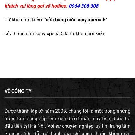
khách vui lòng gọi số hotline:
0964 308 308
Từ khóa tìm kiếm: "
cửa hàng sửa sony xperia 5
"
cửa hàng sửa sony xperia 5
là từ khóa tìm kiếm
VỀ CÔNG TY
Được thành lập từ năm 2003, chúng tôi là một trong những
trung tâm cung cấp linh kiện điện thoại, máy tính, đông hồ
đầu tiên tại Hà Nội. Với sự chuyên nghiệp, uy tín, trung tâm
Suachua60s đã trở thành địa chỉ quen thuộc không chỉ