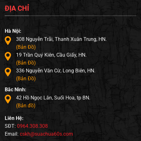
ĐỊA CHỈ
Hà Nội:
308 Nguyễn Trãi, Thanh Xuân Trung, HN.
(Bản Đồ)
19 Trần Quý Kiên, Cầu Giấy, HN.
(Bản Đồ)
336 Nguyễn Văn Cừ, Long Biên, HN.
(Bản Đồ)
Bắc Ninh:
42 Hồ Ngọc Lân, Suối Hoa, tp BN.
(Bản đồ)
Liên Hệ:
SĐT:
0964.308.308
Email:
cskh@suachua60s.com