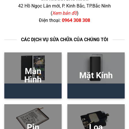
42 Hồ Ngọc Lân mới, P. Kinh Bắc, TP.Bắc Ninh
(
Xem bản đồ
)
Điện thoại:
0964 308 308
CÁC DỊCH VỤ SỬA CHỮA CỦA CHÚNG TÔI
Màn
Mặt Kính
Hình
Pin
Loa