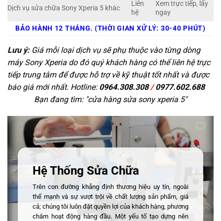
Liên
Xem trực tiếp, lấy
Dịch vụ sửa chữa Sony Xperia 5 khác
hệ
ngay
BẢO HÀNH 12 THÁNG. (THỜI GIAN XỬ LÝ: 30-40 PHÚT)
Lưu ý:
Giá mỗi loại dịch vụ sẽ phụ thuộc vào từng dòng
máy Sony Xperia do đó quý khách hàng có thể liên hệ trực
tiếp trung tâm để được hỗ trợ về kỹ thuật tốt nhất và được
báo giá mới nhất. Hotline:
0964.308.308
/
0977.602.688
Bạn đang tìm: "
cửa hàng sửa sony xperia 5
"
Hệ Thống Sửa Chữa
Trên con đường khẳng định thương hiệu uy tín, ngoài
thế mạnh và sự vượt trội về chất lượng sản phẩm, giá
cả; chúng tôi luôn đặt quyền lợi của khách hàng, phương
châm hoạt động hàng đầu. Một yếu tố tạo dựng nên