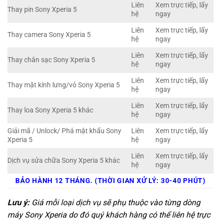
Liên
Xem trực tiếp, lấy
Thay pin Sony Xperia 5
hệ
ngay
Liên
Xem trực tiếp, lấy
Thay camera Sony Xperia 5
hệ
ngay
Liên
Xem trực tiếp, lấy
Thay chân sạc Sony Xperia 5
hệ
ngay
Liên
Xem trực tiếp, lấy
Thay mặt kính lưng/vỏ Sony Xperia 5
hệ
ngay
Liên
Xem trực tiếp, lấy
Thay loa Sony Xperia 5 khác
hệ
ngay
Giải mã / Unlock/ Phá mật khẩu Sony
Liên
Xem trực tiếp, lấy
Xperia 5
hệ
ngay
Liên
Xem trực tiếp, lấy
Dịch vụ sửa chữa Sony Xperia 5 khác
hệ
ngay
BẢO HÀNH 12 THÁNG. (THỜI GIAN XỬ LÝ: 30-40 PHÚT)
Lưu ý:
Giá mỗi loại dịch vụ sẽ phụ thuộc vào từng dòng
máy Sony Xperia do đó quý khách hàng có thể liên hệ trực