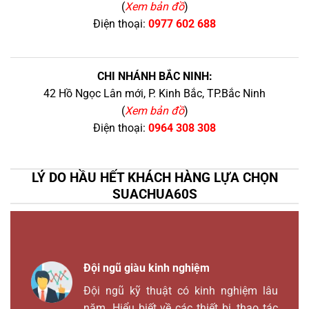
(
Xem bản đồ
)
Điện thoại:
0977 602 688
CHI NHÁNH BẮC NINH:
42 Hồ Ngọc Lân mới, P. Kinh Bắc, TP.Bắc Ninh
(
Xem bản đồ
)
Điện thoại:
0964 308 308
LÝ DO HẦU HẾT KHÁCH HÀNG LỰA CHỌN
SUACHUA60S
Đội ngũ giàu kinh nghiệm
Đội ngũ kỹ thuật có kinh nghiệm lâu
năm. Hiểu biết về các thiết bị, thao tác