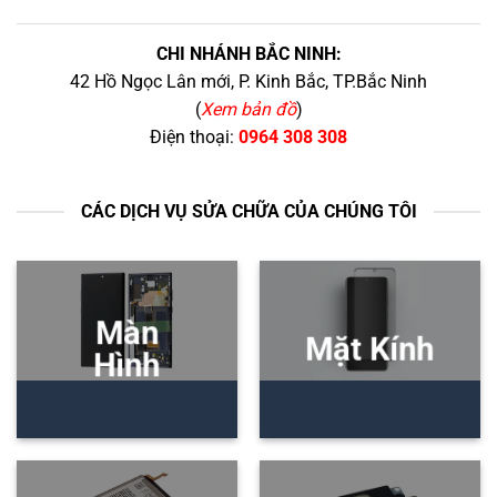
CHI NHÁNH BẮC NINH:
42 Hồ Ngọc Lân mới, P. Kinh Bắc, TP.Bắc Ninh
(
Xem bản đồ
)
Điện thoại:
0964 308 308
CÁC DỊCH VỤ SỬA CHỮA CỦA CHÚNG TÔI
Màn
Mặt Kính
Hình