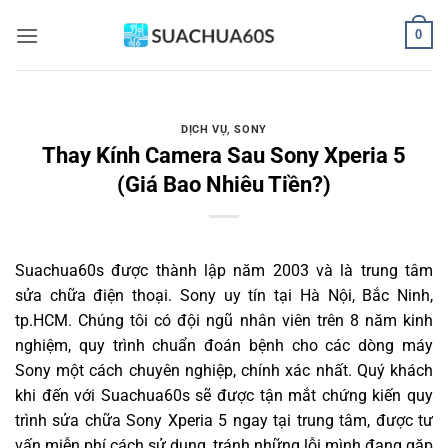
Bỏ
0
qua
nội
dung
DỊCH VỤ
,
SONY
Thay Kính Camera Sau Sony Xperia 5
(Giá Bao Nhiêu Tiền?)
Suachua60s
được thành lập năm 2003 và là trung tâm
sửa chữa điện thoại. Sony uy tín tại Hà Nội, Bắc Ninh,
tp.HCM. Chúng tôi có đội ngũ nhân viên trên 8 năm kinh
nghiệm, quy trình chuẩn đoán bệnh cho các dòng máy
Sony một cách chuyên nghiệp, chính xác nhất. Quý khách
khi đến với Suachua60s sẽ được tận mắt chứng kiến quy
trình sửa chữa Sony Xperia 5 ngay tại trung tâm, được tư
vấn miễn phí cách sử dụng, tránh những lỗi mình đang gặp