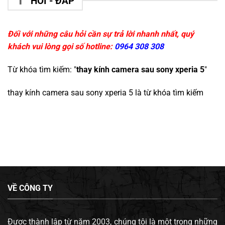
HỎI - ĐÁP
Đối với những câu hỏi cần sự trả lời nhanh nhất, quý
khách vui lòng gọi số hotline:
0964 308 308
Từ khóa tìm kiếm: "
thay kính camera sau sony xperia 5
"
thay kính camera sau sony xperia 5
là từ khóa tìm kiếm
VỀ CÔNG TY
Được thành lập từ năm 2003, chúng tôi là một trong những