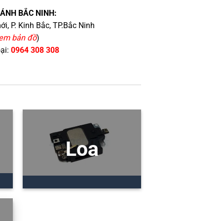
HÁNH BẮC NINH:
i, P. Kinh Bắc, TP.Bắc Ninh
em bản đồ
)
oại:
0964 308 308
Loa