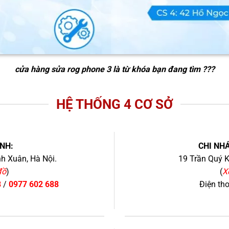
cửa hàng sửa rog phone 3
là từ khóa bạn đang tìm ???
HỆ THỐNG 4 CƠ SỞ
NH:
CHI NHÁ
h Xuân, Hà Nội.
19 Trần Quý K
đồ
)
(
X
8
/
0977 602 688
Điện th
+