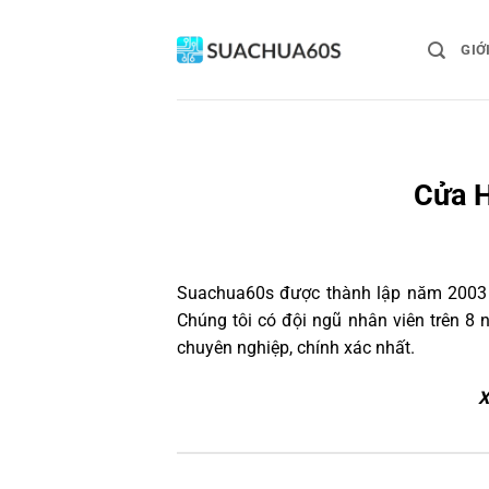
Bỏ
qua
GIỚ
nội
dung
Cửa H
Suachua60s
được thành lập năm 2003 v
Chúng tôi có đội ngũ nhân viên trên 
chuyên nghiệp, chính xác nhất.
X