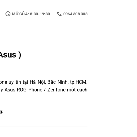
MỞ CỬA: 8:30-19:30
0964 308 308
Asus )
e uy tín tại Hà Nội, Bắc Ninh, tp.HCM.
máy Asus ROG Phone / Zenfone một cách
g.