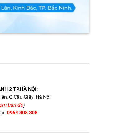
NH 2 TP.HÀ NỘI:
iên, Q.Cầu Giấy, Hà Nội
em bản đồ
)
oại:
0964 308 308