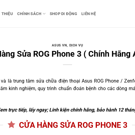
I THIỆU
CHÍNH SÁCH
SHOP DI ĐỘNG
LIÊN HỆ
ASUS VN
,
DỊCH VỤ
àng Sửa ROG Phone 3 ( Chính Hãng 
à là trung tâm sửa chữa điện thoại Asus ROG Phone / Zenfon
8 năm kinh nghiệm, quy trình chuẩn đoán bệnh cho các dòng 
em trực tiếp, lấy ngay; Linh kiện chính hãng, bảo hành 12 thán
CỬA HÀNG SỬA ROG PHONE 3