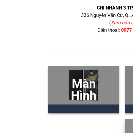
CHI NHÁNH 3 TP
336 Nguyễn Văn Cừ, Q.Lo
(
Xem bản 
Điện thoại:
0977
Màn
Hình