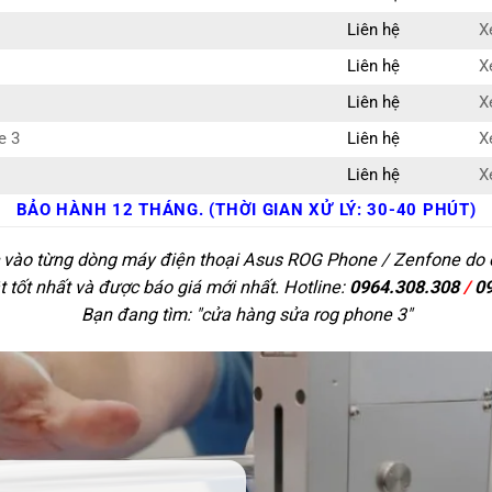
Liên hệ
X
Liên hệ
X
Liên hệ
X
e 3
Liên hệ
X
Liên hệ
X
BẢO HÀNH 12 THÁNG. (THỜI GIAN XỬ LÝ: 30-40 PHÚT)
c vào từng dòng máy điện thoại Asus ROG Phone / Zenfone do đ
t tốt nhất và được báo giá mới nhất. Hotline:
0964.308.308
/
0
Bạn đang tìm: "
cửa hàng sửa rog phone 3
"