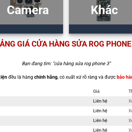
Camera
Khác
ẢNG GIÁ CỬA HÀNG SỬA ROG PHONE
Bạn đang tìm: "
cửa hàng sửa rog phone 3
"
kiện
đều là hàng
chính hãng
, có xuất xứ rõ ràng và được
bảo hà
Giá
T
Liên hệ
X
Liên hệ
X
Liên hệ
X
Liên hệ
X