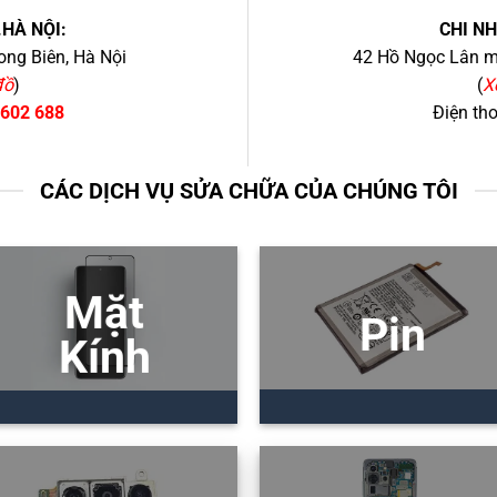
.HÀ NỘI:
CHI N
ng Biên, Hà Nội
42 Hồ Ngọc Lân mớ
đồ
)
(
X
 602 688
Điện th
CÁC DỊCH VỤ SỬA CHỮA CỦA CHÚNG TÔI
Mặt
Pin
Kính