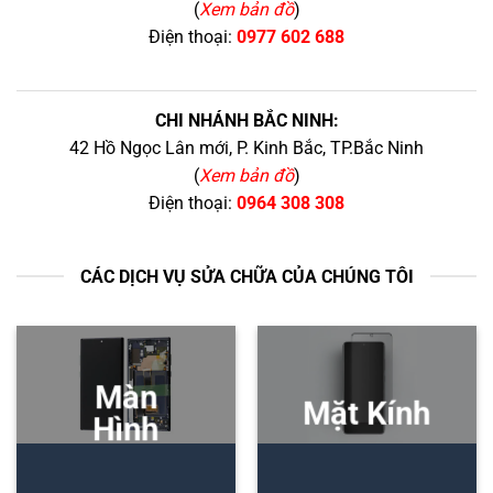
(
Xem bản đồ
)
Điện thoại:
0977 602 688
CHI NHÁNH BẮC NINH:
42 Hồ Ngọc Lân mới, P. Kinh Bắc, TP.Bắc Ninh
(
Xem bản đồ
)
Điện thoại:
0964 308 308
CÁC DỊCH VỤ SỬA CHỮA CỦA CHÚNG TÔI
Màn
Mặt Kính
Hình