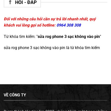
HỎI - ĐÁP
Đối với những câu hỏi cần sự trả lời nhanh nhất, quý
khách vui lòng gọi số hotline:
0964 308 308
Từ khóa tìm kiếm: "
sửa rog phone 3 sạc không vào pin
"
sửa rog phone 3 sạc không vào pin
là từ khóa tìm kiếm
VỀ CÔNG TY