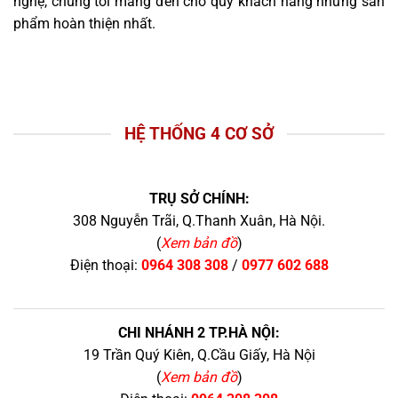
nghệ, chúng tôi mang đến cho quý khách hàng những sản
phẩm hoàn thiện nhất.
HỆ THỐNG 4 CƠ SỞ
TRỤ SỞ CHÍNH:
308 Nguyễn Trãi, Q.Thanh Xuân, Hà Nội.
(
Xem bản đồ
)
Điện thoại:
0964 308 308
/
0977 602 688
CHI NHÁNH 2 TP.HÀ NỘI:
19 Trần Quý Kiên, Q.Cầu Giấy, Hà Nội
(
Xem bản đồ
)