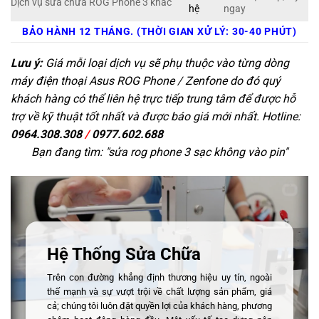
Dịch vụ sửa chữa ROG Phone 3 khác
hệ
ngay
BẢO HÀNH 12 THÁNG. (THỜI GIAN XỬ LÝ: 30-40 PHÚT)
Lưu ý:
Giá mỗi loại dịch vụ sẽ phụ thuộc vào từng dòng
máy điện thoại Asus ROG Phone / Zenfone do đó quý
khách hàng có thể liên hệ trực tiếp trung tâm để được hỗ
trợ về kỹ thuật tốt nhất và được báo giá mới nhất. Hotline:
0964.308.308
/
0977.602.688
Bạn đang tìm: "
sửa rog phone 3 sạc không vào pin
"
Hệ Thống Sửa Chữa
Trên con đường khẳng định thương hiệu uy tín, ngoài
thế mạnh và sự vượt trội về chất lượng sản phẩm, giá
cả; chúng tôi luôn đặt quyền lợi của khách hàng, phương