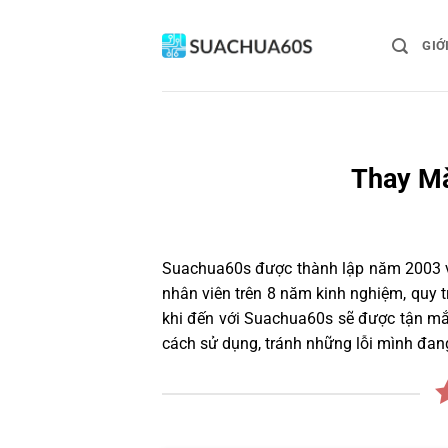
Bỏ
qua
GIỚ
nội
dung
Thay Mà
Suachua60s
được thành lập năm 2003 và
nhân viên trên 8 năm kinh nghiệm, quy
khi đến với Suachua60s sẽ được tận mắt
cách sử dụng, tránh những lỗi mình đan