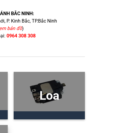
HÁNH BẮC NINH:
i, P. Kinh Bắc, TP.Bắc Ninh
em bản đồ
)
oại:
0964 308 308
Loa