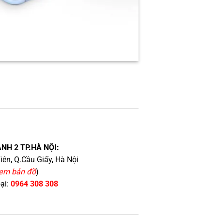
NH 2 TP.HÀ NỘI:
iên, Q.Cầu Giấy, Hà Nội
em bản đồ
)
oại:
0964 308 308