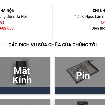
.HÀ NỘI:
CHI N
ng Biên, Hà Nội
42 Hồ Ngọc Lân mớ
đồ
)
(
X
 602 688
Điện th
CÁC DỊCH VỤ SỬA CHỮA CỦA CHÚNG TÔI
Mặt
Pin
Kính