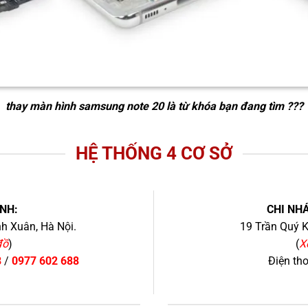
thay màn hình samsung note 20
là từ khóa bạn đang tìm ???
HỆ THỐNG 4 CƠ SỞ
NH:
CHI NHÁ
h Xuân, Hà Nội.
19 Trần Quý K
đồ
)
(
X
8
/
0977 602 688
Điện th
+