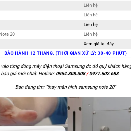
Liên hệ
Liên hệ
Liên hệ
Note 20
Liên hệ
Xem giá tại đây
BẢO HÀNH 12 THÁNG. (THỜI GIAN XỬ LÝ: 30-40 PHÚT)
c vào từng dòng máy điện thoại Samsung do đó quý khách hàng c
 báo giá mới nhất. Hotline:
0964.308.308
/
0977.602.688
Bạn đang tìm: "
thay màn hình samsung note 20
"