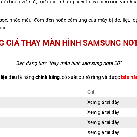
ước hoặc vỡ, nứt, mờ đục… nhưng hiển thị và cảm ứng vẫn hoạ
sọc, nhòe màu, đốm đen hoặc cảm ứng của máy bị đơ, liệt, l
ài.
G GIÁ THAY MÀN HÌNH SAMSUNG NOT
Bạn đang tìm: "
thay màn hình samsung note 20
"
kiện
đều là hàng
chính hãng
, có xuất xứ rõ ràng và được
bảo hà
Giá
Xem giá tại đây
Xem giá tại đây
Xem giá tại đây
Xem giá tại đây