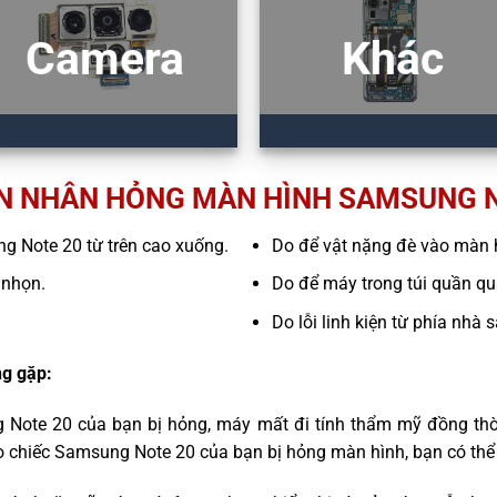
Camera
Khác
N NHÂN HỎNG MÀN HÌNH SAMSUNG N
ng Note 20 từ trên cao xuống.
Do để vật nặng đè vào màn 
 nhọn.
Do để máy trong túi quần quá
Do lỗi linh kiện từ phía nhà 
g gặp:
 Note 20 của bạn bị hỏng, máy mất đi tính thẩm mỹ đồng thờ
o chiếc Samsung Note 20 của bạn bị hỏng màn hình, bạn có thể