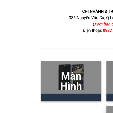
CHI NHÁNH 3 TP
336 Nguyễn Văn Cừ, Q.Lo
(
Xem bản 
Điện thoại:
0977
Màn
Hình