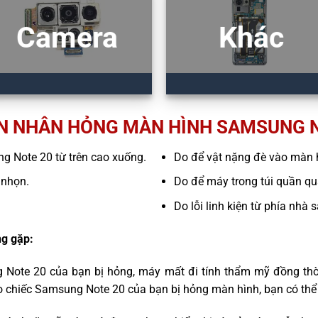
Camera
Khác
N NHÂN HỎNG MÀN HÌNH SAMSUNG N
ng Note 20 từ trên cao xuống.
Do để vật nặng đè vào màn 
 nhọn.
Do để máy trong túi quần quá
Do lỗi linh kiện từ phía nhà 
g gặp:
 Note 20 của bạn bị hỏng, máy mất đi tính thẩm mỹ đồng thờ
o chiếc Samsung Note 20 của bạn bị hỏng màn hình, bạn có thể