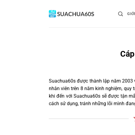
Bỏ
qua
GIỚ
nội
dung
Cáp
Suachua60s
được thành lập năm 2003 và
nhân viên trên 8 năm kinh nghiệm, quy
khi đến với Suachua60s sẽ được tận mắt
cách sử dụng, tránh những lỗi mình đan