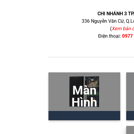
CHI NHÁNH 3 TP
336 Nguyễn Văn Cừ, Q.Lo
(
Xem bản 
Điện thoại:
0977
Màn
Hình