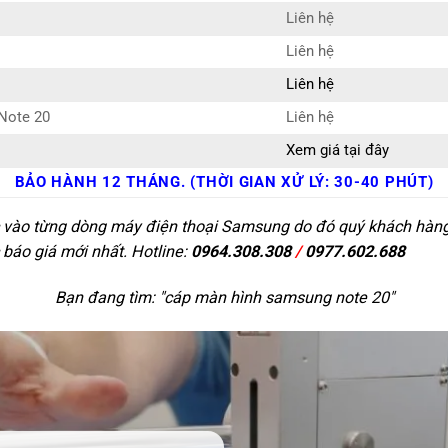
Liên hệ
Liên hệ
Liên hệ
Note 20
Liên hệ
Xem giá tại đây
BẢO HÀNH 12 THÁNG. (THỜI GIAN XỬ LÝ: 30-40 PHÚT)
c vào từng dòng máy điện thoại Samsung do đó quý khách hàng c
 báo giá mới nhất. Hotline:
0964.308.308
/
0977.602.688
Bạn đang tìm: "
cáp màn hình samsung note 20
"