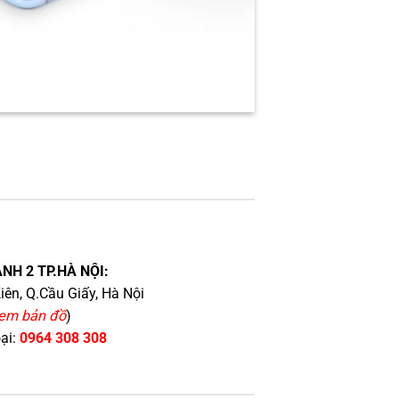
NH 2 TP.HÀ NỘI:
iên, Q.Cầu Giấy, Hà Nội
em bản đồ
)
oại:
0964 308 308