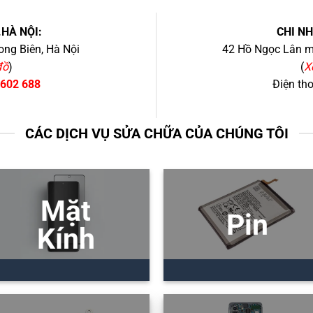
.HÀ NỘI:
CHI N
ng Biên, Hà Nội
42 Hồ Ngọc Lân mớ
đồ
)
(
X
 602 688
Điện th
CÁC DỊCH VỤ SỬA CHỮA CỦA CHÚNG TÔI
Mặt
Pin
Kính