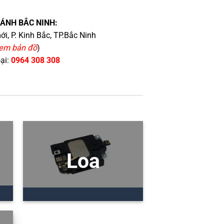
HÁNH BẮC NINH:
i, P. Kinh Bắc, TP.Bắc Ninh
em bản đồ
)
oại:
0964 308 308
Loa