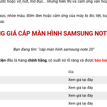
ước hoặc vỡ, nứt, mờ đục… nhưng hiển thị và cảm ứng vẫn hoạ
sọc, nhòe màu, đốm đen hoặc cảm ứng của máy bị đơ, liệt, l
ài.
G GIÁ CÁP MÀN HÌNH SAMSUNG NOT
Bạn đang tìm: "
cáp màn hình samsung note 20
"
kiện
đều là hàng
chính hãng
, có xuất xứ rõ ràng và được
bảo hà
Giá
Xem giá tại đây
Xem giá tại đây
Xem giá tại đây
Xem giá tại đây