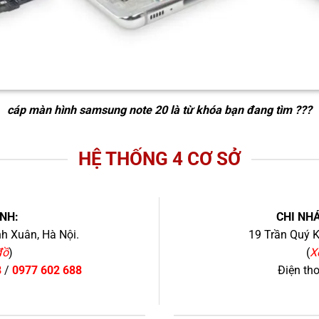
cáp màn hình samsung note 20
là từ khóa bạn đang tìm ???
HỆ THỐNG 4 CƠ SỞ
NH:
CHI NHÁ
h Xuân, Hà Nội.
19 Trần Quý K
đồ
)
(
X
8
/
0977 602 688
Điện th
+