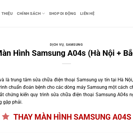
I THIỆU
CHÍNH SÁCH
SHOP DI ĐỘNG
LIÊN HỆ
DỊCH VỤ
,
SAMSUNG
àn Hình Samsung A04s (Hà Nội + Bắ
 là trung tâm sửa chữa điện thoại Samsung uy tín tại Hà Nội,
 trình chuẩn đoán bệnh cho các dòng máy Samsung một cách ch
t chứng kiến quy trình sửa chữa điện thoại Samsung A04s ng
g gặp phải.
THAY MÀN HÌNH SAMSUNG A04S