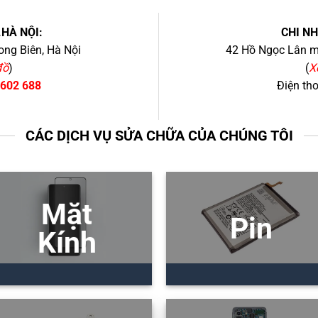
.HÀ NỘI:
CHI N
ng Biên, Hà Nội
42 Hồ Ngọc Lân mớ
đồ
)
(
X
 602 688
Điện th
CÁC DỊCH VỤ SỬA CHỮA CỦA CHÚNG TÔI
Mặt
Pin
Kính