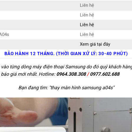
Liên hệ
Liên hệ
Liên hệ
 A04s
Liên hệ
Xem giá tại đây
BẢO HÀNH 12 THÁNG. (THỜI GIAN XỬ LÝ: 30-40 PHÚT)
c vào từng dòng máy điện thoại Samsung do đó quý khách hàng c
 báo giá mới nhất. Hotline:
0964.308.308
/
0977.602.688
Bạn đang tìm: "
thay màn hình samsung a04s
"