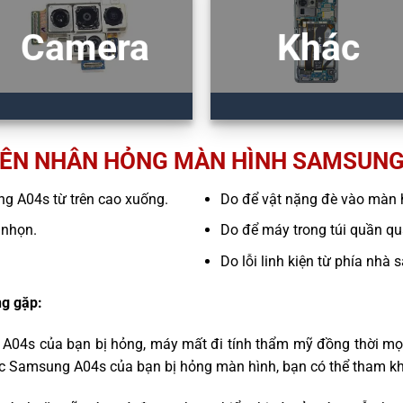
Camera
Khác
ÊN NHÂN HỎNG MÀN HÌNH SAMSUNG
ung A04s từ trên cao xuống.
Do để vật nặng đè vào màn 
 nhọn.
Do để máy trong túi quần quá
Do lỗi linh kiện từ phía nhà 
g gặp:
 A04s của bạn bị hỏng, máy mất đi tính thẩm mỹ đồng thời mọi
ếc Samsung A04s của bạn bị hỏng màn hình, bạn có thể tham kh