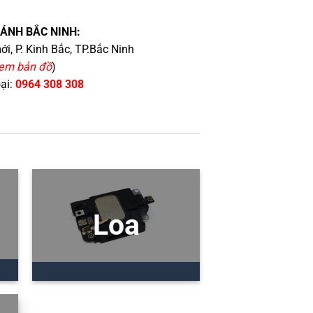
HÁNH BẮC NINH:
i, P. Kinh Bắc, TP.Bắc Ninh
em bản đồ
)
oại:
0964 308 308
Loa