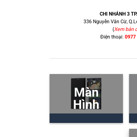
CHI NHÁNH 3 TP
336 Nguyễn Văn Cừ, Q.Lo
(
Xem bản 
Điện thoại:
0977
Màn
Hình