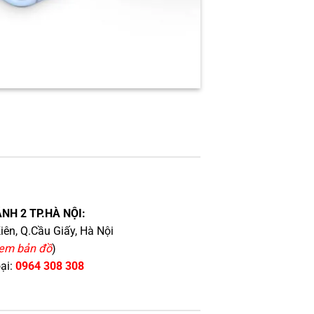
NH 2 TP.HÀ NỘI:
iên, Q.Cầu Giấy, Hà Nội
em bản đồ
)
oại:
0964 308 308