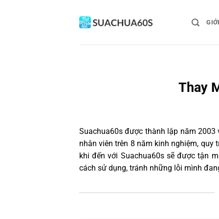
Bỏ
qua
GIỚ
nội
dung
Thay M
Suachua60s
được thành lập năm 2003 và
nhân viên trên 8 năm kinh nghiệm, quy
khi đến với Suachua60s sẽ được tận mắ
cách sử dụng, tránh những lỗi mình đan