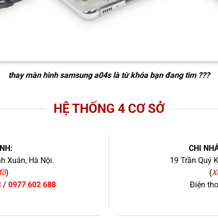
thay màn hình samsung a04s
là từ khóa bạn đang tìm ???
HỆ THỐNG 4 CƠ SỞ
NH:
CHI NHÁ
h Xuân, Hà Nội.
19 Trần Quý K
đồ
)
(
X
8
/
0977 602 688
Điện th
+