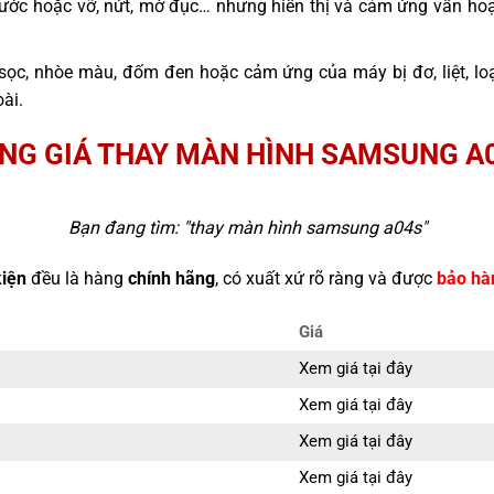
ước hoặc vỡ, nứt, mờ đục… nhưng hiển thị và cảm ứng vẫn hoạ
sọc, nhòe màu, đốm đen hoặc cảm ứng của máy bị đơ, liệt, l
ài.
NG GIÁ THAY MÀN HÌNH SAMSUNG A
Bạn đang tìm: "
thay màn hình samsung a04s
"
kiện
đều là hàng
chính hãng
, có xuất xứ rõ ràng và được
bảo hà
Giá
Xem giá tại đây
Xem giá tại đây
Xem giá tại đây
Xem giá tại đây