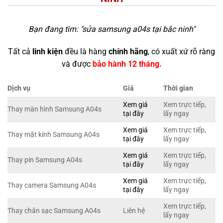
Bạn đang tìm: "
sửa samsung a04s tại bắc ninh
"
Tất cả
linh kiện
đều là hàng
chính hãng
, có xuất xứ rõ ràng
và được
bảo hành 12 tháng.
Dịch vụ
Giá
Thời gian
Xem giá
Xem trực tiếp,
Thay màn hình Samsung A04s
tại đây
lấy ngay
Xem giá
Xem trực tiếp,
Thay mặt kính Samsung A04s
tại đây
lấy ngay
Xem giá
Xem trực tiếp,
Thay pin Samsung A04s
tại đây
lấy ngay
Xem giá
Xem trực tiếp,
Thay camera Samsung A04s
tại đây
lấy ngay
Xem trực tiếp,
Thay chân sạc Samsung A04s
Liên hệ
lấy ngay