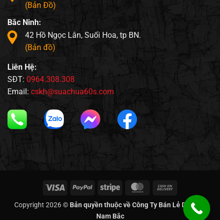
(Bản Đồ)
Bắc Ninh:
42 Hồ Ngọc Lân, Suối Hoa, tp BN.
(Bản đồ)
Liên Hệ:
SĐT:
0964.308.308
Email:
cskh@suachua60s.com
Visa
PayPal
Stripe
MasterCard
Cash
On
Copyright 2026 ©
Bản quyền thuộc về Công Ty Bán Lẻ Di Động
Delivery
Nam Bắc