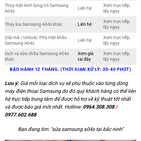
Thay mặt kính lưng/vỏ Samsung
Xem trực tiếp,
Liên hệ
A04s
lấy ngay
Xem trực tiếp,
Thay loa Samsung A04s khác
Liên hệ
lấy ngay
Giải mã / Unlock/ Phá mật khẩu
Xem trực tiếp,
Liên hệ
Samsung A04s
lấy ngay
Dịch vụ sửa chữa Samsung A04s
Xem giá
Xem trực tiếp,
khác
tại đây
lấy ngay
BẢO HÀNH 12 THÁNG. (THỜI GIAN XỬ LÝ: 30-40 PHÚT)
Lưu ý:
Giá mỗi loại dịch vụ sẽ phụ thuộc vào từng dòng
máy điện thoại Samsung do đó quý khách hàng có thể liên
hệ trực tiếp trung tâm để được hỗ trợ về kỹ thuật tốt nhất
và được báo giá mới nhất. Hotline:
0964.308.308
/
0977.602.688
Bạn đang tìm: "
sửa samsung a04s tại bắc ninh
"