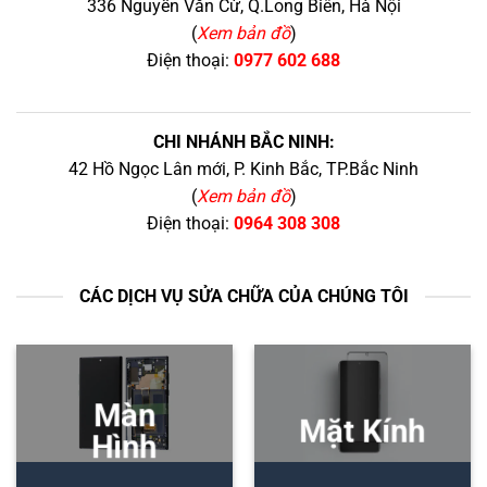
336 Nguyễn Văn Cừ, Q.Long Biên, Hà Nội
(
Xem bản đồ
)
Điện thoại:
0977 602 688
CHI NHÁNH BẮC NINH:
42 Hồ Ngọc Lân mới, P. Kinh Bắc, TP.Bắc Ninh
(
Xem bản đồ
)
Điện thoại:
0964 308 308
CÁC DỊCH VỤ SỬA CHỮA CỦA CHÚNG TÔI
Màn
Mặt Kính
Hình