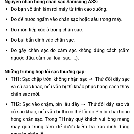
Nguyên nhân hỏng chân sạc Samsung A33:
Do bạn vô tình làm rơi máy từ trên cao xuống.
Do để nước ngấm vào chân sạc hoặc sâu trong máy.
Do mòn tiếp xúc ở trong chân sạc.
Do bụi bẩn dính vào chân sạc.
Do gãy chân sạc do cắm sạc không đúng cách (cắm
ngược đầu, cắm sai loại sạc, ...).
Những trường hợp lỗi sạc thường gặp:
TH1: Sạc chập trờn, không nhận sạc ⇒ Thử đổi dây sạc
và củ sạc khác, nếu vẫn bị thì khắc phục bằng cách thay
chân sạc mới.
TH2: Sạc vào chậm, pin lâu đầy ⇒ Thử đổi dây sạc và
củ sạc khác, nếu vẫn bị thì có thể lỗi do Pin bị chai hoặc
hỏng chân sạc. Trong TH này quý khách vui lòng mang
máy qua trung tâm để được kiểm tra xác định đúng