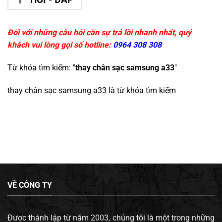
Đối với những câu hỏi cần sự trả lời nhanh nhất, quý
khách vui lòng gọi số hotline:
0964 308 308
Từ khóa tìm kiếm: "
thay chân sạc samsung a33
"
thay chân sạc samsung a33
là từ khóa tìm kiếm
VỀ CÔNG TY
Được thành lập từ năm 2003, chúng tôi là một trong những