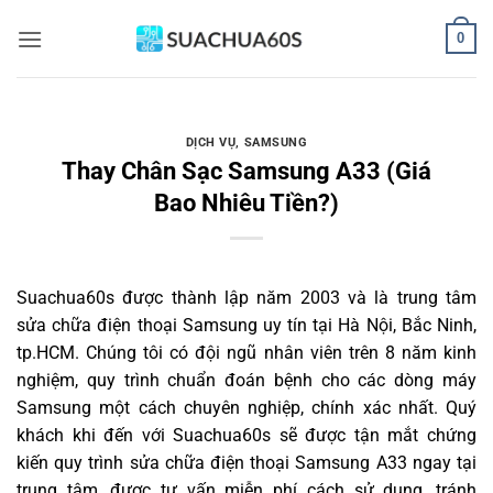
Bỏ
0
qua
nội
dung
DỊCH VỤ
,
SAMSUNG
Thay Chân Sạc Samsung A33 (Giá
Bao Nhiêu Tiền?)
Suachua60s
được thành lập năm 2003 và là trung tâm
sửa chữa điện thoại Samsung uy tín tại Hà Nội, Bắc Ninh,
tp.HCM. Chúng tôi có đội ngũ nhân viên trên 8 năm kinh
nghiệm, quy trình chuẩn đoán bệnh cho các dòng máy
Samsung một cách chuyên nghiệp, chính xác nhất. Quý
khách khi đến với Suachua60s sẽ được tận mắt chứng
kiến quy trình sửa chữa điện thoại Samsung A33 ngay tại
trung tâm, được tư vấn miễn phí cách sử dụng, tránh