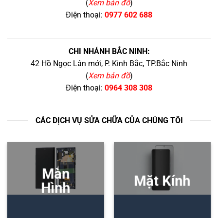
(
Xem bản đồ
)
Điện thoại:
0977 602 688
CHI NHÁNH BẮC NINH:
42 Hồ Ngọc Lân mới, P. Kinh Bắc, TP.Bắc Ninh
(
Xem bản đồ
)
Điện thoại:
0964 308 308
CÁC DỊCH VỤ SỬA CHỮA CỦA CHÚNG TÔI
Màn
Mặt Kính
Hình