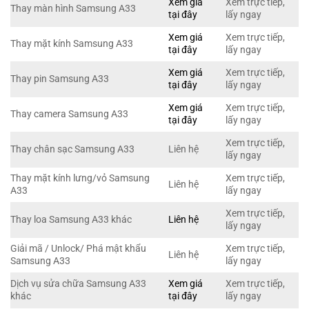
Xem giá
Xem trực tiếp,
Thay màn hình Samsung A33
tại đây
lấy ngay
Xem giá
Xem trực tiếp,
Thay mặt kính Samsung A33
tại đây
lấy ngay
Xem giá
Xem trực tiếp,
Thay pin Samsung A33
tại đây
lấy ngay
Xem giá
Xem trực tiếp,
Thay camera Samsung A33
tại đây
lấy ngay
Xem trực tiếp,
Thay chân sạc Samsung A33
Liên hệ
lấy ngay
Thay mặt kính lưng/vỏ Samsung
Xem trực tiếp,
Liên hệ
A33
lấy ngay
Xem trực tiếp,
Thay loa Samsung A33 khác
Liên hệ
lấy ngay
Giải mã / Unlock/ Phá mật khẩu
Xem trực tiếp,
Liên hệ
Samsung A33
lấy ngay
Dịch vụ sửa chữa Samsung A33
Xem giá
Xem trực tiếp,
khác
tại đây
lấy ngay