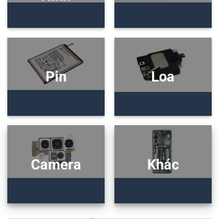
Pin
Loa
Camera
Khác