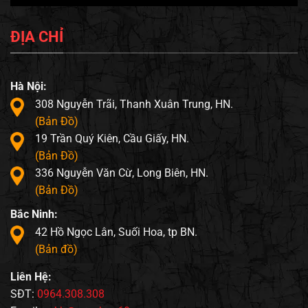
ĐỊA CHỈ
Hà Nội:
308 Nguyễn Trãi, Thanh Xuân Trung, HN.
(Bản Đồ)
19 Trần Quý Kiên, Cầu Giấy, HN.
(Bản Đồ)
336 Nguyễn Văn Cừ, Long Biên, HN.
(Bản Đồ)
Bắc Ninh:
42 Hồ Ngọc Lân, Suối Hoa, tp BN.
(Bản đồ)
Liên Hệ:
SĐT:
0964.308.308