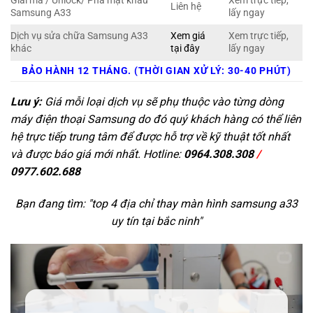
Giải mã / Unlock/ Phá mật khẩu
Xem trực tiếp,
Liên hệ
Samsung A33
lấy ngay
Dịch vụ sửa chữa Samsung A33
Xem giá
Xem trực tiếp,
khác
tại đây
lấy ngay
BẢO HÀNH 12 THÁNG. (THỜI GIAN XỬ LÝ: 30-40 PHÚT)
Lưu ý:
Giá mỗi loại dịch vụ sẽ phụ thuộc vào từng dòng
máy điện thoại Samsung do đó quý khách hàng có thể liên
hệ trực tiếp trung tâm để được hỗ trợ về kỹ thuật tốt nhất
và được báo giá mới nhất. Hotline:
0964.308.308
/
0977.602.688
Bạn đang tìm: "
top 4 địa chỉ thay màn hình samsung a33
uy tín tại bắc ninh
"