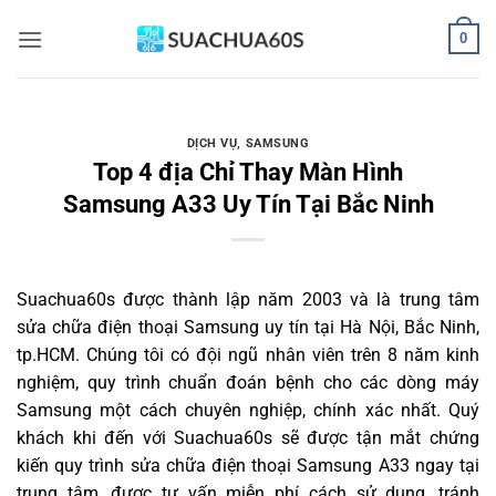
Bỏ
0
qua
nội
dung
DỊCH VỤ
,
SAMSUNG
Top 4 địa Chỉ Thay Màn Hình
Samsung A33 Uy Tín Tại Bắc Ninh
Suachua60s
được thành lập năm 2003 và là trung tâm
sửa chữa điện thoại Samsung uy tín tại Hà Nội, Bắc Ninh,
tp.HCM. Chúng tôi có đội ngũ nhân viên trên 8 năm kinh
nghiệm, quy trình chuẩn đoán bệnh cho các dòng máy
Samsung một cách chuyên nghiệp, chính xác nhất. Quý
khách khi đến với Suachua60s sẽ được tận mắt chứng
kiến quy trình sửa chữa điện thoại Samsung A33 ngay tại
trung tâm, được tư vấn miễn phí cách sử dụng, tránh