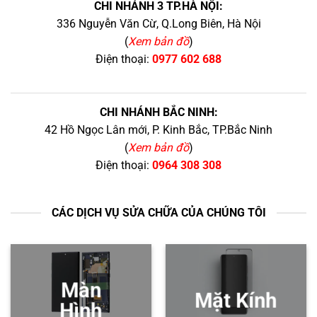
CHI NHÁNH 3 TP.HÀ NỘI:
336 Nguyễn Văn Cừ, Q.Long Biên, Hà Nội
(
Xem bản đồ
)
Điện thoại:
0977 602 688
CHI NHÁNH BẮC NINH:
42 Hồ Ngọc Lân mới, P. Kinh Bắc, TP.Bắc Ninh
(
Xem bản đồ
)
Điện thoại:
0964 308 308
CÁC DỊCH VỤ SỬA CHỮA CỦA CHÚNG TÔI
Màn
Mặt Kính
Hình