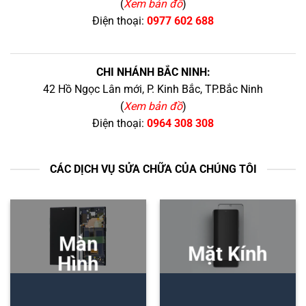
(
Xem bản đồ
)
Điện thoại:
0977 602 688
CHI NHÁNH BẮC NINH:
42 Hồ Ngọc Lân mới, P. Kinh Bắc, TP.Bắc Ninh
(
Xem bản đồ
)
Điện thoại:
0964 308 308
CÁC DỊCH VỤ SỬA CHỮA CỦA CHÚNG TÔI
Màn
Mặt Kính
Hình