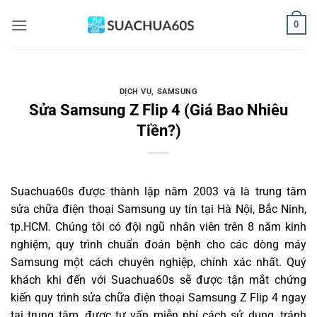
Bỏ
0
qua
nội
dung
DỊCH VỤ
,
SAMSUNG
Sửa Samsung Z Flip 4 (Giá Bao Nhiêu
Tiền?)
Suachua60s
được thành lập năm 2003 và là trung tâm
sửa chữa điện thoại Samsung uy tín tại Hà Nội, Bắc Ninh,
tp.HCM. Chúng tôi có đội ngũ nhân viên trên 8 năm kinh
nghiệm, quy trình chuẩn đoán bệnh cho các dòng máy
Samsung một cách chuyên nghiệp, chính xác nhất. Quý
khách khi đến với Suachua60s sẽ được tận mắt chứng
kiến quy trình sửa chữa điện thoại Samsung Z Flip 4 ngay
tại trung tâm, được tư vấn miễn phí cách sử dụng, tránh