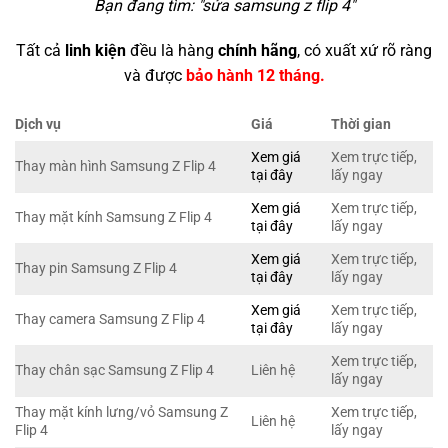
Bạn đang tìm: "
sửa samsung z flip 4
"
Tất cả
linh kiện
đều là hàng
chính hãng
, có xuất xứ rõ ràng
và được
bảo hành 12 tháng.
Dịch vụ
Giá
Thời gian
Xem giá
Xem trực tiếp,
Thay màn hình Samsung Z Flip 4
tại đây
lấy ngay
Xem giá
Xem trực tiếp,
Thay mặt kính Samsung Z Flip 4
tại đây
lấy ngay
Xem giá
Xem trực tiếp,
Thay pin Samsung Z Flip 4
tại đây
lấy ngay
Xem giá
Xem trực tiếp,
Thay camera Samsung Z Flip 4
tại đây
lấy ngay
Xem trực tiếp,
Thay chân sạc Samsung Z Flip 4
Liên hệ
lấy ngay
Thay mặt kính lưng/vỏ Samsung Z
Xem trực tiếp,
Liên hệ
Flip 4
lấy ngay