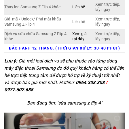
Xem trực tiếp,
Thay loa Samsung Z Flip 4 khác
Liên hệ
lấy ngay
Giải mã / Unlock/ Phá mật khẩu
Xem trực tiếp,
Liên hệ
Samsung Z Flip 4
lấy ngay
Dịch vụ sửa chữa Samsung Z Flip 4
Xem giá
Xem trực tiếp,
khác
tại đây
lấy ngay
BẢO HÀNH 12 THÁNG. (THỜI GIAN XỬ LÝ: 30-40 PHÚT)
Lưu ý:
Giá mỗi loại dịch vụ sẽ phụ thuộc vào từng dòng
máy điện thoại Samsung do đó quý khách hàng có thể liên
hệ trực tiếp trung tâm để được hỗ trợ về kỹ thuật tốt nhất
và được báo giá mới nhất. Hotline:
0964.308.308
/
0977.602.688
Bạn đang tìm: "
sửa samsung z flip 4
"