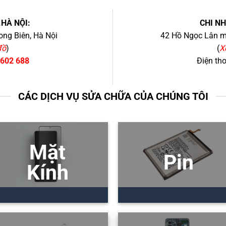
.HÀ NỘI:
CHI N
ng Biên, Hà Nội
42 Hồ Ngọc Lân mớ
đồ
)
(
X
 602 688
Điện th
CÁC DỊCH VỤ SỬA CHỮA CỦA CHÚNG TÔI
Mặt
Pin
Kính