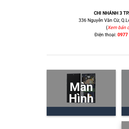
CHI NHÁNH 3 TP
336 Nguyễn Văn Cừ, Q.Lo
(
Xem bản 
Điện thoại:
0977
Màn
Hình