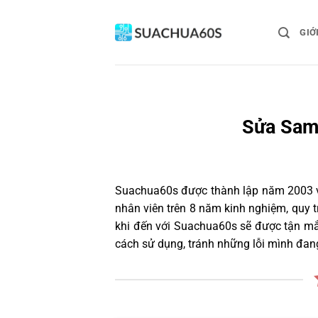
Bỏ
qua
GIỚ
nội
dung
Sửa Sams
Suachua60s
được thành lập năm 2003 và
nhân viên trên 8 năm kinh nghiệm, quy
khi đến với Suachua60s sẽ được tận mắt
cách sử dụng, tránh những lỗi mình đan