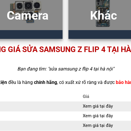
Camera
Khác
G GIÁ SỬA SAMSUNG Z FLIP 4 TẠI HÀ
Bạn đang tìm: "
sửa samsung z flip 4 tại hà nội
"
kiện
đều là hàng
chính hãng
, có xuất xứ rõ ràng và được
bảo hà
Giá
Xem giá tại đây
Xem giá tại đây
Xem giá tại đây