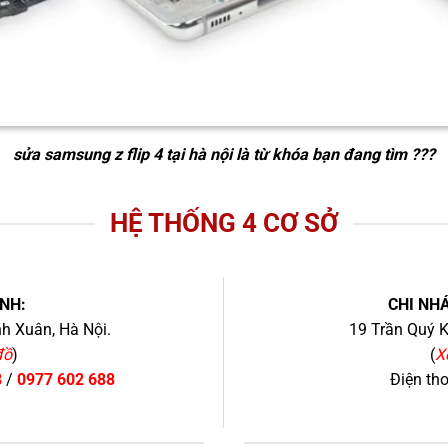
sửa samsung z flip 4 tại hà nội
là từ khóa bạn đang tìm ???
HỆ THỐNG 4 CƠ SỞ
NH:
CHI NHÁ
h Xuân, Hà Nội.
19 Trần Quý K
đồ
)
(
X
8
/
0977 602 688
Điện th
+