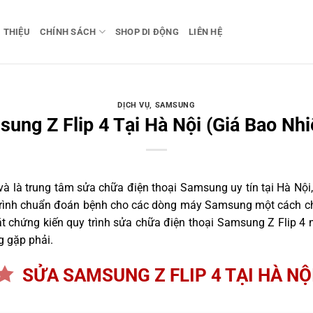
I THIỆU
CHÍNH SÁCH
SHOP DI ĐỘNG
LIÊN HỆ
DỊCH VỤ
,
SAMSUNG
ung Z Flip 4 Tại Hà Nội (Giá Bao Nhi
 là trung tâm sửa chữa điện thoại Samsung uy tín tại Hà Nội,
 trình chuẩn đoán bệnh cho các dòng máy Samsung một cách ch
 chứng kiến quy trình sửa chữa điện thoại Samsung Z Flip 4 n
g gặp phải.
SỬA SAMSUNG Z FLIP 4 TẠI HÀ NỘ