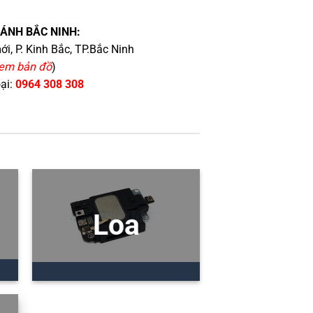
HÁNH BẮC NINH:
i, P. Kinh Bắc, TP.Bắc Ninh
em bản đồ
)
oại:
0964 308 308
Loa