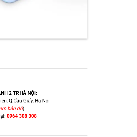
NH 2 TP.HÀ NỘI:
iên, Q.Cầu Giấy, Hà Nội
em bản đồ
)
oại:
0964 308 308