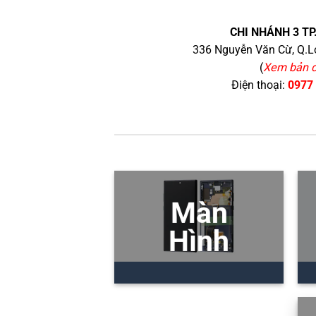
CHI NHÁNH 3 TP
336 Nguyễn Văn Cừ, Q.Lo
(
Xem bản 
Điện thoại:
0977
Màn
Hình