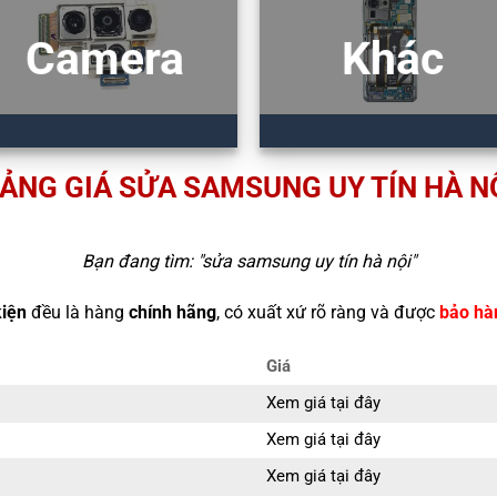
Camera
Khác
ẢNG GIÁ SỬA SAMSUNG UY TÍN HÀ N
Bạn đang tìm: "
sửa samsung uy tín hà nội
"
kiện
đều là hàng
chính hãng
, có xuất xứ rõ ràng và được
bảo hà
Giá
Xem giá tại đây
Xem giá tại đây
Xem giá tại đây