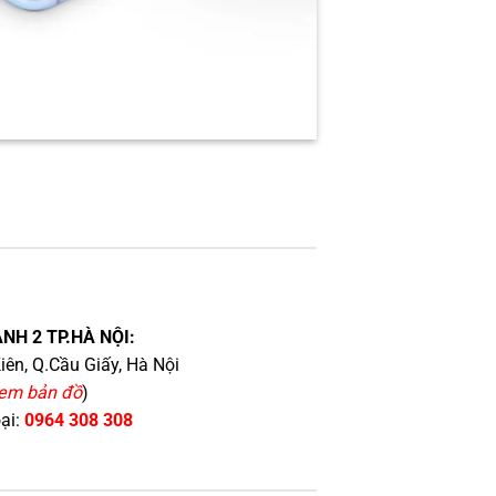
NH 2 TP.HÀ NỘI:
iên, Q.Cầu Giấy, Hà Nội
em bản đồ
)
oại:
0964 308 308