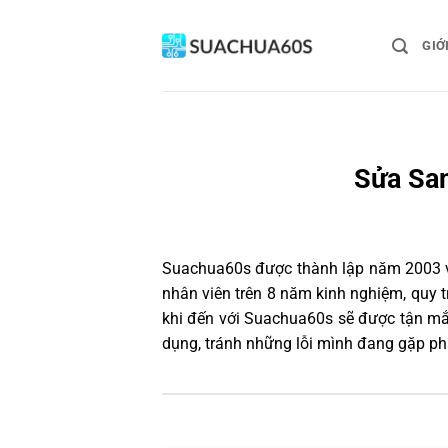
Bỏ
qua
GIỚ
nội
dung
Sửa Sam
Suachua60s
được thành lập năm 2003 và
nhân viên trên 8 năm kinh nghiệm, quy
khi đến với Suachua60s sẽ được tận mắt
dụng, tránh những lỗi mình đang gặp ph