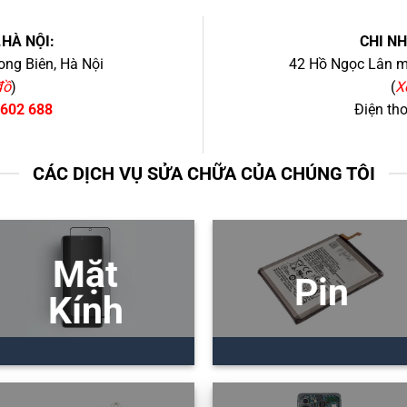
.HÀ NỘI:
CHI N
ng Biên, Hà Nội
42 Hồ Ngọc Lân mớ
đồ
)
(
X
 602 688
Điện th
CÁC DỊCH VỤ SỬA CHỮA CỦA CHÚNG TÔI
Mặt
Pin
Kính