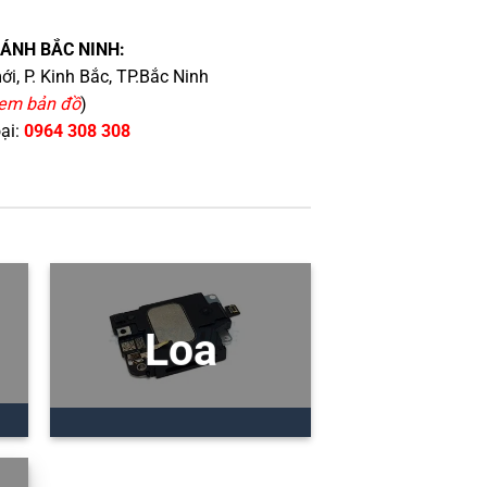
HÁNH BẮC NINH:
i, P. Kinh Bắc, TP.Bắc Ninh
em bản đồ
)
oại:
0964 308 308
Loa