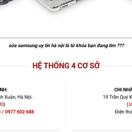
sửa samsung uy tín hà nội
là từ khóa bạn đang tìm ???
HỆ THỐNG 4 CƠ SỞ
NH:
CHI NHÁ
h Xuân, Hà Nội.
19 Trần Quý K
đồ
)
(
X
8
/
0977 602 688
Điện th
+