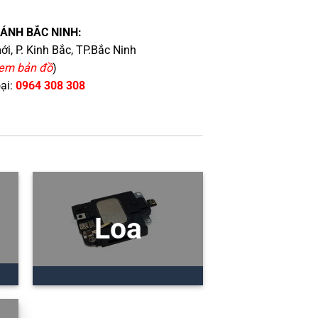
HÁNH BẮC NINH:
i, P. Kinh Bắc, TP.Bắc Ninh
em bản đồ
)
oại:
0964 308 308
Loa