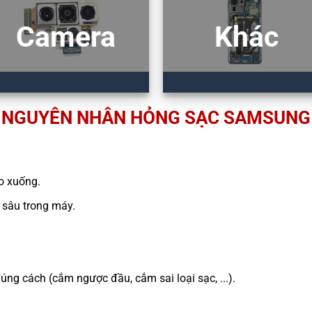
Camera
Khác
NGUYÊN NHÂN HỎNG SẠC SAMSUNG
ao xuống.
sâu trong máy.
g cách (cắm ngược đầu, cắm sai loại sạc, ...).