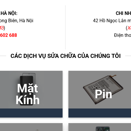
.HÀ NỘI:
CHI N
ng Biên, Hà Nội
42 Hồ Ngọc Lân mớ
đồ
)
(
X
 602 688
Điện th
CÁC DỊCH VỤ SỬA CHỮA CỦA CHÚNG TÔI
Mặt
Pin
Kính