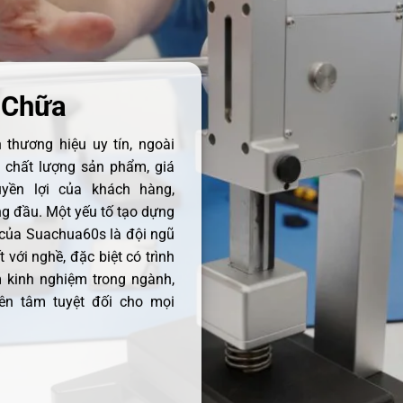
 Chữa
thương hiệu uy tín, ngoài
ề chất lượng sản phẩm, giá
uyền lợi của khách hàng,
 đầu. Một yếu tố tạo dựng
 của Suachua60s là đội ngũ
 với nghề, đặc biệt có trình
 kinh nghiệm trong ngành,
ên tâm tuyệt đối cho mọi