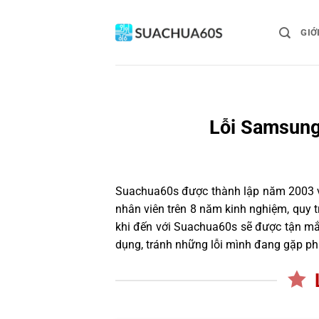
Bỏ
qua
GIỚ
nội
dung
Lỗi Samsung
Suachua60s
được thành lập năm 2003 và
nhân viên trên 8 năm kinh nghiệm, quy
khi đến với Suachua60s sẽ được tận mắt
dụng, tránh những lỗi mình đang gặp ph