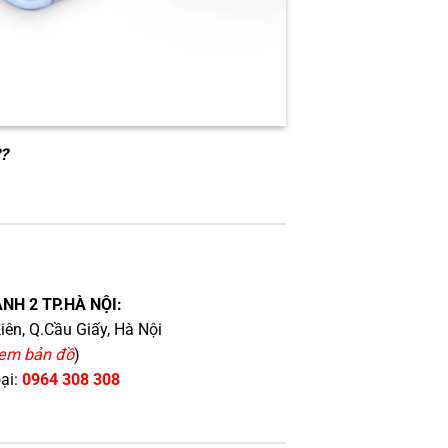
??
NH 2 TP.HÀ NỘI:
iên, Q.Cầu Giấy, Hà Nội
em bản đồ
)
oại:
0964 308 308