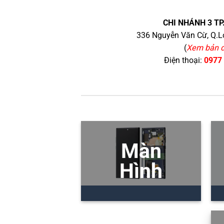
CHI NHÁNH 3 TP
336 Nguyễn Văn Cừ, Q.Lo
(
Xem bản 
Điện thoại:
0977
Màn
Hình