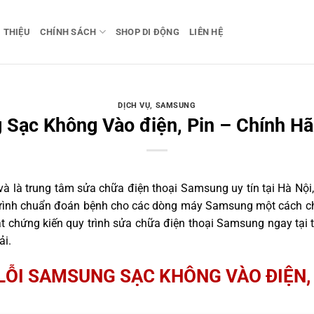
I THIỆU
CHÍNH SÁCH
SHOP DI ĐỘNG
LIÊN HỆ
DỊCH VỤ
,
SAMSUNG
 Sạc Không Vào điện, Pin – Chính Hã
 là trung tâm sửa chữa điện thoại Samsung uy tín tại Hà Nội,
 trình chuẩn đoán bệnh cho các dòng máy Samsung một cách ch
 chứng kiến quy trình sửa chữa điện thoại Samsung ngay tại 
ải.
LỖI SAMSUNG SẠC KHÔNG VÀO ĐIỆN,