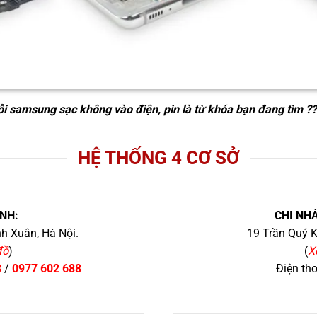
ỗi samsung sạc không vào điện, pin
là từ khóa bạn đang tìm ?
HỆ THỐNG 4 CƠ SỞ
NH:
CHI NHÁ
h Xuân, Hà Nội.
19 Trần Quý K
đồ
)
(
X
8
/
0977 602 688
Điện th
+