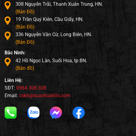
308 Nguyễn Trãi, Thanh Xuân Trung, HN.
(Bản Đồ)
19 Trần Quý Kiên, Cầu Giấy, HN.
(Bản Đồ)
336 Nguyễn Văn Cừ, Long Biên, HN.
(Bản Đồ)
Bắc Ninh:
42 Hồ Ngọc Lân, Suối Hoa, tp BN.
(Bản đồ)
Liên Hệ:
SĐT:
0964.308.308
Email:
cskh@suachua60s.com