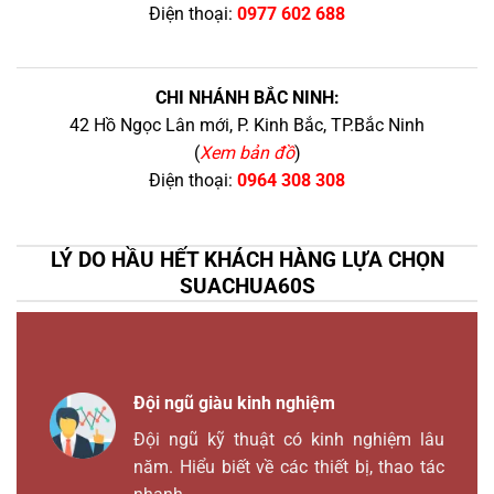
Điện thoại:
0977 602 688
CHI NHÁNH BẮC NINH:
42 Hồ Ngọc Lân mới, P. Kinh Bắc, TP.Bắc Ninh
(
Xem bản đồ
)
Điện thoại:
0964 308 308
LÝ DO HẦU HẾT KHÁCH HÀNG LỰA CHỌN
SUACHUA60S
Đội ngũ giàu kinh nghiệm
Đội ngũ kỹ thuật có kinh nghiệm lâu
năm. Hiểu biết về các thiết bị, thao tác