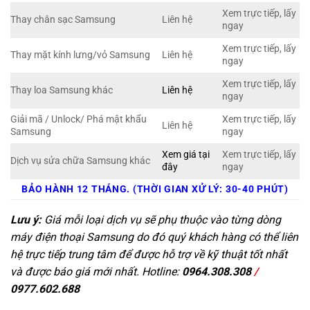
Xem trực tiếp, lấy
Thay chân sạc Samsung
Liên hệ
ngay
Xem trực tiếp, lấy
Thay mặt kính lưng/vỏ Samsung
Liên hệ
ngay
Xem trực tiếp, lấy
Thay loa Samsung khác
Liên hệ
ngay
Giải mã / Unlock/ Phá mật khẩu
Xem trực tiếp, lấy
Liên hệ
Samsung
ngay
Xem giá tại
Xem trực tiếp, lấy
Dịch vụ sửa chữa Samsung khác
đây
ngay
BẢO HÀNH 12 THÁNG. (THỜI GIAN XỬ LÝ: 30-40 PHÚT)
Lưu ý:
Giá mỗi loại dịch vụ sẽ phụ thuộc vào từng dòng
máy điện thoại Samsung do đó quý khách hàng có thể liên
hệ trực tiếp trung tâm để được hỗ trợ về kỹ thuật tốt nhất
và được báo giá mới nhất. Hotline:
0964.308.308
/
0977.602.688