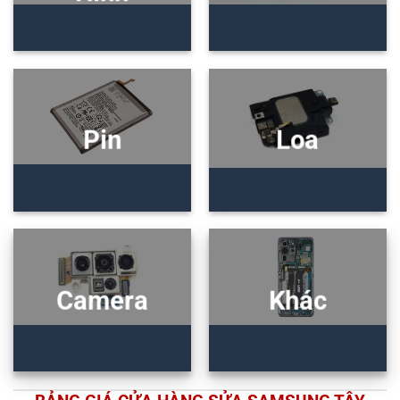
Pin
Loa
Camera
Khác