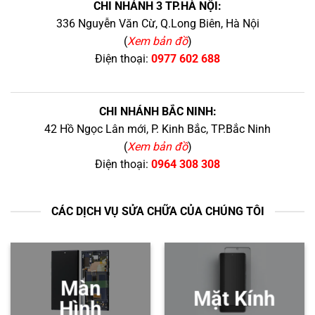
CHI NHÁNH 3 TP.HÀ NỘI:
336 Nguyễn Văn Cừ, Q.Long Biên, Hà Nội
(
Xem bản đồ
)
Điện thoại:
0977 602 688
CHI NHÁNH BẮC NINH:
42 Hồ Ngọc Lân mới, P. Kinh Bắc, TP.Bắc Ninh
(
Xem bản đồ
)
Điện thoại:
0964 308 308
CÁC DỊCH VỤ SỬA CHỮA CỦA CHÚNG TÔI
Màn
Mặt Kính
Hình