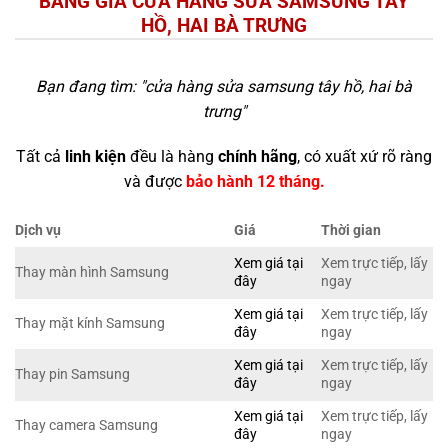
BẢNG GIÁ CỬA HÀNG SỬA SAMSUNG TÂY
HỒ, HAI BÀ TRƯNG
Bạn đang tìm: "
cửa hàng sửa samsung tây hồ, hai bà
trưng
"
Tất cả
linh kiện
đều là hàng
chính hãng
, có xuất xứ rõ ràng
và được
bảo hành 12 tháng.
Dịch vụ
Giá
Thời gian
Xem giá tại
Xem trực tiếp, lấy
Thay màn hình Samsung
đây
ngay
Xem giá tại
Xem trực tiếp, lấy
Thay mặt kính Samsung
đây
ngay
Xem giá tại
Xem trực tiếp, lấy
Thay pin Samsung
đây
ngay
Xem giá tại
Xem trực tiếp, lấy
Thay camera Samsung
đây
ngay