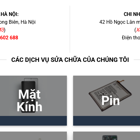
.HÀ NỘI:
CHI N
ng Biên, Hà Nội
42 Hồ Ngọc Lân mớ
đồ
)
(
X
 602 688
Điện th
CÁC DỊCH VỤ SỬA CHỮA CỦA CHÚNG TÔI
Mặt
Pin
Kính