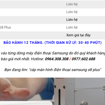
Liên hệ
Liên hệ
Liên hệ
S8 Plus
Liên hệ
Xem giá tại đây
BẢO HÀNH 12 THÁNG. (THỜI GIAN XỬ LÝ: 30-40 PHÚT)
c vào từng dòng máy điện thoại Samsung do đó quý khách hàng c
 báo giá mới nhất. Hotline:
0964.308.308
/
0977.602.688
Bạn đang tìm: "
cáp màn hình điện thoại samsung s8 plus
"