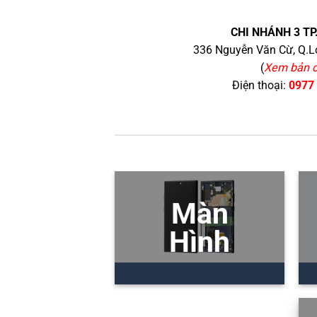
CHI NHÁNH 3 TP
336 Nguyễn Văn Cừ, Q.Lo
(
Xem bản 
Điện thoại:
0977
Màn
Hình