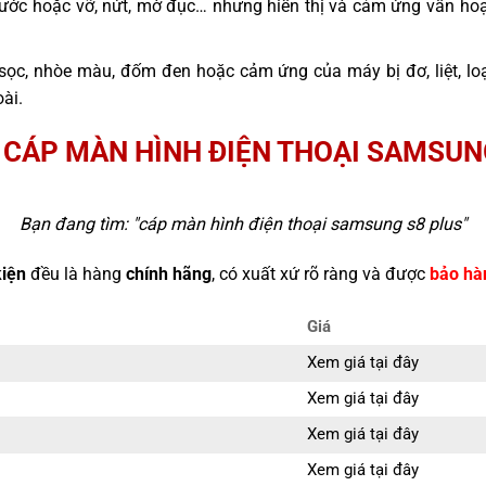
ước hoặc vỡ, nứt, mờ đục… nhưng hiển thị và cảm ứng vẫn hoạ
sọc, nhòe màu, đốm đen hoặc cảm ứng của máy bị đơ, liệt, l
ài.
 CÁP MÀN HÌNH ĐIỆN THOẠI SAMSUN
Bạn đang tìm: "
cáp màn hình điện thoại samsung s8 plus
"
kiện
đều là hàng
chính hãng
, có xuất xứ rõ ràng và được
bảo hà
Giá
Xem giá tại đây
Xem giá tại đây
Xem giá tại đây
Xem giá tại đây