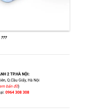
 ???
NH 2 TP.HÀ NỘI:
iên, Q.Cầu Giấy, Hà Nội
em bản đồ
)
oại:
0964 308 308