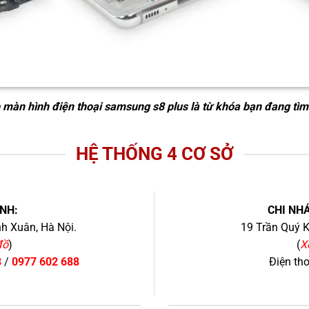
 màn hình điện thoại samsung s8 plus
là từ khóa bạn đang tìm
HỆ THỐNG 4 CƠ SỞ
NH:
CHI NHÁ
h Xuân, Hà Nội.
19 Trần Quý K
đồ
)
(
X
8
/
0977 602 688
Điện th
+