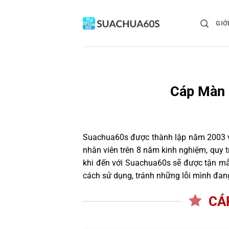
Bỏ
qua
GIỚ
nội
dung
Cáp Màn 
Suachua60s
được thành lập năm 2003 và
nhân viên trên 8 năm kinh nghiệm, quy
khi đến với Suachua60s sẽ được tận mắt
cách sử dụng, tránh những lỗi mình đan
CÁ