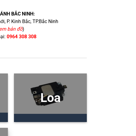
HÁNH BẮC NINH:
i, P. Kinh Bắc, TP.Bắc Ninh
em bản đồ
)
oại:
0964 308 308
Loa