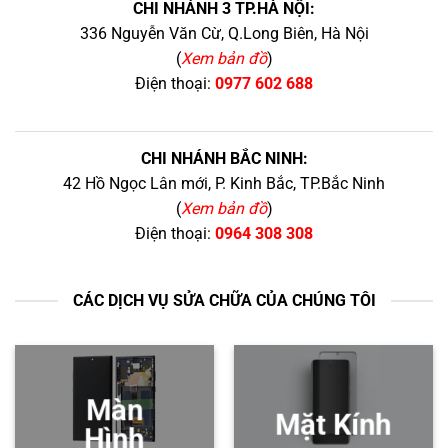
CHI NHÁNH 3 TP.HÀ NỘI:
336 Nguyễn Văn Cừ, Q.Long Biên, Hà Nội
(
Xem bản đồ
)
Điện thoại:
0977 602 688
CHI NHÁNH BẮC NINH:
42 Hồ Ngọc Lân mới, P. Kinh Bắc, TP.Bắc Ninh
(
Xem bản đồ
)
Điện thoại:
0964 308 308
CÁC DỊCH VỤ SỬA CHỮA CỦA CHÚNG TÔI
Màn
Mặt Kính
Hình