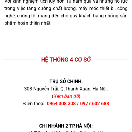
Với kinh nghiệm tích lũy hơn 10 năm qua và những nỗ lực
trong việc tăng cường chất lượng, máy móc thiết bị, công
nghệ, chúng tôi mang đến cho quý khách hàng những sản
phẩm hoàn thiện nhất.
HỆ THỐNG 4 CƠ SỞ
TRỤ SỞ CHÍNH:
308 Nguyễn Trãi, Q.Thanh Xuân, Hà Nội.
(
Xem bản đồ
)
Điện thoại:
0964 308 308
/
0977 602 688
CHI NHÁNH 2 TP.HÀ NỘI: