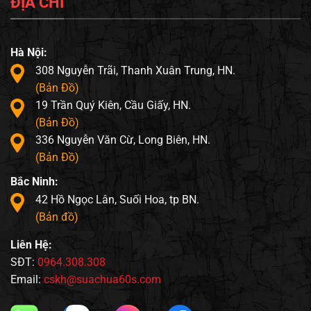
ĐỊA CHỈ
Hà Nội:
308 Nguyễn Trãi, Thanh Xuân Trung, HN.
(Bản Đồ)
19 Trần Quý Kiên, Cầu Giấy, HN.
(Bản Đồ)
336 Nguyễn Văn Cừ, Long Biên, HN.
(Bản Đồ)
Bắc Ninh:
42 Hồ Ngọc Lân, Suối Hoa, tp BN.
(Bản đồ)
Liên Hệ:
SĐT:
0964.308.308
Email:
cskh@suachua60s.com