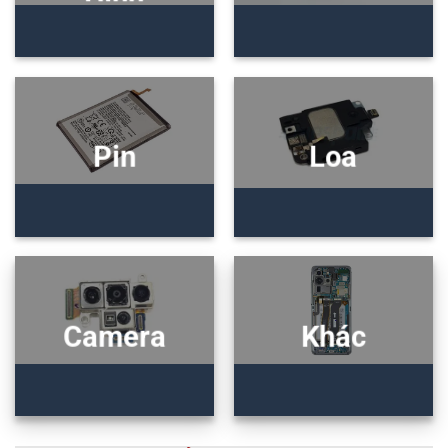
Pin
Loa
Camera
Khác