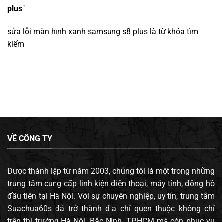
plus
"
sửa lỗi màn hình xanh samsung s8 plus
là từ khóa tìm
kiếm
VỀ CÔNG TY
Được thành lập từ năm 2003, chúng tôi là một trong những
trung tâm cung cấp linh kiện điện thoại, máy tính, đông hồ
đầu tiên tại Hà Nội. Với sự chuyên nghiệp, uy tín, trung tâm
Suachua60s đã trở thành địa chỉ quen thuộc không chỉ
trên thị trường Hà Nội, Bắc Ninh, TP.HCM mà còn phục vụ