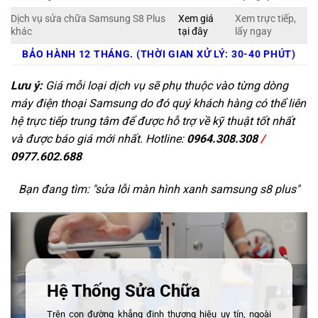
Dịch vụ sửa chữa Samsung S8 Plus
Xem giá
Xem trực tiếp,
khác
tại đây
lấy ngay
BẢO HÀNH 12 THÁNG. (THỜI GIAN XỬ LÝ: 30-40 PHÚT)
Lưu ý:
Giá mỗi loại dịch vụ sẽ phụ thuộc vào từng dòng
máy điện thoại Samsung do đó quý khách hàng có thể liên
hệ trực tiếp trung tâm để được hỗ trợ về kỹ thuật tốt nhất
và được báo giá mới nhất. Hotline:
0964.308.308
/
0977.602.688
Bạn đang tìm: "
sửa lỗi màn hình xanh samsung s8 plus
"
Hệ Thống Sửa Chữa
Trên con đường khẳng định thương hiệu uy tín, ngoài