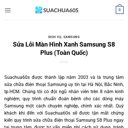
Bỏ
0
qua
nội
dung
DỊCH VỤ
,
SAMSUNG
Sửa Lỗi Màn Hình Xanh Samsung S8
Plus (Toàn Quốc)
Suachua60s
được thành lập năm 2003 và là trung tâm
sửa chữa điện thoại Samsung uy tín tại Hà Nội, Bắc Ninh,
tp.HCM. Chúng tôi có đội ngũ nhân viên trên 8 năm kinh
nghiệm, quy trình chuẩn đoán bệnh cho các dòng máy
Samsung một cách chuyên nghiệp, chính xác nhất. Quý
khách khi đến với Suachua60s sẽ được tận mắt chứng
kiến quy trình sửa chữa điện thoại Samsung S8 Plus ngay
tại trung tâm, được tư vấn miễn phí cách sử dụng, tránh