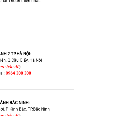
phẩm hoàn thiện nhất.
NH 2 TP.HÀ NỘI:
iên, Q.Cầu Giấy, Hà Nội
em bản đồ
)
oại:
0964 308 308
HÁNH BẮC NINH:
i, P. Kinh Bắc, TP.Bắc Ninh
em bản đồ
)