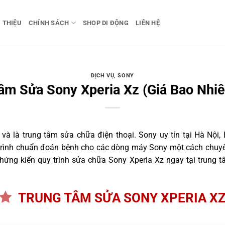
I THIỆU
CHÍNH SÁCH
SHOP DI ĐỘNG
LIÊN HỆ
DỊCH VỤ
,
SONY
âm Sửa Sony Xperia Xz (Giá Bao Nhiê
 là trung tâm sửa chữa điện thoại. Sony uy tín tại Hà Nội, 
 trình chuẩn đoán bệnh cho các dòng máy Sony một cách chuyên
ứng kiến quy trình sửa chữa Sony Xperia Xz ngay tại trung t
TRUNG TÂM SỬA SONY XPERIA X