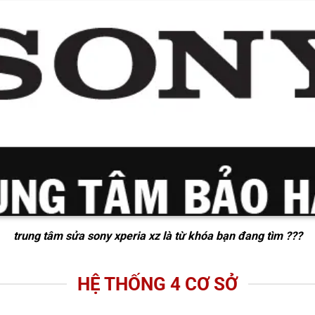
trung tâm sửa sony xperia xz
là từ khóa bạn đang tìm ???
HỆ THỐNG 4 CƠ SỞ