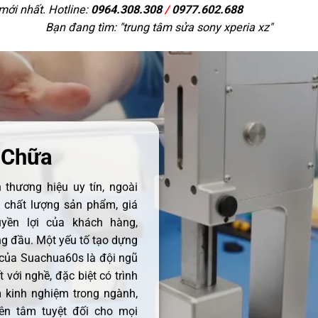
 mới nhất. Hotline:
0964.308.308
/
0977.602.688
Bạn đang tìm: "
trung tâm sửa sony xperia xz
"
 Chữa
thương hiệu uy tín, ngoài
ề chất lượng sản phẩm, giá
uyền lợi của khách hàng,
 đầu. Một yếu tố tạo dựng
 của Suachua60s là đội ngũ
 với nghề, đặc biệt có trình
 kinh nghiệm trong ngành,
ên tâm tuyệt đối cho mọi