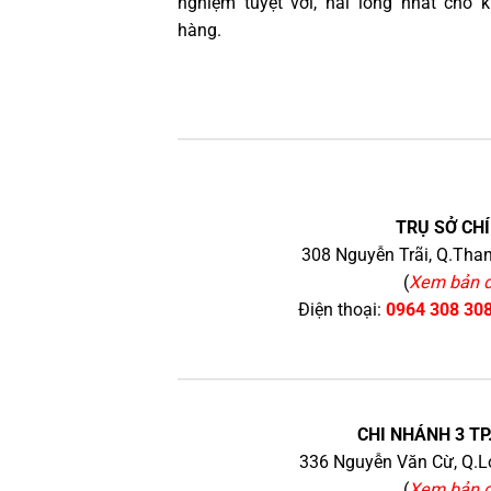
nghiệm tuyệt vời, hài lòng nhất cho 
hàng.
TRỤ SỞ CHÍ
308 Nguyễn Trãi, Q.Than
(
Xem bản 
Điện thoại:
0964 308 30
CHI NHÁNH 3 TP
336 Nguyễn Văn Cừ, Q.Lo
(
Xem bản 