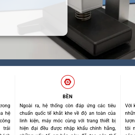
BỀN
trong
Ngoài ra, hệ thống còn đáp ứng các tiêu
Với 
óa hệ
chuẩn quốc tế khắt khe về độ an toàn của
nhữn
 công
linh kiện, máy móc cùng với trang thiết bị
lượn
trải
hiện đại đều được nhập khẩu chính hãng,
tôi