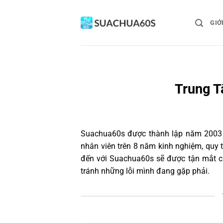
Bỏ
qua
GIỚ
nội
dung
Trung T
Suachua60s
được thành lập năm 2003 và
nhân viên trên 8 năm kinh nghiệm, quy
đến với Suachua60s sẽ được tận mắt ch
tránh những lỗi mình đang gặp phải.