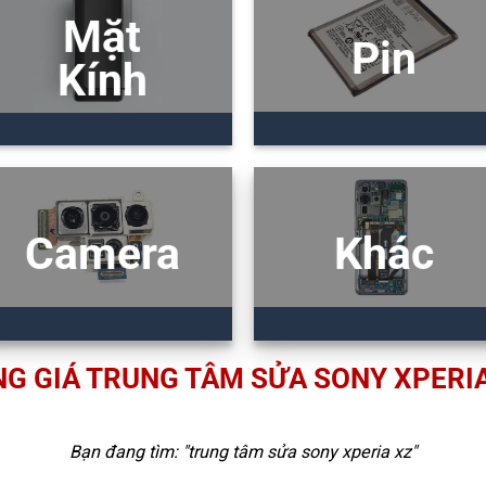
Mặt
Pin
Kính
Camera
Khác
G GIÁ TRUNG TÂM SỬA SONY XPERI
Bạn đang tìm: "
trung tâm sửa sony xperia xz
"