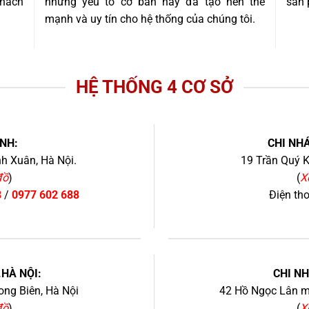
khách
những yếu tố cơ bản này đã tạo nên thế
sản 
mạnh và uy tín cho hệ thống của chúng tôi.
HỆ THỐNG 4 CƠ SỞ
NH:
CHI NHÁ
h Xuân, Hà Nội.
19 Trần Quý K
đồ
)
(
X
8
/
0977 602 688
Điện th
+
.HÀ NỘI:
CHI N
ng Biên, Hà Nội
42 Hồ Ngọc Lân mớ
đồ
)
(
X