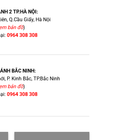
NH 2 TP.HÀ NỘI:
iên, Q.Cầu Giấy, Hà Nội
em bản đồ
)
oại:
0964 308 308
HÁNH BẮC NINH:
i, P. Kinh Bắc, TP.Bắc Ninh
em bản đồ
)
oại:
0964 308 308