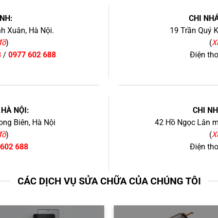
NH:
CHI NHÁ
h Xuân, Hà Nội.
19 Trần Quý K
đồ
)
(
X
8
/
0977 602 688
Điện th
+
.HÀ NỘI:
CHI N
ng Biên, Hà Nội
42 Hồ Ngọc Lân mớ
đồ
)
(
X
 602 688
Điện th
CÁC DỊCH VỤ SỬA CHỮA CỦA CHÚNG TÔI