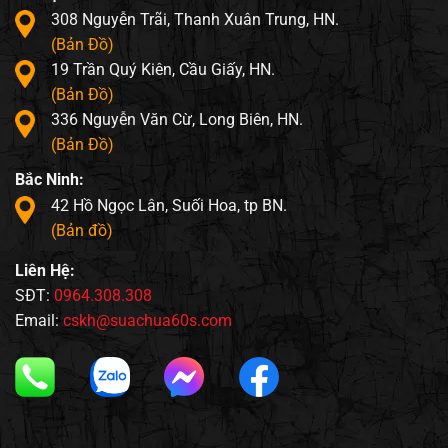
308 Nguyễn Trãi, Thanh Xuân Trung, HN.
(Bản Đồ)
19 Trần Quý Kiên, Cầu Giấy, HN.
(Bản Đồ)
336 Nguyễn Văn Cừ, Long Biên, HN.
(Bản Đồ)
Bắc Ninh:
42 Hồ Ngọc Lân, Suối Hoa, tp BN.
(Bản đồ)
Liên Hệ:
SĐT:
0964.308.308
Email:
cskh@suachua60s.com