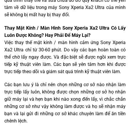
quá trình thay thế và sửa chữa do đó quý khách có thể yên
tâm về dữ liệu trong máy Sony Xperia Xa2 Ultra của mình
sẽ không bị mất hay bị thay đổi.
Thay Mặt Kính / Màn Hình Sony Xperia Xa2 Ultra Có Lấy
Luôn Được Không? Hay Phải Để Máy Lại?
Việc thay thế mặt kính / màn hình cảm ứng Sony Xperia
Xa2 Ultra chỉ từ 30-60 phút. Do vậy các bạn hoàn toàn có
thể chờ lấy ngay được. Và đặc biệt sẽ được ngồi xem trực
tiếp kỹ thuật viên làm. Các bạn sẽ yên tâm hơn khi được
trực tiếp theo dõi và giám sát quá trình kỹ thuật viên làm.
Các bạn lưu ý là chỉ nên chọn những cơ sở nào nhận làm
trực tiếp lấy luôn, không được chọn những cơ sở họ nhận
giữ máy lại và hẹn bạn khi nào xong đến lấy, vì chắc chắn
những cơ sở như vậy không làm được và họ sẽ nhận máy
bạn và lại gửi đi những cơ sở khác chuyên làm để ăn tiền
chênh lệch.