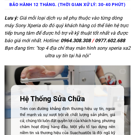
BẢO HÀNH 12 THÁNG. (THỜI GIAN XỬ LÝ: 30-40 PHÚT)
Lưu ý:
Giá mỗi loại dịch vụ sẽ phụ thuộc vào từng dòng
máy Sony Xperia do đó quý khách hàng có thể liên hệ trực
tiếp trung tâm để được hỗ trợ về kỹ thuật tốt nhất và được
báo giá mới nhất. Hotline:
0964.308.308
/
0977.602.688
Bạn đang tìm: "
top 4 địa chỉ thay màn hình sony xperia xa2
ultra uy tín tại hà nội
"
Hệ Thống Sửa Chữa
Trên con đường khẳng định thương hiệu uy tín, ngoài
thế mạnh và sự vượt trội về chất lượng sản phẩm, giá
cả; chúng tôi luôn đặt quyền lợi của khách hàng, phương
châm hoạt động hàng đầu. Một yếu tố tạo dựng nên
niềm tin và thương hiệu của Suachua60s là đội ngũ kỹ