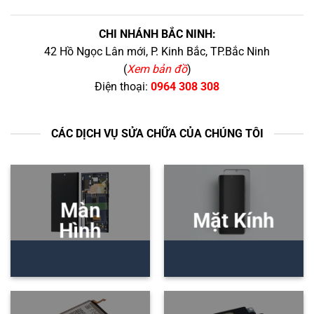
CHI NHÁNH BẮC NINH:
42 Hồ Ngọc Lân mới, P. Kinh Bắc, TP.Bắc Ninh
(
Xem bản đồ
)
Điện thoại:
0964 308 308
CÁC DỊCH VỤ SỬA CHỮA CỦA CHÚNG TÔI
Màn
Mặt Kính
Hình