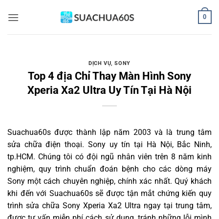
Bỏ
0
qua
nội
dung
DỊCH VỤ
,
SONY
Top 4 địa Chỉ Thay Màn Hình Sony
Xperia Xa2 Ultra Uy Tín Tại Hà Nội
Suachua60s
được thành lập năm 2003 và là trung tâm
sửa chữa điện thoại. Sony uy tín tại Hà Nội, Bắc Ninh,
tp.HCM. Chúng tôi có đội ngũ nhân viên trên 8 năm kinh
nghiệm, quy trình chuẩn đoán bệnh cho các dòng máy
Sony một cách chuyên nghiệp, chính xác nhất. Quý khách
khi đến với Suachua60s sẽ được tận mắt chứng kiến quy
trình sửa chữa Sony Xperia Xa2 Ultra ngay tại trung tâm,
được tư vấn miễn phí cách sử dụng, tránh những lỗi mình