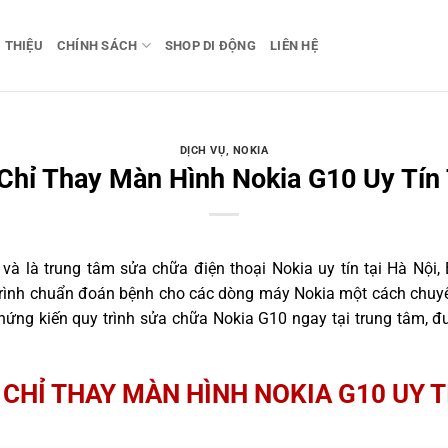
I THIỆU
CHÍNH SÁCH
SHOP DI ĐỘNG
LIÊN HỆ
DỊCH VỤ
,
NOKIA
 Chỉ Thay Màn Hình Nokia G10 Uy Tín 
 là trung tâm sửa chữa điện thoại Nokia uy tín tại Hà Nội, 
trình chuẩn đoán bệnh cho các dòng máy Nokia một cách chuyê
ứng kiến quy trình sửa chữa Nokia G10 ngay tại trung tâm, đư
 CHỈ THAY MÀN HÌNH NOKIA G10 UY T