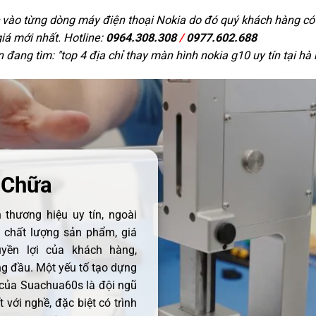
c vào từng dòng máy điện thoại Nokia do đó quý khách hàng có t
giá mới nhất. Hotline:
0964.308.308
/
0977.602.688
 đang tìm: "
top 4 địa chỉ thay màn hình nokia g10 uy tín tại hà 
 Chữa
thương hiệu uy tín, ngoài
ề chất lượng sản phẩm, giá
uyền lợi của khách hàng,
 đầu. Một yếu tố tạo dựng
 của Suachua60s là đội ngũ
 với nghề, đặc biệt có trình