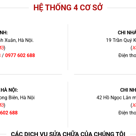
HỆ THỐNG 4 CƠ SỞ
NH:
CHI NHÁ
h Xuân, Hà Nội.
19 Trần Quý K
đồ
)
(
X
8
/
0977 602 688
Điện th
+
.HÀ NỘI:
CHI N
ng Biên, Hà Nội
42 Hồ Ngọc Lân mớ
đồ
)
(
X
 602 688
Điện th
CÁC DỊCH VỤ SỬA CHỮA CỦA CHÚNG TÔI