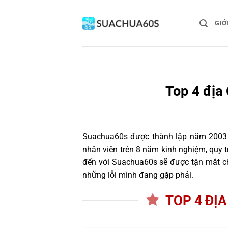
Bỏ
qua
GIỚ
nội
dung
Top 4 địa
Suachua60s
được thành lập năm 2003 và
nhân viên trên 8 năm kinh nghiệm, quy 
đến với Suachua60s sẽ được tận mắt ch
những lỗi mình đang gặp phải.
TOP 4 ĐỊA