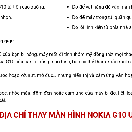
G10 từ trên cao xuống.
Do để vật nặng đè vào màn 
 nhọn.
Do để máy trong túi quần quá
Do lỗi linh kiện từ phía nhà 
g gặp:
0 của bạn bị hỏng, máy mất đi tính thẩm mỹ đồng thời mọi tha
kia G10 của bạn bị hỏng màn hình, bạn có thể tham khảo một số
ước hoặc vỡ, nứt, mờ đục… nhưng hiển thị và cảm ứng vẫn hoạ
sọc, nhòe màu, đốm đen hoặc cảm ứng của máy bị đơ, liệt, l
ài.
ĐỊA CHỈ THAY MÀN HÌNH NOKIA G10 U