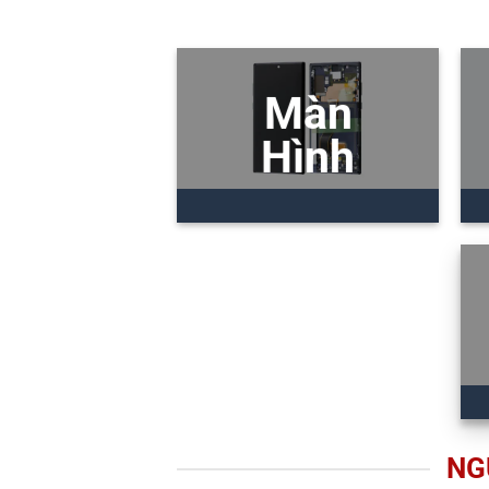
Màn
Hình
NG