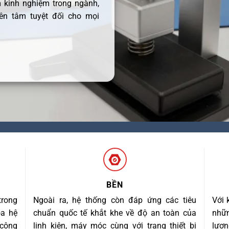
 kinh nghiệm trong ngành,
ên tâm tuyệt đối cho mọi
BỀN
trong
Ngoài ra, hệ thống còn đáp ứng các tiêu
Với 
óa hệ
chuẩn quốc tế khắt khe về độ an toàn của
nhữn
 công
linh kiện, máy móc cùng với trang thiết bị
lượn