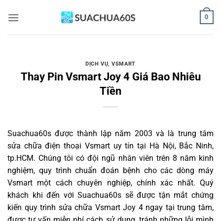
Bỏ
0
qua
nội
dung
DỊCH VỤ
,
VSMART
Thay Pin Vsmart Joy 4 Giá Bao Nhiêu
Tiền
Suachua60s
được thành lập năm 2003 và là trung tâm
sửa chữa điện thoại Vsmart uy tín tại Hà Nội, Bắc Ninh,
tp.HCM. Chúng tôi có đội ngũ nhân viên trên 8 năm kinh
nghiệm, quy trình chuẩn đoán bệnh cho các dòng máy
Vsmart một cách chuyên nghiệp, chính xác nhất. Quý
khách khi đến với Suachua60s sẽ được tận mắt chứng
kiến quy trình sửa chữa Vsmart Joy 4 ngay tại trung tâm,
được tư vấn miễn phí cách sử dụng, tránh những lỗi mình