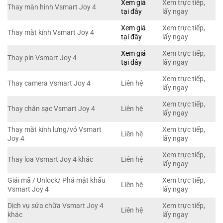
Xem giá
Xem trực tiếp,
Thay màn hình Vsmart Joy 4
tại đây
lấy ngay
Xem giá
Xem trực tiếp,
Thay mặt kính Vsmart Joy 4
tại đây
lấy ngay
Xem giá
Xem trực tiếp,
Thay pin Vsmart Joy 4
tại đây
lấy ngay
Xem trực tiếp,
Thay camera Vsmart Joy 4
Liên hệ
lấy ngay
Xem trực tiếp,
Thay chân sạc Vsmart Joy 4
Liên hệ
lấy ngay
Thay mặt kính lưng/vỏ Vsmart
Xem trực tiếp,
Liên hệ
Joy 4
lấy ngay
Xem trực tiếp,
Thay loa Vsmart Joy 4 khác
Liên hệ
lấy ngay
Giải mã / Unlock/ Phá mật khẩu
Xem trực tiếp,
Liên hệ
Vsmart Joy 4
lấy ngay
Dịch vụ sửa chữa Vsmart Joy 4
Xem trực tiếp,
Liên hệ
khác
lấy ngay