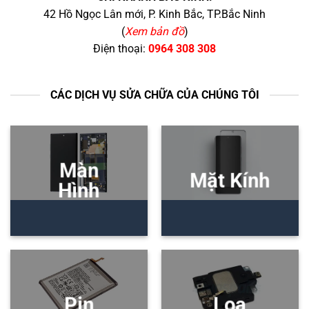
42 Hồ Ngọc Lân mới, P. Kinh Bắc, TP.Bắc Ninh
(
Xem bản đồ
)
Điện thoại:
0964 308 308
CÁC DỊCH VỤ SỬA CHỮA CỦA CHÚNG TÔI
Màn
Mặt Kính
Hình
Pin
Loa