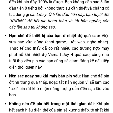
đến khi pin đầy 100% là được. Bạn không cần sạc 3 lần
đầu tiên 8 tiếng bởi không thực sự cần thiết và chẳng có
tác dụng gì cả.
Lưu ý: Ở 5 lần đầu tiên này, bạn tuyệt đối
“KHÔNG” để hết pin hoàn toàn và tắt hẳn nguồn, còn
các lần sau thì không sao.
Hạn chế để thiết bị của bạn ở nhiệt độ quá cao:
Việc
vừa sạc vừa dùng (chơi game, lướt web, nghe nhạc).
Thực tế cho thấy đã có rất nhiều các trường hợp máy
phát nổ khi nhiệt độ Vsmart Joy 4 quá cao, cũng như
tuổi thọ viên pin của bạn cũng sẽ giảm đáng kể nếu tiếp
diễn thói quen này.
Nên sạc ngay sau khi máy báo pin yếu:
Hạn chế để pin
ở tình trạng quá thấp, hoặc tắt hẳn nguồn vì sẽ làm các
“cell” pin rất khó nhận năng lượng dẫn đến sạc lâu vào
hơn.
Không nên để pin hết trong một thời gian dài:
Khi pin
hết sạch hiệu điện thế của pin sẽ xuống thấp, tệ nhất khi