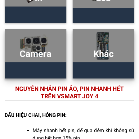
Camera
Khác
NGUYÊN NHÂN PIN ẢO, PIN NHANH HẾT
TRÊN VSMART JOY 4
DẤU HIỆU CHAI, HỎNG PIN:
Máy nhanh hết pin, để qua đêm khi không sử
dụng hết hơn 15% pin.