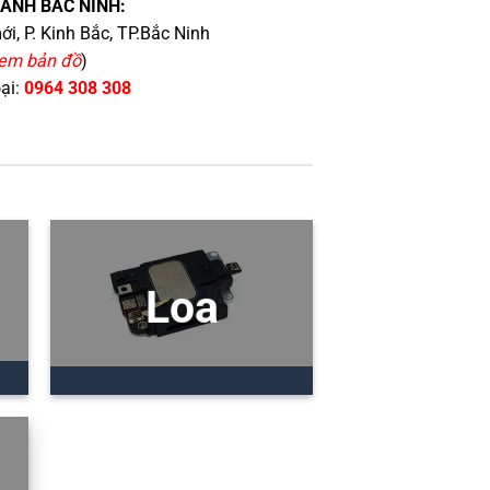
HÁNH BẮC NINH:
i, P. Kinh Bắc, TP.Bắc Ninh
em bản đồ
)
oại:
0964 308 308
Loa