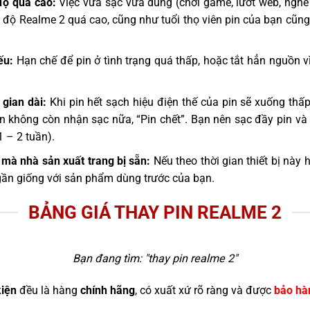
độ quá cao:
Việc vừa sạc vừa dùng (chơi game, lướt web, nghe 
 độ Realme 2 quá cao, cũng như tuổi thọ viên pin của bạn cũng
ếu:
Hạn chế để pin ở tình trạng quá thấp, hoặc tắt hẳn nguồn vì
 gian dài:
Khi pin hết sạch hiệu điện thế của pin sẽ xuống thấp,
pin không còn nhận sạc nữa, “Pin chết”. Bạn nên sạc đầy pin và
1 – 2 tuần).
mà nhà sản xuất trang bị sẵn:
Nếu theo thời gian thiết bị này 
gần giống với sản phẩm dùng trước của bạn.
BẢNG GIÁ THAY PIN REALME 2
Bạn đang tìm: "
thay pin realme 2
"
kiện
đều là hàng
chính hãng
, có xuất xứ rõ ràng và được
bảo hà