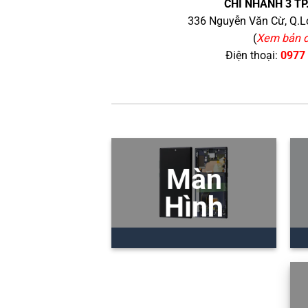
CHI NHÁNH 3 TP
336 Nguyễn Văn Cừ, Q.Lo
(
Xem bản 
Điện thoại:
0977
Màn
Hình