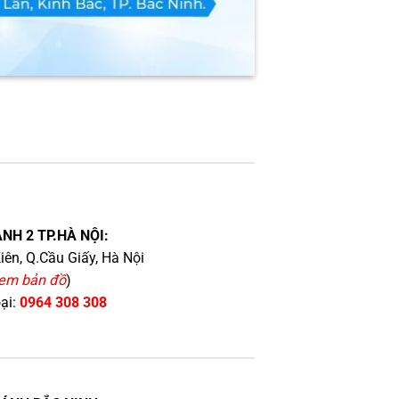
NH 2 TP.HÀ NỘI:
iên, Q.Cầu Giấy, Hà Nội
em bản đồ
)
oại:
0964 308 308