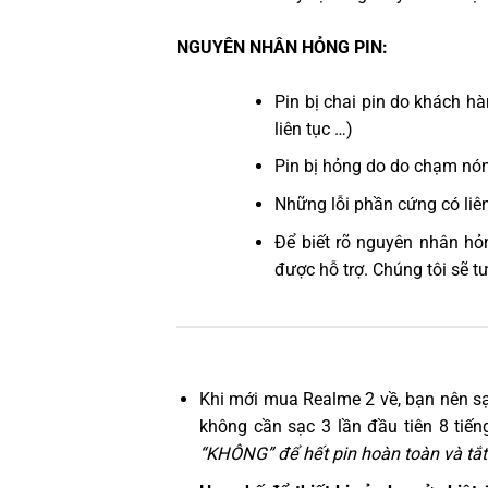
NGUYÊN NHÂN HỎNG PIN:
Pin bị chai pin do khách 
liên tục …)
Pin bị hỏng do do chạm nón
Những lỗi phần cứng có liê
Để biết rõ nguyên nhân hỏ
được hỗ trợ. Chúng tôi sẽ t
Khi mới mua Realme 2 về, bạn nên s
không cần sạc 3 lần đầu tiên 8 tiến
“KHÔNG” để hết pin hoàn toàn và tắt 