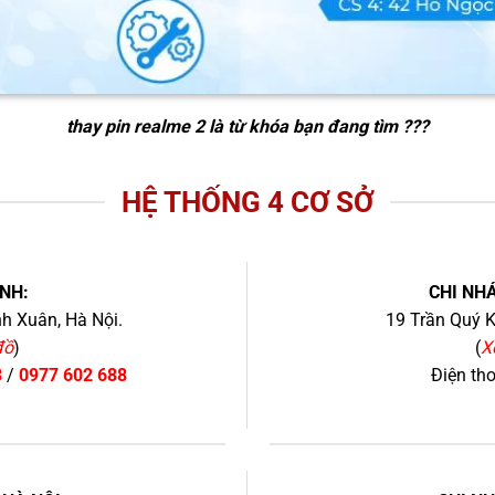
thay pin realme 2
là từ khóa bạn đang tìm ???
HỆ THỐNG 4 CƠ SỞ
NH:
CHI NHÁ
h Xuân, Hà Nội.
19 Trần Quý K
đồ
)
(
X
8
/
0977 602 688
Điện th
+