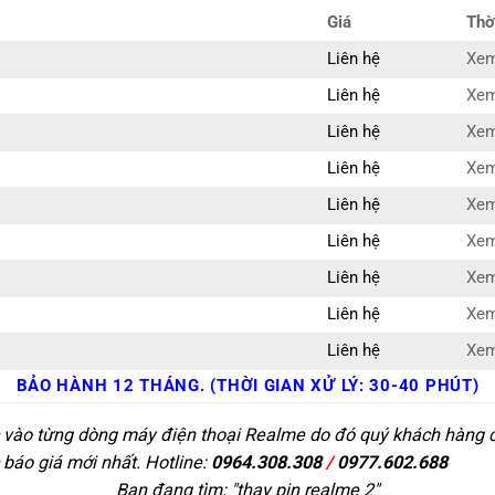
Giá
Thờ
Liên hệ
Xem
Liên hệ
Xem
Liên hệ
Xem
Liên hệ
Xem
Liên hệ
Xem
Liên hệ
Xem
Liên hệ
Xem
Liên hệ
Xem
Liên hệ
Xem
BẢO HÀNH 12 THÁNG. (THỜI GIAN XỬ LÝ: 30-40 PHÚT)
c vào từng dòng máy điện thoại Realme do đó quý khách hàng có 
 báo giá mới nhất. Hotline:
0964.308.308
/
0977.602.688
Bạn đang tìm: "
thay pin realme 2
"