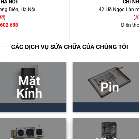
.HÀ NỘI:
CHI N
ng Biên, Hà Nội
42 Hồ Ngọc Lân mớ
đồ
)
(
X
 602 688
Điện th
CÁC DỊCH VỤ SỬA CHỮA CỦA CHÚNG TÔI
Mặt
Pin
Kính