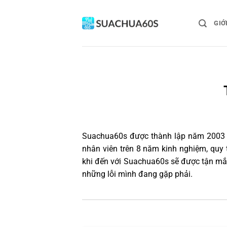
Bỏ
qua
GIỚ
nội
dung
Suachua60s
được thành lập năm 2003 và
nhân viên trên 8 năm kinh nghiệm, quy
khi đến với Suachua60s sẽ được tận mắt
những lỗi mình đang gặp phải.