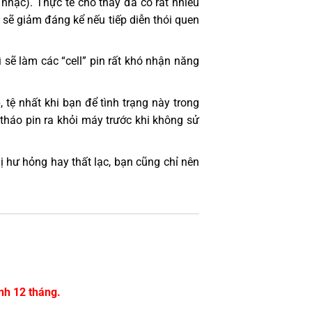
nhạc). Thực tế cho thấy đã có rất nhiều
 sẽ giảm đáng kể nếu tiếp diễn thói quen
 sẽ làm các “cell” pin rất khó nhận năng
 tệ nhất khi bạn để tình trạng này trong
 tháo pin ra khỏi máy trước khi không sử
hị hư hỏng hay thất lạc, bạn cũng chỉ nên
nh 12 tháng.