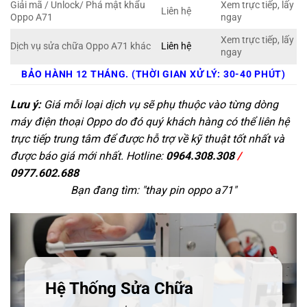
Giải mã / Unlock/ Phá mật khẩu
Xem trực tiếp, lấy
Liên hệ
Oppo A71
ngay
Xem trực tiếp, lấy
Dịch vụ sửa chữa Oppo A71 khác
Liên hệ
ngay
BẢO HÀNH 12 THÁNG. (THỜI GIAN XỬ LÝ: 30-40 PHÚT)
Lưu ý:
Giá mỗi loại dịch vụ sẽ phụ thuộc vào từng dòng
máy điện thoại Oppo do đó quý khách hàng có thể liên hệ
trực tiếp trung tâm để được hỗ trợ về kỹ thuật tốt nhất và
được báo giá mới nhất. Hotline:
0964.308.308
/
0977.602.688
Bạn đang tìm: "
thay pin oppo a71
"
Hệ Thống Sửa Chữa