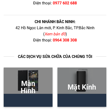
Điện thoại:
0977 602 688
CHI NHÁNH BẮC NINH:
42 Hồ Ngọc Lân mới, P. Kinh Bắc, TP.Bắc Ninh
(
Xem bản đồ
)
Điện thoại:
0964 308 308
CÁC DỊCH VỤ SỬA CHỮA CỦA CHÚNG TÔI
Màn
Mặt Kính
Hình