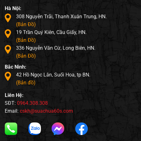
Hà Nội:
308 Nguyễn Trãi, Thanh Xuân Trung, HN.
(Bản Đồ)
19 Trần Quý Kiên, Cầu Giấy, HN.
(Bản Đồ)
336 Nguyễn Văn Cừ, Long Biên, HN.
(Bản Đồ)
Bắc Ninh:
42 Hồ Ngọc Lân, Suối Hoa, tp BN.
(Bản đồ)
Liên Hệ:
SĐT:
0964.308.308
Email:
cskh@suachua60s.com