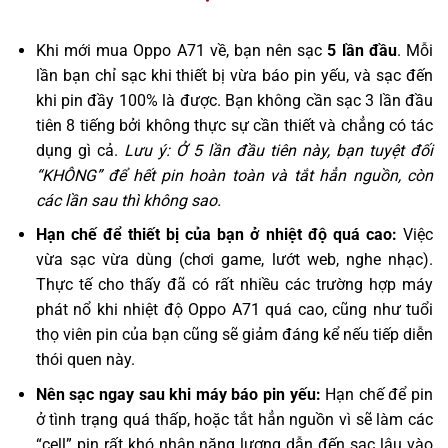
Khi mới mua Oppo A71 về, bạn nên sạc
5 lần đầu
. Mỗi
lần bạn chỉ sạc khi thiết bị vừa báo pin yếu, và sạc đến
khi pin đầy 100% là được. Bạn không cần sạc 3 lần đầu
tiên 8 tiếng bởi không thực sự cần thiết và chẳng có tác
dụng gì cả.
Lưu ý: Ở 5 lần đầu tiên này, bạn tuyệt đối
“KHÔNG” để hết pin hoàn toàn và tắt hẳn nguồn, còn
các lần sau thì không sao.
Hạn chế để thiết bị của bạn ở nhiệt độ quá cao:
Việc
vừa sạc vừa dùng (chơi game, lướt web, nghe nhạc).
Thực tế cho thấy đã có rất nhiều các trường hợp máy
phát nổ khi nhiệt độ Oppo A71 quá cao, cũng như tuổi
thọ viên pin của bạn cũng sẽ giảm đáng kể nếu tiếp diễn
thói quen này.
Nên sạc ngay sau khi máy báo pin yếu:
Hạn chế để pin
ở tình trạng quá thấp, hoặc tắt hẳn nguồn vì sẽ làm các
“cell” pin rất khó nhận năng lượng dẫn đến sạc lâu vào