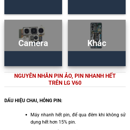
Camera
Khác
NGUYÊN NHÂN PIN ẢO, PIN NHANH HẾT
TRÊN LG V60
DẤU HIỆU CHAI, HỎNG PIN:
Máy nhanh hết pin, để qua đêm khi không sử
dụng hết hơn 15% pin.