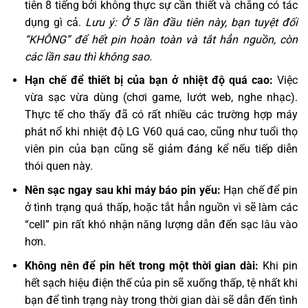
tiên 8 tiếng bởi không thực sự cần thiết và chẳng có tác
dụng gì cả.
Lưu ý: Ở 5 lần đầu tiên này, bạn tuyệt đối
“KHÔNG” để hết pin hoàn toàn và tắt hẳn nguồn, còn
các lần sau thì không sao.
Hạn chế để thiết bị của bạn ở nhiệt độ quá cao:
Việc
vừa sạc vừa dùng (chơi game, lướt web, nghe nhạc).
Thực tế cho thấy đã có rất nhiều các trường hợp máy
phát nổ khi nhiệt độ LG V60 quá cao, cũng như tuổi thọ
viên pin của bạn cũng sẽ giảm đáng kể nếu tiếp diễn
thói quen này.
Nên sạc ngay sau khi máy báo pin yếu:
Hạn chế để pin
ở tình trạng quá thấp, hoặc tắt hẳn nguồn vì sẽ làm các
“cell” pin rất khó nhận năng lượng dẫn đến sạc lâu vào
hơn.
Không nên để pin hết trong một thời gian dài:
Khi pin
hết sạch hiệu điện thế của pin sẽ xuống thấp, tệ nhất khi
bạn để tình trạng này trong thời gian dài sẽ dẫn đến tình