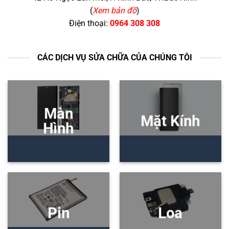
(
Xem bản đồ
)
Điện thoại:
0964 308 308
CÁC DỊCH VỤ SỬA CHỮA CỦA CHÚNG TÔI
Màn
Mặt Kính
Hình
Pin
Loa