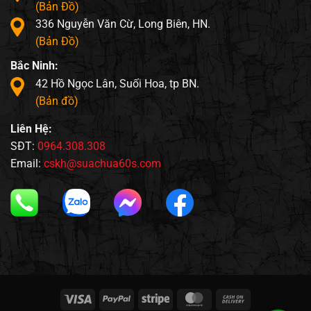
(Bản Đồ)
336 Nguyễn Văn Cừ, Long Biên, HN.
(Bản Đồ)
Bắc Ninh:
42 Hồ Ngọc Lân, Suối Hoa, tp BN.
(Bản đồ)
Liên Hệ:
SĐT:
0964.308.308
Email:
cskh@suachua60s.com
Visa
PayPal
Stripe
MasterCard
Cash