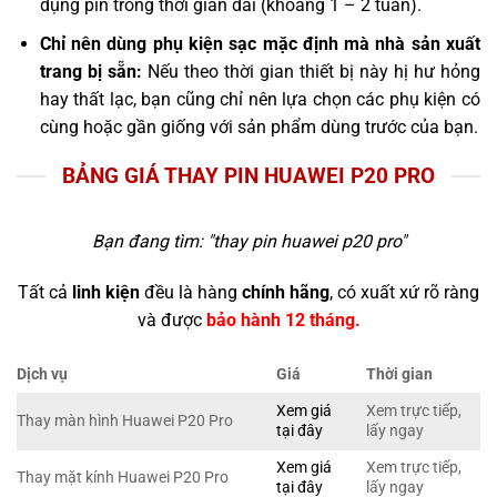
dụng pin trong thời gian dài (khoảng 1 – 2 tuần).
Chỉ nên dùng phụ kiện sạc mặc định mà nhà sản xuất
trang bị sẵn:
Nếu theo thời gian thiết bị này hị hư hỏng
hay thất lạc, bạn cũng chỉ nên lựa chọn các phụ kiện có
cùng hoặc gần giống với sản phẩm dùng trước của bạn.
BẢNG GIÁ THAY PIN HUAWEI P20 PRO
Bạn đang tìm: "
thay pin huawei p20 pro
"
Tất cả
linh kiện
đều là hàng
chính hãng
, có xuất xứ rõ ràng
và được
bảo hành 12 tháng.
Dịch vụ
Giá
Thời gian
Xem giá
Xem trực tiếp,
Thay màn hình Huawei P20 Pro
tại đây
lấy ngay
Xem giá
Xem trực tiếp,
Thay mặt kính Huawei P20 Pro
tại đây
lấy ngay