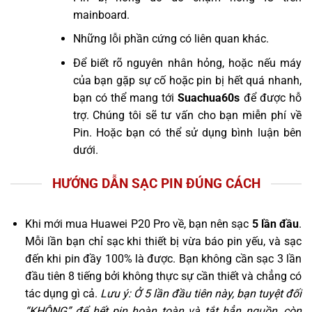
mainboard.
Những lỗi phần cứng có liên quan khác.
Để biết rõ nguyên nhân hỏng, hoặc nếu máy
của bạn gặp sự cố hoặc pin bị hết quá nhanh,
bạn có thể mang tới
Suachua60s
để được hỗ
trợ. Chúng tôi sẽ tư vấn cho bạn miễn phí về
Pin. Hoặc bạn có thể sử dụng bình luận bên
dưới.
HƯỚNG DẪN SẠC PIN ĐÚNG CÁCH
Khi mới mua Huawei P20 Pro về, bạn nên sạc
5 lần đầu
.
Mỗi lần bạn chỉ sạc khi thiết bị vừa báo pin yếu, và sạc
đến khi pin đầy 100% là được. Bạn không cần sạc 3 lần
đầu tiên 8 tiếng bởi không thực sự cần thiết và chẳng có
tác dụng gì cả.
Lưu ý: Ở 5 lần đầu tiên này, bạn tuyệt đối
“KHÔNG” để hết pin hoàn toàn và tắt hẳn nguồn, còn