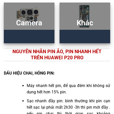
Camera
Khác
NGUYÊN NHÂN PIN ẢO, PIN NHANH HẾT
TRÊN HUAWEI P20 PRO
DẤU HIỆU CHAI, HỎNG PIN:
Máy nhanh hết pin, để qua đêm khi không sử
dụng hết hơn 15% pin.
Sạc nhanh đầy pin: bình thường khi pin cạn
hết sạc lại phải mất 2h30 -3h thì pin mới đầy .
nếu pin chai thì thời gian sạc khoảng