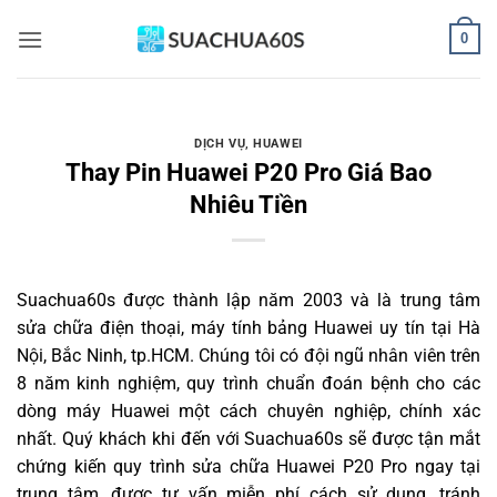
Bỏ
0
qua
nội
dung
DỊCH VỤ
,
HUAWEI
Thay Pin Huawei P20 Pro Giá Bao
Nhiêu Tiền
Suachua60s
được thành lập năm 2003 và là trung tâm
sửa chữa điện thoại, máy tính bảng Huawei uy tín tại Hà
Nội, Bắc Ninh, tp.HCM. Chúng tôi có đội ngũ nhân viên trên
8 năm kinh nghiệm, quy trình chuẩn đoán bệnh cho các
dòng máy Huawei một cách chuyên nghiệp, chính xác
nhất. Quý khách khi đến với Suachua60s sẽ được tận mắt
chứng kiến quy trình sửa chữa Huawei P20 Pro ngay tại
trung tâm, được tư vấn miễn phí cách sử dụng, tránh