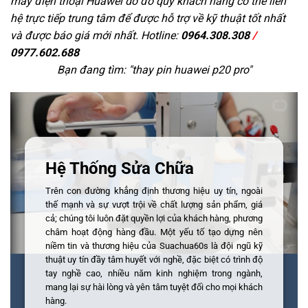
máy điện thoại Huawei do đó quý khách hàng có thể liên
hệ trực tiếp trung tâm để được hỗ trợ về kỹ thuật tốt nhất
và được báo giá mới nhất. Hotline:
0964.308.308
/
0977.602.688
Bạn đang tìm: "
thay pin huawei p20 pro
"
Hệ Thống Sửa Chữa
Trên con đường khẳng định thương hiệu uy tín, ngoài
thế mạnh và sự vượt trội về chất lượng sản phẩm, giá
cả; chúng tôi luôn đặt quyền lợi của khách hàng, phương
châm hoạt động hàng đầu. Một yếu tố tạo dựng nên
niềm tin và thương hiệu của Suachua60s là đội ngũ kỹ
thuật uy tín đầy tâm huyết với nghề, đặc biệt có trình độ
tay nghề cao, nhiều năm kinh nghiệm trong ngành,
mang lại sự hài lòng và yên tâm tuyệt đối cho mọi khách
hàng.