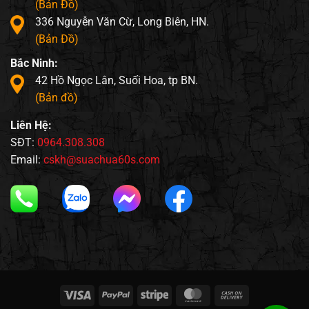
(Bản Đồ)
336 Nguyễn Văn Cừ, Long Biên, HN.
(Bản Đồ)
Bắc Ninh:
42 Hồ Ngọc Lân, Suối Hoa, tp BN.
(Bản đồ)
Liên Hệ:
SĐT:
0964.308.308
Email:
cskh@suachua60s.com
Visa
PayPal
Stripe
MasterCard
Cash