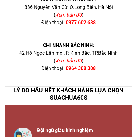
336 Nguyễn Văn Cừ, Q.Long Biên, Hà Nội
(
Xem bản đồ
)
Điện thoại:
0977 602 688
CHI NHÁNH BẮC NINH:
42 Hồ Ngọc Lân mới, P. Kinh Bắc, TP.Bắc Ninh
(
Xem bản đồ
)
Điện thoại:
0964 308 308
LÝ DO HẦU HẾT KHÁCH HÀNG LỰA CHỌN
SUACHUA60S
Đội ngũ giàu kinh nghiệm