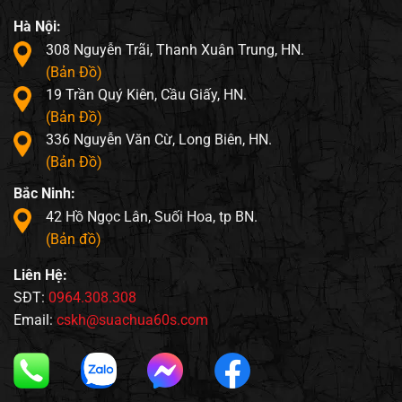
Hà Nội:
308 Nguyễn Trãi, Thanh Xuân Trung, HN.
(Bản Đồ)
19 Trần Quý Kiên, Cầu Giấy, HN.
(Bản Đồ)
336 Nguyễn Văn Cừ, Long Biên, HN.
(Bản Đồ)
Bắc Ninh:
42 Hồ Ngọc Lân, Suối Hoa, tp BN.
(Bản đồ)
Liên Hệ:
SĐT:
0964.308.308
Email:
cskh@suachua60s.com