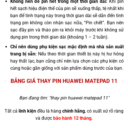
Không nên để pin hết trong một thời gian dài:
Khi pin
hết sạch hiệu điện thế của pin sẽ xuống thấp, tệ nhất khi
bạn để tình trạng này trong thời gian dài sẽ dẫn đến tình
trạng pin không còn nhận sạc nữa, “Pin chết”. Bạn nên
sạc đầy pin và tháo pin ra khỏi máy trước khi không sử
dụng pin trong thời gian dài (khoảng 1 – 2 tuần).
Chỉ nên dùng phụ kiện sạc mặc định mà nhà sản xuất
trang bị sẵn:
Nếu theo thời gian thiết bị này hị hư hỏng
hay thất lạc, bạn cũng chỉ nên lựa chọn các phụ kiện có
cùng hoặc gần giống với sản phẩm dùng trước của bạn.
BẢNG GIÁ THAY PIN HUAWEI MATEPAD 11
Bạn đang tìm: "
thay pin huawei matepad 11
"
Tất cả
linh kiện
đều là hàng
chính hãng
, có xuất xứ rõ ràng
và được
bảo hành 12 tháng.