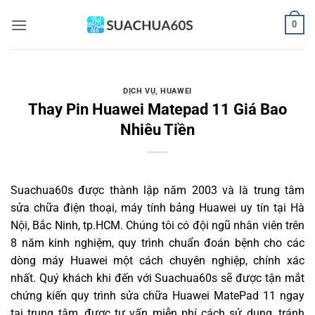
Bỏ
0
qua
nội
dung
DỊCH VỤ
,
HUAWEI
Thay Pin Huawei Matepad 11 Giá Bao
Nhiêu Tiền
Suachua60s
được thành lập năm 2003 và là trung tâm
sửa chữa điện thoại, máy tính bảng Huawei uy tín tại Hà
Nội, Bắc Ninh, tp.HCM. Chúng tôi có đội ngũ nhân viên trên
8 năm kinh nghiệm, quy trình chuẩn đoán bệnh cho các
dòng máy Huawei một cách chuyên nghiệp, chính xác
nhất. Quý khách khi đến với Suachua60s sẽ được tận mắt
chứng kiến quy trình sửa chữa Huawei MatePad 11 ngay
tại trung tâm, được tư vấn miễn phí cách sử dụng, tránh