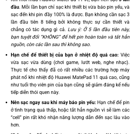
đầu
. Mỗi lần bạn chỉ sạc khi thiết bị vừa báo pin yếu, và
sạc đến khi pin đầy 100% là được. Bạn không cần sạc 3
lần đầu tiên 8 tiếng bởi không thực sự cần thiết và
chẳng có tác dụng gì cả.
Lưu ý: Ở 5 lần đầu tiên này,
bạn tuyệt đối “KHÔNG” để hết pin hoàn toàn và tắt hẳn
nguồn, còn các lần sau thì không sao.
Hạn chế để thiết bị của bạn ở nhiệt độ quá cao:
Việc
vừa sạc vừa dùng (chơi game, lướt web, nghe nhạc).
Thực tế cho thấy đã có rất nhiều các trường hợp máy
phát nổ khi nhiệt độ Huawei MatePad 11 quá cao, cũng
như tuổi thọ viên pin của bạn cũng sẽ giảm đáng kể nếu
tiếp diễn thói quen này.
Nên sạc ngay sau khi máy báo pin yếu:
Hạn chế để pin
ở tình trạng quá thấp, hoặc tắt hẳn nguồn vì sẽ làm các
“cell” pin rất khó nhận năng lượng dẫn đến sạc lâu vào
hơn.