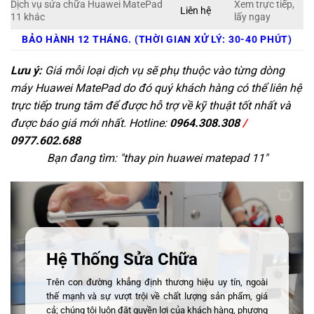
Dịch vụ sửa chữa Huawei MatePad
Xem trực tiếp,
Liên hệ
11 khác
lấy ngay
BẢO HÀNH 12 THÁNG. (THỜI GIAN XỬ LÝ: 30-40 PHÚT)
Lưu ý:
Giá mỗi loại dịch vụ sẽ phụ thuộc vào từng dòng
máy Huawei MatePad do đó quý khách hàng có thể liên hệ
trực tiếp trung tâm để được hỗ trợ về kỹ thuật tốt nhất và
được báo giá mới nhất. Hotline:
0964.308.308
/
0977.602.688
Bạn đang tìm: "
thay pin huawei matepad 11
"
Hệ Thống Sửa Chữa
Trên con đường khẳng định thương hiệu uy tín, ngoài
thế mạnh và sự vượt trội về chất lượng sản phẩm, giá
cả; chúng tôi luôn đặt quyền lợi của khách hàng, phương