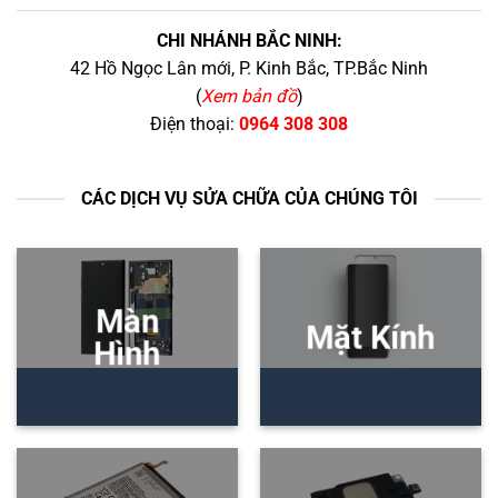
CHI NHÁNH BẮC NINH:
42 Hồ Ngọc Lân mới, P. Kinh Bắc, TP.Bắc Ninh
(
Xem bản đồ
)
Điện thoại:
0964 308 308
CÁC DỊCH VỤ SỬA CHỮA CỦA CHÚNG TÔI
Màn
Mặt Kính
Hình