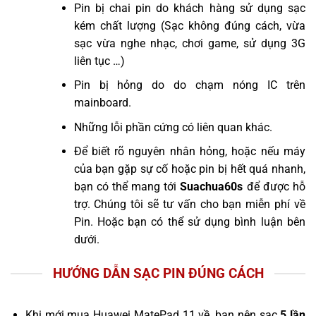
Pin bị chai pin do khách hàng sử dụng sạc
kém chất lượng (Sạc không đúng cách, vừa
sạc vừa nghe nhạc, chơi game, sử dụng 3G
liên tục …)
Pin bị hỏng do do chạm nóng IC trên
mainboard.
Những lỗi phần cứng có liên quan khác.
Để biết rõ nguyên nhân hỏng, hoặc nếu máy
của bạn gặp sự cố hoặc pin bị hết quá nhanh,
bạn có thể mang tới
Suachua60s
để được hỗ
trợ. Chúng tôi sẽ tư vấn cho bạn miễn phí về
Pin. Hoặc bạn có thể sử dụng bình luận bên
dưới.
HƯỚNG DẪN SẠC PIN ĐÚNG CÁCH
Khi mới mua Huawei MatePad 11 về, bạn nên sạc
5 lần