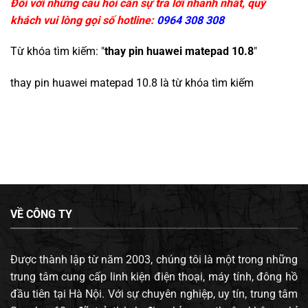
Đối với những câu hỏi cần sự trả lời nhanh nhất, quý
khách vui lòng gọi số hotline:
0964 308 308
Từ khóa tìm kiếm: "
thay pin huawei matepad 10.8
"
thay pin huawei matepad 10.8
là từ khóa tìm kiếm
VỀ CÔNG TY
Được thành lập từ năm 2003, chúng tôi là một trong những
trung tâm cung cấp linh kiện điện thoại, máy tính, đông hồ
đầu tiên tại Hà Nội. Với sự chuyên nghiệp, uy tín, trung tâm