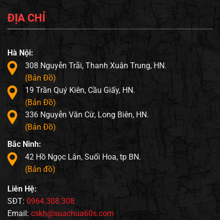
ĐỊA CHỈ
Hà Nội:
308 Nguyễn Trãi, Thanh Xuân Trung, HN.
(Bản Đồ)
19 Trần Quý Kiên, Cầu Giấy, HN.
(Bản Đồ)
336 Nguyễn Văn Cừ, Long Biên, HN.
(Bản Đồ)
Bắc Ninh:
42 Hồ Ngọc Lân, Suối Hoa, tp BN.
(Bản đồ)
Liên Hệ:
SĐT:
0964.308.308
Email:
cskh@suachua60s.com