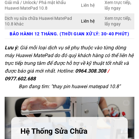
Giải mã / Unlock/ Phá mật khẩu
Xem trực tiếp,
Liên hệ
Huawei MatePad 10.8
lấy ngay
Dịch vụ sửa chữa Huawei MatePad
Xem trực tiếp,
Liên hệ
10.8 khác
lấy ngay
BẢO HÀNH 12 THÁNG. (THỜI GIAN XỬ LÝ: 30-40 PHÚT)
Lưu ý:
Giá mỗi loại dịch vụ sẽ phụ thuộc vào từng dòng
máy Huawei MatePad do đó quý khách hàng có thể liên hệ
trực tiếp trung tâm để được hỗ trợ về kỹ thuật tốt nhất và
được báo giá mới nhất. Hotline:
0964.308.308
/
0977.602.688
Bạn đang tìm: "
thay pin huawei matepad 10.8
"
Hệ Thống Sửa Chữa