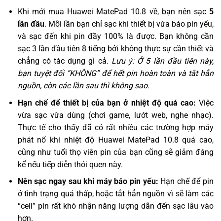
Khi mới mua Huawei MatePad 10.8 về, bạn nên sạc
5
lần đầu
. Mỗi lần bạn chỉ sạc khi thiết bị vừa báo pin yếu,
và sạc đến khi pin đầy 100% là được. Bạn không cần
sạc 3 lần đầu tiên 8 tiếng bởi không thực sự cần thiết và
chẳng có tác dụng gì cả.
Lưu ý: Ở 5 lần đầu tiên này,
bạn tuyệt đối “KHÔNG” để hết pin hoàn toàn và tắt hẳn
nguồn, còn các lần sau thì không sao.
Hạn chế để thiết bị của bạn ở nhiệt độ quá cao:
Việc
vừa sạc vừa dùng (chơi game, lướt web, nghe nhạc).
Thực tế cho thấy đã có rất nhiều các trường hợp máy
phát nổ khi nhiệt độ Huawei MatePad 10.8 quá cao,
cũng như tuổi thọ viên pin của bạn cũng sẽ giảm đáng
kể nếu tiếp diễn thói quen này.
Nên sạc ngay sau khi máy báo pin yếu:
Hạn chế để pin
ở tình trạng quá thấp, hoặc tắt hẳn nguồn vì sẽ làm các
“cell” pin rất khó nhận năng lượng dẫn đến sạc lâu vào
hơn.