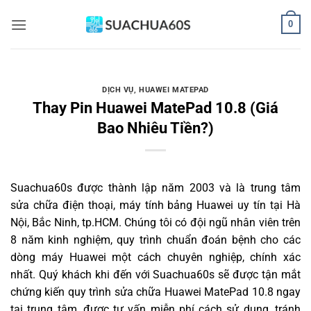
Bỏ
0
qua
nội
dung
DỊCH VỤ
,
HUAWEI MATEPAD
Thay Pin Huawei MatePad 10.8 (Giá
Bao Nhiêu Tiền?)
Suachua60s
được thành lập năm 2003 và là trung tâm
sửa chữa điện thoại, máy tính bảng Huawei uy tín tại Hà
Nội, Bắc Ninh, tp.HCM. Chúng tôi có đội ngũ nhân viên trên
8 năm kinh nghiệm, quy trình chuẩn đoán bệnh cho các
dòng máy Huawei một cách chuyên nghiệp, chính xác
nhất. Quý khách khi đến với Suachua60s sẽ được tận mắt
chứng kiến quy trình sửa chữa Huawei MatePad 10.8 ngay
tại trung tâm, được tư vấn miễn phí cách sử dụng, tránh