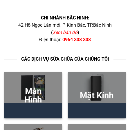
CHI NHÁNH BẮC NINH:
42 Hồ Ngọc Lân mới, P. Kinh Bắc, TP.Bắc Ninh
(
Xem bản đồ
)
Điện thoại:
0964 308 308
CÁC DỊCH VỤ SỬA CHỮA CỦA CHÚNG TÔI
Màn
Mặt Kính
Hình