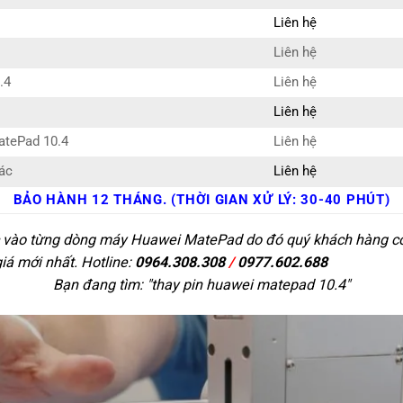
Liên hệ
Liên hệ
.4
Liên hệ
Liên hệ
atePad 10.4
Liên hệ
ác
Liên hệ
BẢO HÀNH 12 THÁNG. (THỜI GIAN XỬ LÝ: 30-40 PHÚT)
c vào từng dòng máy Huawei MatePad do đó quý khách hàng có t
giá mới nhất. Hotline:
0964.308.308
/
0977.602.688
Bạn đang tìm: "
thay pin huawei matepad 10.4
"