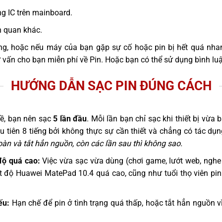
g IC trên mainboard.
n quan khác.
ng, hoặc nếu máy của bạn gặp sự cố hoặc pin bị hết quá nha
ư vấn cho bạn miễn phí về Pin. Hoặc bạn có thể sử dụng bình lu
HƯỚNG DẪN SẠC PIN ĐÚNG CÁCH
ề, bạn nên sạc
5 lần đầu
. Mỗi lần bạn chỉ sạc khi thiết bị vừa
 tiên 8 tiếng bởi không thực sự cần thiết và chẳng có tác dụn
àn và tắt hẳn nguồn, còn các lần sau thì không sao.
độ quá cao:
Việc vừa sạc vừa dùng (chơi game, lướt web, nghe 
t độ Huawei MatePad 10.4 quá cao, cũng như tuổi thọ viên pi
ếu:
Hạn chế để pin ở tình trạng quá thấp, hoặc tắt hẳn nguồn vì