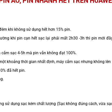
IN ẢO, PIN NHANH HẾT TRÊN HUAWE
đêm khi không sử dụng hết hơn 15% pin.
ường khi pin cạn hết sạc lại phải mất 2h30 -3h thì pin mới đầy
n cắm sạc 4-5h mà pin vẫn không đạt 100%.
một khoảng thời gian nhất định, máy cắm sạc nhưng không lên
10% đã hết pin.
ng.
hàng sử dụng sạc kém chất lượng (Sạc không đúng cách, vừa sạ