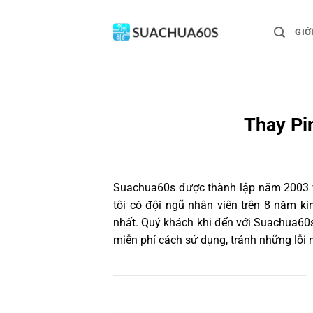
Bỏ
qua
GIỚ
nội
dung
Thay Pi
Suachua60s
được thành lập năm 2003 và
tôi có đội ngũ nhân viên trên 8 năm k
nhất. Quý khách khi đến với Suachua60s
miễn phí cách sử dụng, tránh những lỗi