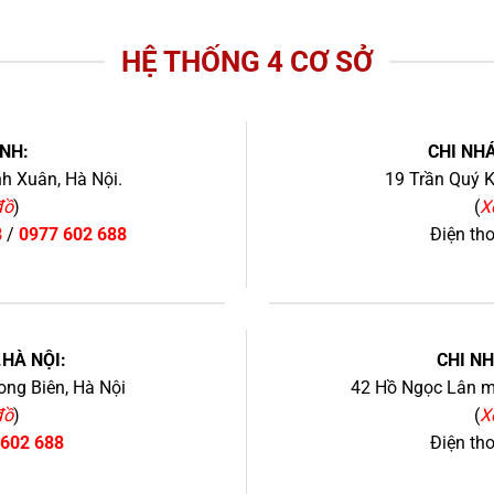
HỆ THỐNG 4 CƠ SỞ
NH:
CHI NHÁ
h Xuân, Hà Nội.
19 Trần Quý K
đồ
)
(
X
8
/
0977 602 688
Điện th
+
.HÀ NỘI:
CHI N
ng Biên, Hà Nội
42 Hồ Ngọc Lân mớ
đồ
)
(
X
 602 688
Điện th