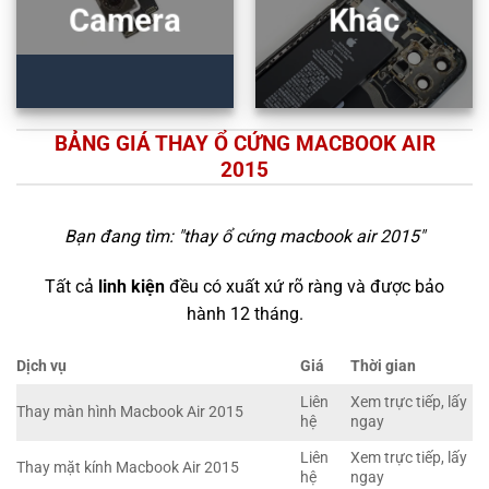
Camera
Khác
BẢNG GIÁ THAY Ổ CỨNG MACBOOK AIR
2015
Bạn đang tìm: "
thay ổ cứng macbook air 2015
"
Tất cả
linh kiện
đều có xuất xứ rõ ràng và được bảo
hành 12 tháng.
Dịch vụ
Giá
Thời gian
Liên
Xem trực tiếp, lấy
Thay màn hình Macbook Air 2015
hệ
ngay
Liên
Xem trực tiếp, lấy
Thay mặt kính Macbook Air 2015
hệ
ngay