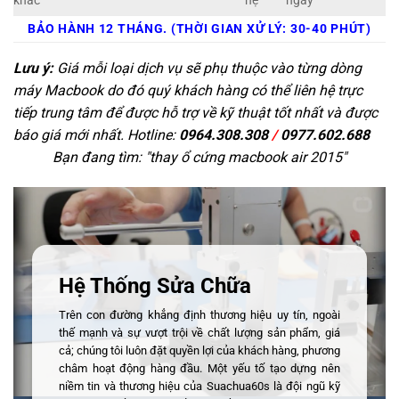
khác
hệ
ngay
BẢO HÀNH 12 THÁNG. (THỜI GIAN XỬ LÝ: 30-40 PHÚT)
Lưu ý:
Giá mỗi loại dịch vụ sẽ phụ thuộc vào từng dòng
máy Macbook do đó quý khách hàng có thể liên hệ trực
tiếp trung tâm để được hỗ trợ về kỹ thuật tốt nhất và được
báo giá mới nhất. Hotline:
0964.308.308
/
0977.602.688
Bạn đang tìm: "
thay ổ cứng macbook air 2015
"
Hệ Thống Sửa Chữa
Trên con đường khẳng định thương hiệu uy tín, ngoài
thế mạnh và sự vượt trội về chất lượng sản phẩm, giá
cả; chúng tôi luôn đặt quyền lợi của khách hàng, phương
châm hoạt động hàng đầu. Một yếu tố tạo dựng nên
niềm tin và thương hiệu của Suachua60s là đội ngũ kỹ