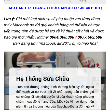
khác
hệ
ngay
BẢO HÀNH 12 THÁNG. (THỜI GIAN XỬ LÝ: 30-40 PHÚT)
Lưu ý:
Giá mỗi loại dịch vụ sẽ phụ thuộc vào từng dòng
máy Macbook do đó quý khách hàng có thể liên hệ trực
tiếp trung tâm để được hỗ trợ về kỹ thuật tốt nhất và được
báo giá mới nhất. Hotline:
0964.308.308
/
0977.602.688
Bạn đang tìm: "
macbook air 2015 bị vô hiệu hóa
"
Hệ Thống Sửa Chữa
Trên con đường khẳng định thương hiệu uy tín, ngoài
thế mạnh và sự vượt trội về chất lượng sản phẩm, giá
cả; chúng tôi luôn đặt quyền lợi của khách hàng, phương
châm hoạt động hàng đầu. Một yếu tố tạo dựng nên
niềm tin và thương hiệu của Suachua60s là đội ngũ kỹ