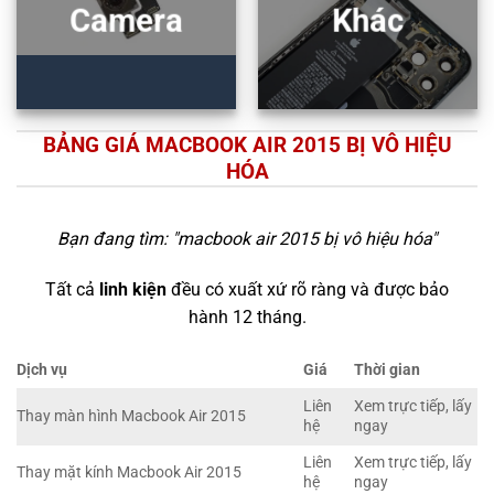
Camera
Khác
BẢNG GIÁ MACBOOK AIR 2015 BỊ VÔ HIỆU
HÓA
Bạn đang tìm: "
macbook air 2015 bị vô hiệu hóa
"
Tất cả
linh kiện
đều có xuất xứ rõ ràng và được bảo
hành 12 tháng.
Dịch vụ
Giá
Thời gian
Liên
Xem trực tiếp, lấy
Thay màn hình Macbook Air 2015
hệ
ngay
Liên
Xem trực tiếp, lấy
Thay mặt kính Macbook Air 2015
hệ
ngay