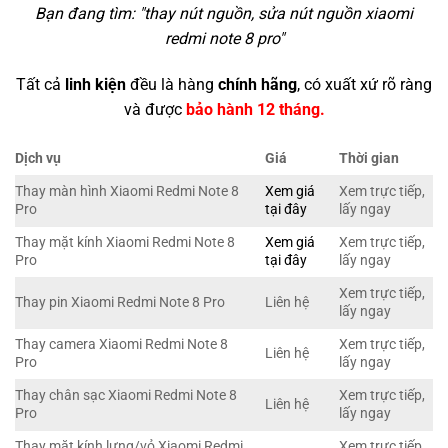
Bạn đang tìm: "
thay nút nguồn, sửa nút nguồn xiaomi
redmi note 8 pro
"
Tất cả
linh kiện
đều là hàng
chính hãng
, có xuất xứ rõ ràng
và được
bảo hành 12 tháng.
Dịch vụ
Giá
Thời gian
Thay màn hình Xiaomi Redmi Note 8
Xem giá
Xem trực tiếp,
Pro
tại đây
lấy ngay
Thay mặt kính Xiaomi Redmi Note 8
Xem giá
Xem trực tiếp,
Pro
tại đây
lấy ngay
Xem trực tiếp,
Thay pin Xiaomi Redmi Note 8 Pro
Liên hệ
lấy ngay
Thay camera Xiaomi Redmi Note 8
Xem trực tiếp,
Liên hệ
Pro
lấy ngay
Thay chân sạc Xiaomi Redmi Note 8
Xem trực tiếp,
Liên hệ
Pro
lấy ngay
Thay mặt kính lưng/vỏ Xiaomi Redmi
Xem trực tiếp,