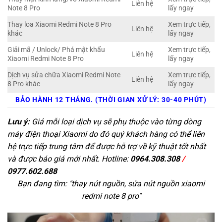
Liên hệ
Note 8 Pro
lấy ngay
Thay loa Xiaomi Redmi Note 8 Pro
Xem trực tiếp,
Liên hệ
khác
lấy ngay
Giải mã / Unlock/ Phá mật khẩu
Xem trực tiếp,
Liên hệ
Xiaomi Redmi Note 8 Pro
lấy ngay
Dịch vụ sửa chữa Xiaomi Redmi Note
Xem trực tiếp,
Liên hệ
8 Pro khác
lấy ngay
BẢO HÀNH 12 THÁNG. (THỜI GIAN XỬ LÝ: 30-40 PHÚT)
Lưu ý:
Giá mỗi loại dịch vụ sẽ phụ thuộc vào từng dòng
máy điện thoại Xiaomi do đó quý khách hàng có thể liên
hệ trực tiếp trung tâm để được hỗ trợ về kỹ thuật tốt nhất
và được báo giá mới nhất. Hotline:
0964.308.308
/
0977.602.688
Bạn đang tìm: "
thay nút nguồn, sửa nút nguồn xiaomi
redmi note 8 pro
"