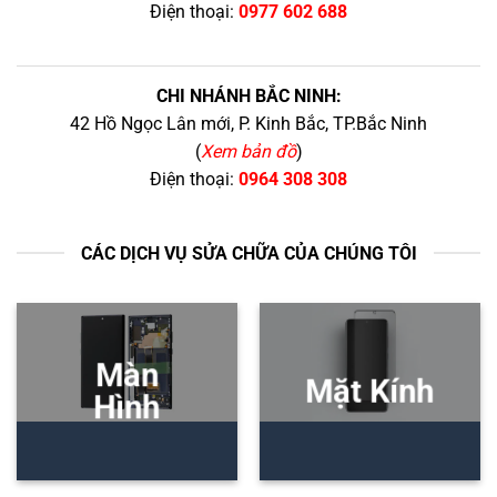
Điện thoại:
0977 602 688
CHI NHÁNH BẮC NINH:
42 Hồ Ngọc Lân mới, P. Kinh Bắc, TP.Bắc Ninh
(
Xem bản đồ
)
Điện thoại:
0964 308 308
CÁC DỊCH VỤ SỬA CHỮA CỦA CHÚNG TÔI
Màn
Mặt Kính
Hình