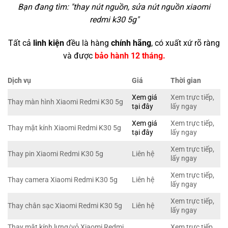
Bạn đang tìm: "
thay nút nguồn, sửa nút nguồn xiaomi
redmi k30 5g
"
Tất cả
linh kiện
đều là hàng
chính hãng
, có xuất xứ rõ ràng
và được
bảo hành 12 tháng.
Dịch vụ
Giá
Thời gian
Xem giá
Xem trực tiếp,
Thay màn hình Xiaomi Redmi K30 5g
tại đây
lấy ngay
Xem giá
Xem trực tiếp,
Thay mặt kính Xiaomi Redmi K30 5g
tại đây
lấy ngay
Xem trực tiếp,
Thay pin Xiaomi Redmi K30 5g
Liên hệ
lấy ngay
Xem trực tiếp,
Thay camera Xiaomi Redmi K30 5g
Liên hệ
lấy ngay
Xem trực tiếp,
Thay chân sạc Xiaomi Redmi K30 5g
Liên hệ
lấy ngay
Thay mặt kính lưng/vỏ Xiaomi Redmi
Xem trực tiếp,