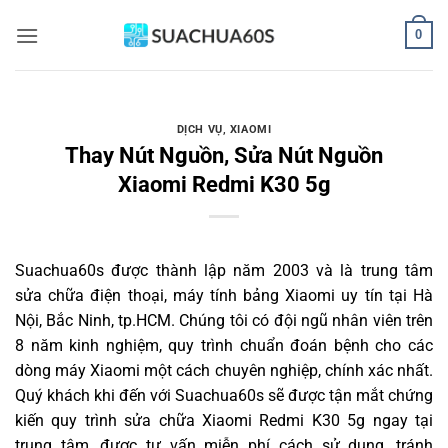
Bỏ
0
qua
nội
dung
DỊCH VỤ
,
XIAOMI
Thay Nút Nguồn, Sửa Nút Nguồn
Xiaomi Redmi K30 5g
Suachua60s
được thành lập năm 2003 và là trung tâm
sửa chữa điện thoại, máy tính bảng Xiaomi uy tín tại Hà
Nội, Bắc Ninh, tp.HCM. Chúng tôi có đội ngũ nhân viên trên
8 năm kinh nghiệm, quy trình chuẩn đoán bệnh cho các
dòng máy Xiaomi một cách chuyên nghiệp, chính xác nhất.
Quý khách khi đến với Suachua60s sẽ được tận mắt chứng
kiến quy trình sửa chữa Xiaomi Redmi K30 5g ngay tại
trung tâm, được tư vấn miễn phí cách sử dụng, tránh