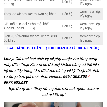
Liên hệ
K30 5g
lấy ngay
Xem trực tiếp,
Thay loa Xiaomi Redmi K30 5g khác
Liên hệ
lấy ngay
Giải mã / Unlock/ Phá mật khẩu
Xem trực tiếp,
Liên hệ
Xiaomi Redmi K30 5g
lấy ngay
Dịch vụ sửa chữa Xiaomi Redmi K30
Xem trực tiếp,
Liên hệ
5g khác
lấy ngay
BẢO HÀNH 12 THÁNG. (THỜI GIAN XỬ LÝ: 30-40 PHÚT)
Lưu ý:
Giá mỗi loại dịch vụ sẽ phụ thuộc vào từng dòng
máy điện thoại Xiaomi do đó quý khách hàng có thể liên
hệ trực tiếp trung tâm để được hỗ trợ về kỹ thuật tốt nhất
và được báo giá mới nhất. Hotline:
0964.308.308
/
0977.602.688
Bạn đang tìm: "
thay nút nguồn, sửa nút nguồn xiaomi
redmi k30 5g
"