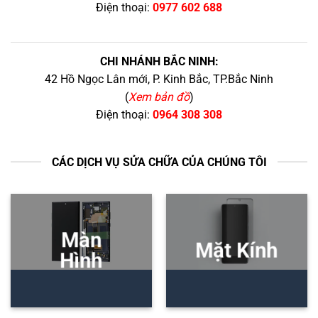
Điện thoại:
0977 602 688
CHI NHÁNH BẮC NINH:
42 Hồ Ngọc Lân mới, P. Kinh Bắc, TP.Bắc Ninh
(
Xem bản đồ
)
Điện thoại:
0964 308 308
CÁC DỊCH VỤ SỬA CHỮA CỦA CHÚNG TÔI
Màn
Mặt Kính
Hình