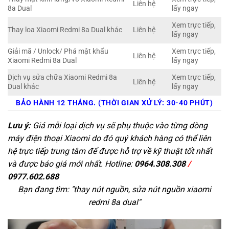
Liên hệ
8a Dual
lấy ngay
Xem trực tiếp,
Thay loa Xiaomi Redmi 8a Dual khác
Liên hệ
lấy ngay
Giải mã / Unlock/ Phá mật khẩu
Xem trực tiếp,
Liên hệ
Xiaomi Redmi 8a Dual
lấy ngay
Dịch vụ sửa chữa Xiaomi Redmi 8a
Xem trực tiếp,
Liên hệ
Dual khác
lấy ngay
BẢO HÀNH 12 THÁNG. (THỜI GIAN XỬ LÝ: 30-40 PHÚT)
Lưu ý:
Giá mỗi loại dịch vụ sẽ phụ thuộc vào từng dòng
máy điện thoại Xiaomi do đó quý khách hàng có thể liên
hệ trực tiếp trung tâm để được hỗ trợ về kỹ thuật tốt nhất
và được báo giá mới nhất. Hotline:
0964.308.308
/
0977.602.688
Bạn đang tìm: "
thay nút nguồn, sửa nút nguồn xiaomi
redmi 8a dual
"