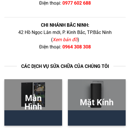
Điện thoại:
0977 602 688
CHI NHÁNH BẮC NINH:
42 Hồ Ngọc Lân mới, P. Kinh Bắc, TP.Bắc Ninh
(
Xem bản đồ
)
Điện thoại:
0964 308 308
CÁC DỊCH VỤ SỬA CHỮA CỦA CHÚNG TÔI
Màn
Mặt Kính
Hình