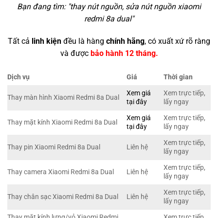
Bạn đang tìm: "
thay nút nguồn, sửa nút nguồn xiaomi
redmi 8a dual
"
Tất cả
linh kiện
đều là hàng
chính hãng
, có xuất xứ rõ ràng
và được
bảo hành 12 tháng.
Dịch vụ
Giá
Thời gian
Xem giá
Xem trực tiếp,
Thay màn hình Xiaomi Redmi 8a Dual
tại đây
lấy ngay
Xem giá
Xem trực tiếp,
Thay mặt kính Xiaomi Redmi 8a Dual
tại đây
lấy ngay
Xem trực tiếp,
Thay pin Xiaomi Redmi 8a Dual
Liên hệ
lấy ngay
Xem trực tiếp,
Thay camera Xiaomi Redmi 8a Dual
Liên hệ
lấy ngay
Xem trực tiếp,
Thay chân sạc Xiaomi Redmi 8a Dual
Liên hệ
lấy ngay
Thay mặt kính lưng/vỏ Xiaomi Redmi
Xem trực tiếp,