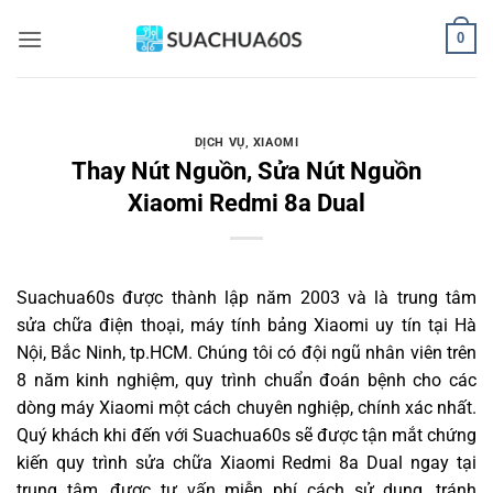
Bỏ
0
qua
nội
dung
DỊCH VỤ
,
XIAOMI
Thay Nút Nguồn, Sửa Nút Nguồn
Xiaomi Redmi 8a Dual
Suachua60s
được thành lập năm 2003 và là trung tâm
sửa chữa điện thoại, máy tính bảng Xiaomi uy tín tại Hà
Nội, Bắc Ninh, tp.HCM. Chúng tôi có đội ngũ nhân viên trên
8 năm kinh nghiệm, quy trình chuẩn đoán bệnh cho các
dòng máy Xiaomi một cách chuyên nghiệp, chính xác nhất.
Quý khách khi đến với Suachua60s sẽ được tận mắt chứng
kiến quy trình sửa chữa Xiaomi Redmi 8a Dual ngay tại
trung tâm, được tư vấn miễn phí cách sử dụng, tránh