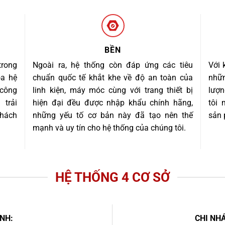
BỀN
trong
Ngoài ra, hệ thống còn đáp ứng các tiêu
Với 
óa hệ
chuẩn quốc tế khắt khe về độ an toàn của
nhữn
 công
linh kiện, máy móc cùng với trang thiết bị
lượn
trải
hiện đại đều được nhập khẩu chính hãng,
tôi
khách
những yếu tố cơ bản này đã tạo nên thế
sản 
mạnh và uy tín cho hệ thống của chúng tôi.
HỆ THỐNG 4 CƠ SỞ
NH:
CHI NHÁ