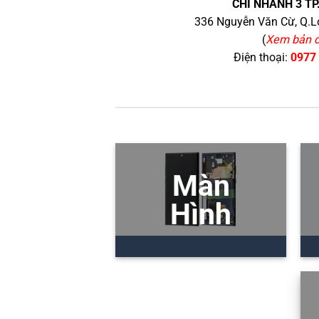
CHI NHÁNH 3 TP
336 Nguyễn Văn Cừ, Q.Lo
(
Xem bản 
Điện thoại:
0977
Màn
Hình