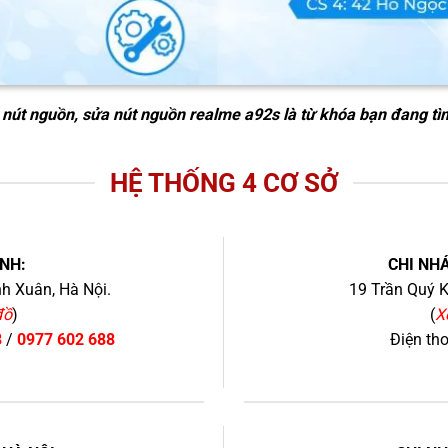
 nút nguồn, sửa nút nguồn realme a92s
là từ khóa bạn đang tì
HỆ THỐNG 4 CƠ SỞ
NH:
CHI NHÁ
h Xuân, Hà Nội.
19 Trần Quý K
đồ
)
(
X
8
/
0977 602 688
Điện th
+