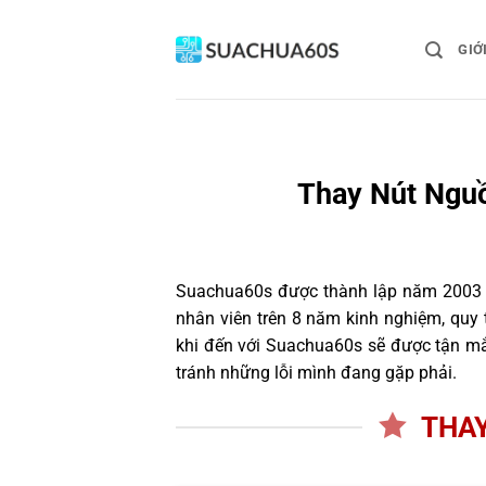
Bỏ
qua
GIỚ
nội
dung
Thay Nút Nguồ
Suachua60s
được thành lập năm 2003 và
nhân viên trên 8 năm kinh nghiệm, quy
khi đến với Suachua60s sẽ được tận mắ
tránh những lỗi mình đang gặp phải.
THAY