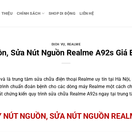
I THIỆU
CHÍNH SÁCH
SHOP DI ĐỘNG
LIÊN HỆ
DỊCH VỤ
,
REALME
n, Sửa Nút Nguồn Realme A92s Giá 
 là trung tâm sửa chữa điện thoại Realme uy tín tại Hà Nội,
 trình chuẩn đoán bệnh cho các dòng máy Realme một cách ch
t chứng kiến quy trình sửa chữa Realme A92s ngay tại trung t
 NÚT NGUỒN, SỬA NÚT NGUỒN REAL