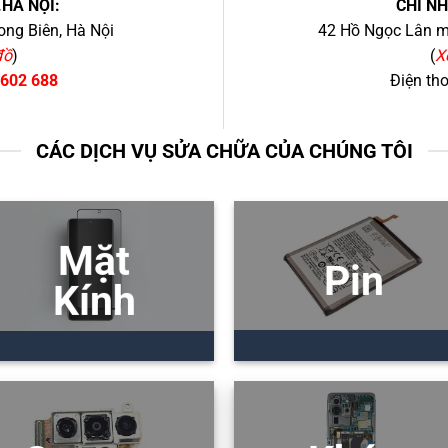
.HÀ NỘI:
CHI N
ng Biên, Hà Nội
42 Hồ Ngọc Lân mớ
đồ
)
(
X
 602 688
Điện th
CÁC DỊCH VỤ SỬA CHỮA CỦA CHÚNG TÔI
Mặt
Pin
Kính