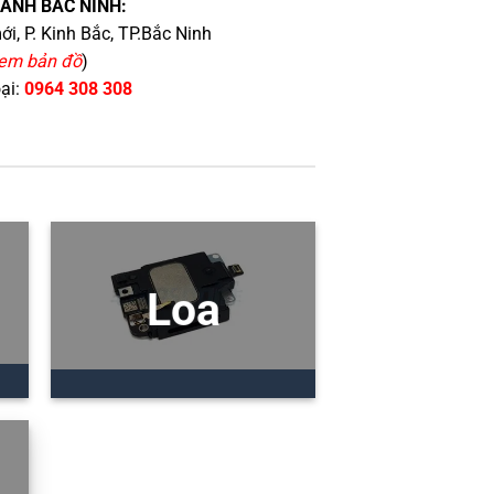
HÁNH BẮC NINH:
i, P. Kinh Bắc, TP.Bắc Ninh
em bản đồ
)
oại:
0964 308 308
Loa