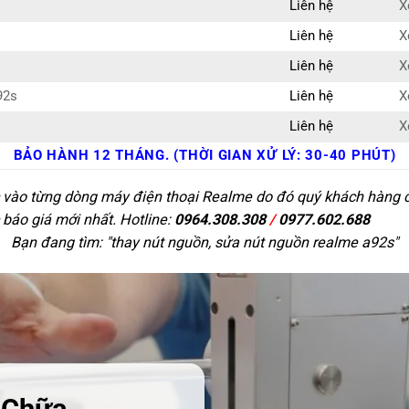
Liên hệ
X
Liên hệ
X
Liên hệ
X
92s
Liên hệ
X
Liên hệ
X
BẢO HÀNH 12 THÁNG. (THỜI GIAN XỬ LÝ: 30-40 PHÚT)
c vào từng dòng máy điện thoại Realme do đó quý khách hàng có 
 báo giá mới nhất. Hotline:
0964.308.308
/
0977.602.688
Bạn đang tìm: "
thay nút nguồn, sửa nút nguồn realme a92s
"