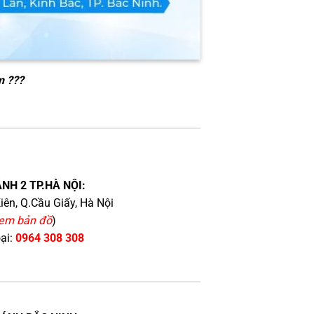
m ???
NH 2 TP.HÀ NỘI:
iên, Q.Cầu Giấy, Hà Nội
em bản đồ
)
oại:
0964 308 308