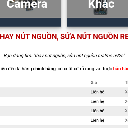
Camera
Khác
THAY NÚT NGUỒN, SỬA NÚT NGUỒN R
Bạn đang tìm: "
thay nút nguồn, sửa nút nguồn realme a92s
"
kiện
đều là hàng
chính hãng
, có xuất xứ rõ ràng và được
bảo hà
Giá
T
Liên hệ
X
Liên hệ
X
Liên hệ
X
Liên hệ
X