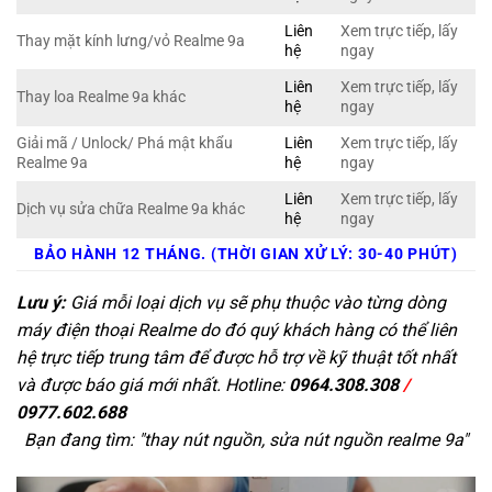
Liên
Xem trực tiếp, lấy
Thay mặt kính lưng/vỏ Realme 9a
hệ
ngay
Liên
Xem trực tiếp, lấy
Thay loa Realme 9a khác
hệ
ngay
Giải mã / Unlock/ Phá mật khẩu
Liên
Xem trực tiếp, lấy
Realme 9a
hệ
ngay
Liên
Xem trực tiếp, lấy
Dịch vụ sửa chữa Realme 9a khác
hệ
ngay
BẢO HÀNH 12 THÁNG. (THỜI GIAN XỬ LÝ: 30-40 PHÚT)
Lưu ý:
Giá mỗi loại dịch vụ sẽ phụ thuộc vào từng dòng
máy điện thoại Realme do đó quý khách hàng có thể liên
hệ trực tiếp trung tâm để được hỗ trợ về kỹ thuật tốt nhất
và được báo giá mới nhất. Hotline:
0964.308.308
/
0977.602.688
Bạn đang tìm: "
thay nút nguồn, sửa nút nguồn realme 9a
"