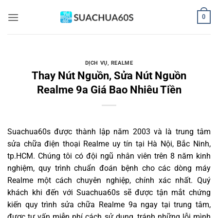
Bỏ
0
qua
nội
dung
DỊCH VỤ
,
REALME
Thay Nút Nguồn, Sửa Nút Nguồn
Realme 9a Giá Bao Nhiêu Tiền
Suachua60s
được thành lập năm 2003 và là trung tâm
sửa chữa điện thoại Realme uy tín tại Hà Nội, Bắc Ninh,
tp.HCM. Chúng tôi có đội ngũ nhân viên trên 8 năm kinh
nghiệm, quy trình chuẩn đoán bệnh cho các dòng máy
Realme một cách chuyên nghiệp, chính xác nhất. Quý
khách khi đến với Suachua60s sẽ được tận mắt chứng
kiến quy trình sửa chữa Realme 9a ngay tại trung tâm,
được tư vấn miễn phí cách sử dụng, tránh những lỗi mình