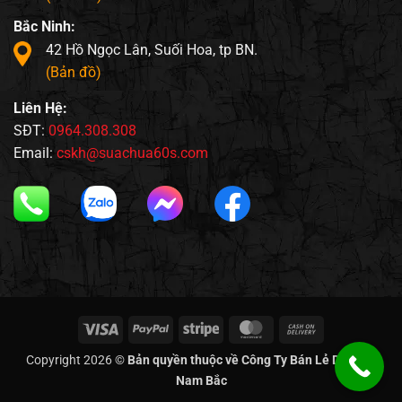
Bắc Ninh:
42 Hồ Ngọc Lân, Suối Hoa, tp BN.
(Bản đồ)
Liên Hệ:
SĐT:
0964.308.308
Email:
cskh@suachua60s.com
Visa
PayPal
Stripe
MasterCard
Cash
On
Copyright 2026 ©
Bản quyền thuộc về Công Ty Bán Lẻ Di Động
Delivery
Nam Bắc