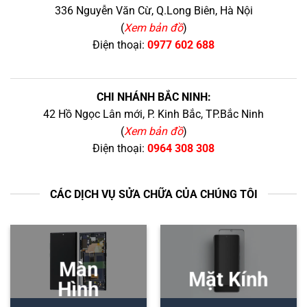
336 Nguyễn Văn Cừ, Q.Long Biên, Hà Nội
(
Xem bản đồ
)
Điện thoại:
0977 602 688
CHI NHÁNH BẮC NINH:
42 Hồ Ngọc Lân mới, P. Kinh Bắc, TP.Bắc Ninh
(
Xem bản đồ
)
Điện thoại:
0964 308 308
CÁC DỊCH VỤ SỬA CHỮA CỦA CHÚNG TÔI
Màn
Mặt Kính
Hình