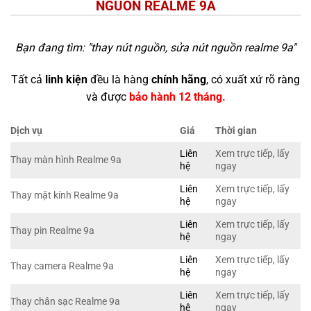
NGUỒN REALME 9A
Bạn đang tìm: "
thay nút nguồn, sửa nút nguồn realme 9a
"
Tất cả
linh kiện
đều là hàng
chính hãng
, có xuất xứ rõ ràng
và được
bảo hành 12 tháng.
Dịch vụ
Giá
Thời gian
Liên
Xem trực tiếp, lấy
Thay màn hình Realme 9a
hệ
ngay
Liên
Xem trực tiếp, lấy
Thay mặt kính Realme 9a
hệ
ngay
Liên
Xem trực tiếp, lấy
Thay pin Realme 9a
hệ
ngay
Liên
Xem trực tiếp, lấy
Thay camera Realme 9a
hệ
ngay
Liên
Xem trực tiếp, lấy
Thay chân sạc Realme 9a
hệ
ngay