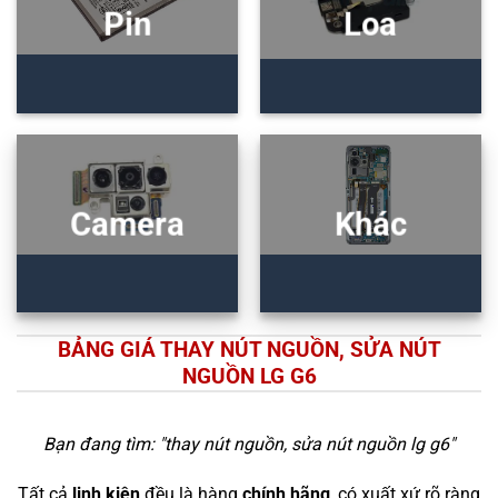
Pin
Loa
Camera
Khác
BẢNG GIÁ THAY NÚT NGUỒN, SỬA NÚT
NGUỒN LG G6
Bạn đang tìm: "
thay nút nguồn, sửa nút nguồn lg g6
"
Tất cả
linh kiện
đều là hàng
chính hãng
, có xuất xứ rõ ràng