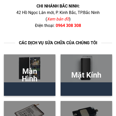
CHI NHÁNH BẮC NINH:
42 Hồ Ngọc Lân mới, P. Kinh Bắc, TP.Bắc Ninh
(
Xem bản đồ
)
Điện thoại:
0964 308 308
CÁC DỊCH VỤ SỬA CHỮA CỦA CHÚNG TÔI
Màn
Mặt Kính
Hình