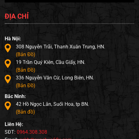
ĐỊA CHỈ
Hà Nội:
308 Nguyễn Trãi, Thanh Xuân Trung, HN.
(Bản Đồ)
19 Trần Quý Kiên, Cầu Giấy, HN.
(Bản Đồ)
336 Nguyễn Văn Cừ, Long Biên, HN.
(Bản Đồ)
Bắc Ninh:
42 Hồ Ngọc Lân, Suối Hoa, tp BN.
(Bản đồ)
Liên Hệ:
SĐT:
0964.308.308