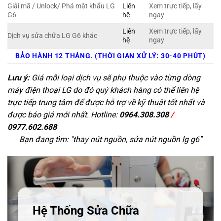
Giải mã / Unlock/ Phá mật khẩu LG
Liên
Xem trực tiếp, lấy
G6
hệ
ngay
Liên
Xem trực tiếp, lấy
Dịch vụ sửa chữa LG G6 khác
hệ
ngay
BẢO HÀNH 12 THÁNG. (THỜI GIAN XỬ LÝ: 30-40 PHÚT)
Lưu ý:
Giá mỗi loại dịch vụ sẽ phụ thuộc vào từng dòng
máy điện thoại LG do đó quý khách hàng có thể liên hệ
trực tiếp trung tâm để được hỗ trợ về kỹ thuật tốt nhất và
được báo giá mới nhất. Hotline:
0964.308.308
/
0977.602.688
Bạn đang tìm: "
thay nút nguồn, sửa nút nguồn lg g6
"
Hệ Thống Sửa Chữa