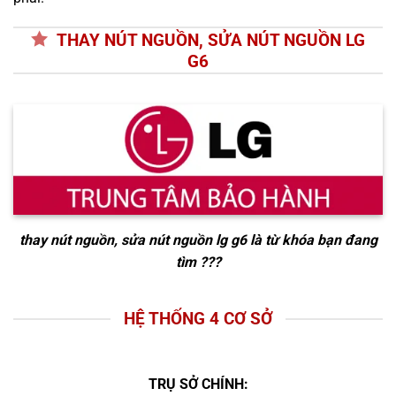
THAY NÚT NGUỒN, SỬA NÚT NGUỒN LG
G6
thay nút nguồn, sửa nút nguồn lg g6
là từ khóa bạn đang
tìm ???
HỆ THỐNG 4 CƠ SỞ
TRỤ SỞ CHÍNH: