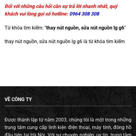
Đối với những câu hỏi cần sự trả lời nhanh nhất, quý
khách vui lòng gọi số hotline:
0964 308 308
Từ khóa tìm kiếm: "
thay nút nguồn, sửa nút nguồn lg g6
"
thay nút nguồn, sửa nút nguồn lg g6
là từ khóa tìm kiếm
VỀ CÔNG TY
Được thành lập từ năm 2003, chúng tôi là một trong những
trung tâm cung cấp linh kiện điện thoại, máy tính, đông hồ
đầu tiên tại Hà Nội. Với sự chuyên nghiệp, uy tín, trung tâm