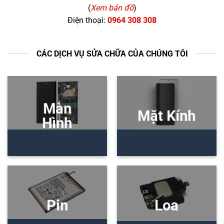
(
Xem bản đồ
)
Điện thoại:
0964 308 308
CÁC DỊCH VỤ SỬA CHỮA CỦA CHÚNG TÔI
Màn
Mặt Kính
Hình
Pin
Loa