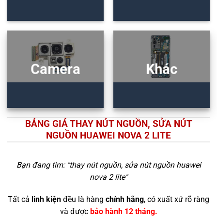
Camera
Khác
BẢNG GIÁ THAY NÚT NGUỒN, SỬA NÚT
NGUỒN HUAWEI NOVA 2 LITE
Bạn đang tìm: "
thay nút nguồn, sửa nút nguồn huawei
nova 2 lite
"
Tất cả
linh kiện
đều là hàng
chính hãng
, có xuất xứ rõ ràng
và được
bảo hành 12 tháng.