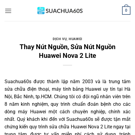
Bỏ
0
qua
nội
dung
DỊCH VỤ
,
HUAWEI
Thay Nút Nguồn, Sửa Nút Nguồn
Huawei Nova 2 Lite
Suachua60s
được thành lập năm 2003 và là trung tâm
sửa chữa điện thoại, máy tính bảng Huawei uy tín tại Hà
Nội, Bắc Ninh, tp.HCM. Chúng tôi có đội ngũ nhân viên trên
8 năm kinh nghiệm, quy trình chuẩn đoán bệnh cho các
dòng máy Huawei một cách chuyên nghiệp, chính xác
nhất. Quý khách khi đến với Suachua60s sẽ được tận mắt
chứng kiến quy trình sửa chữa Huawei Nova 2 Lite ngay tại
trung tâm, được tư vấn miễn phí cách sử dụng, tránh