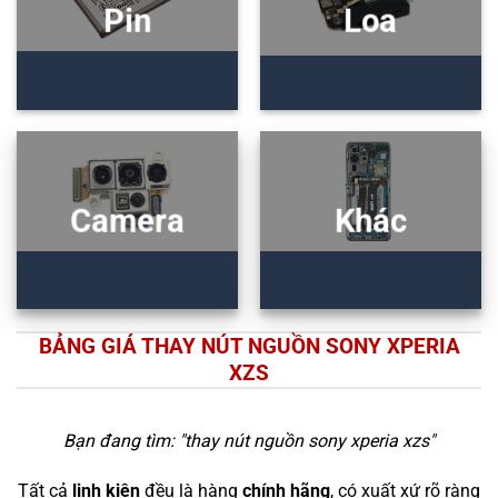
Pin
Loa
Camera
Khác
BẢNG GIÁ THAY NÚT NGUỒN SONY XPERIA
XZS
Bạn đang tìm: "
thay nút nguồn sony xperia xzs
"
Tất cả
linh kiện
đều là hàng
chính hãng
, có xuất xứ rõ ràng