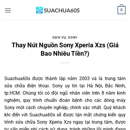
Bỏ
0
qua
nội
dung
DỊCH VỤ
,
SONY
Thay Nút Nguồn Sony Xperia Xzs (Giá
Bao Nhiêu Tiền?)
Suachua60s
được thành lập năm 2003 và là trung tâm
sửa chữa điện thoại. Sony uy tín tại Hà Nội, Bắc Ninh,
tp.HCM. Chúng tôi có đội ngũ nhân viên trên 8 năm kinh
nghiệm, quy trình chuẩn đoán bệnh cho các dòng máy
Sony một cách chuyên nghiệp, chính xác nhất. Quý khách
khi đến với Suachua60s sẽ được tận mắt chứng kiến quy
trình sửa chữa Sony Xperia Xzs ngay tại trung tâm, được
tư vấn miễn phí cách sử dụng, tránh những lỗi mình đang