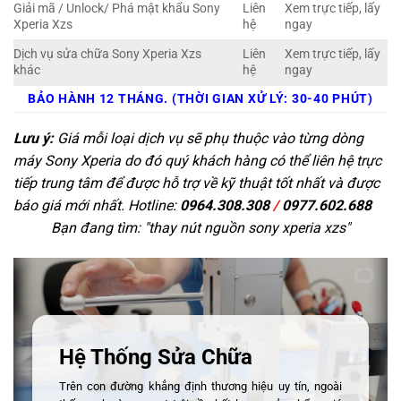
Giải mã / Unlock/ Phá mật khẩu Sony
Liên
Xem trực tiếp, lấy
Xperia Xzs
hệ
ngay
Dịch vụ sửa chữa Sony Xperia Xzs
Liên
Xem trực tiếp, lấy
khác
hệ
ngay
BẢO HÀNH 12 THÁNG. (THỜI GIAN XỬ LÝ: 30-40 PHÚT)
Lưu ý:
Giá mỗi loại dịch vụ sẽ phụ thuộc vào từng dòng
máy Sony Xperia do đó quý khách hàng có thể liên hệ trực
tiếp trung tâm để được hỗ trợ về kỹ thuật tốt nhất và được
báo giá mới nhất. Hotline:
0964.308.308
/
0977.602.688
Bạn đang tìm: "
thay nút nguồn sony xperia xzs
"
Hệ Thống Sửa Chữa
Trên con đường khẳng định thương hiệu uy tín, ngoài