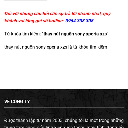
Đối với những câu hỏi cần sự trả lời nhanh nhất, quý
khách vui lòng gọi số hotline:
0964 308 308
Từ khóa tìm kiếm: "
thay nút nguồn sony xperia xzs
"
thay nút nguồn sony xperia xzs
là từ khóa tìm kiếm
VỀ CÔNG TY
Được thành lập từ năm 2003, chúng tôi là một trong những
trung tâm cung cấp linh kiện điện thoại, máy tính, đông hồ