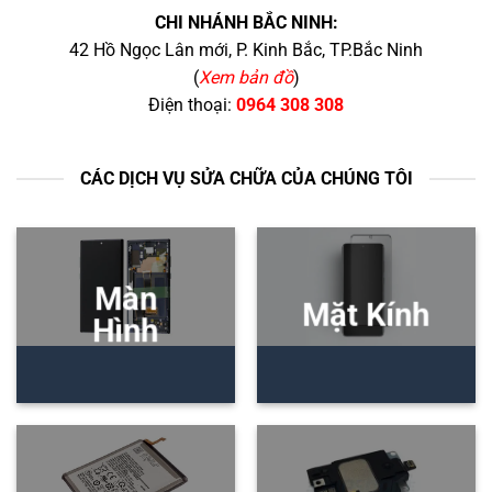
CHI NHÁNH BẮC NINH:
42 Hồ Ngọc Lân mới, P. Kinh Bắc, TP.Bắc Ninh
(
Xem bản đồ
)
Điện thoại:
0964 308 308
CÁC DỊCH VỤ SỬA CHỮA CỦA CHÚNG TÔI
Màn
Mặt Kính
Hình