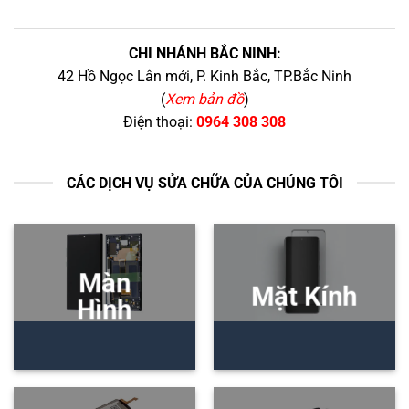
CHI NHÁNH BẮC NINH:
42 Hồ Ngọc Lân mới, P. Kinh Bắc, TP.Bắc Ninh
(
Xem bản đồ
)
Điện thoại:
0964 308 308
CÁC DỊCH VỤ SỬA CHỮA CỦA CHÚNG TÔI
Màn
Mặt Kính
Hình