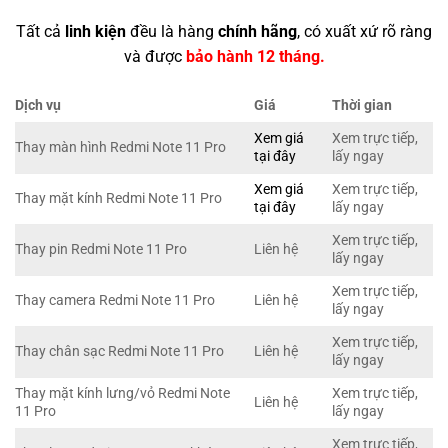
Tất cả
linh kiện
đều là hàng
chính hãng
, có xuất xứ rõ ràng
và được
bảo hành 12 tháng.
Dịch vụ
Giá
Thời gian
Xem giá
Xem trực tiếp,
Thay màn hình Redmi Note 11 Pro
tại đây
lấy ngay
Xem giá
Xem trực tiếp,
Thay mặt kính Redmi Note 11 Pro
tại đây
lấy ngay
Xem trực tiếp,
Thay pin Redmi Note 11 Pro
Liên hệ
lấy ngay
Xem trực tiếp,
Thay camera Redmi Note 11 Pro
Liên hệ
lấy ngay
Xem trực tiếp,
Thay chân sạc Redmi Note 11 Pro
Liên hệ
lấy ngay
Thay mặt kính lưng/vỏ Redmi Note
Xem trực tiếp,
Liên hệ
11 Pro
lấy ngay
Xem trực tiếp,