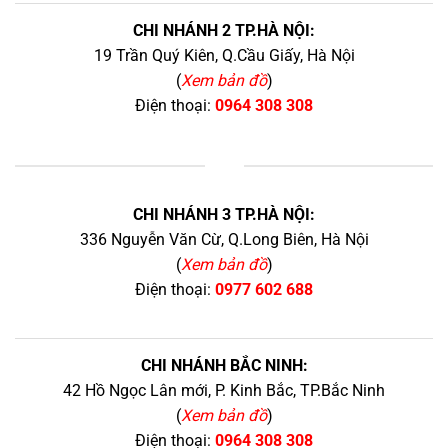
CHI NHÁNH 2 TP.HÀ NỘI:
19 Trần Quý Kiên, Q.Cầu Giấy, Hà Nội
(
Xem bản đồ
)
Điện thoại:
0964 308 308
+
CHI NHÁNH 3 TP.HÀ NỘI:
336 Nguyễn Văn Cừ, Q.Long Biên, Hà Nội
(
Xem bản đồ
)
Điện thoại:
0977 602 688
CHI NHÁNH BẮC NINH:
42 Hồ Ngọc Lân mới, P. Kinh Bắc, TP.Bắc Ninh
(
Xem bản đồ
)
Điện thoại:
0964 308 308