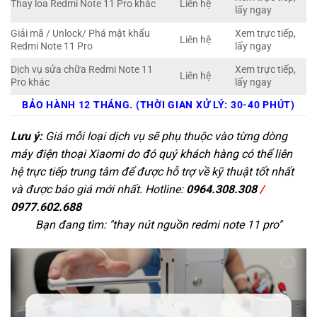
Thay loa Redmi Note 11 Pro khác
Liên hệ
lấy ngay
Giải mã / Unlock/ Phá mật khẩu
Xem trực tiếp,
Liên hệ
Redmi Note 11 Pro
lấy ngay
Dịch vụ sửa chữa Redmi Note 11
Xem trực tiếp,
Liên hệ
Pro khác
lấy ngay
BẢO HÀNH 12 THÁNG. (THỜI GIAN XỬ LÝ: 30-40 PHÚT)
Lưu ý:
Giá mỗi loại dịch vụ sẽ phụ thuộc vào từng dòng
máy điện thoại Xiaomi do đó quý khách hàng có thể liên
hệ trực tiếp trung tâm để được hỗ trợ về kỹ thuật tốt nhất
và được báo giá mới nhất. Hotline:
0964.308.308
/
0977.602.688
Bạn đang tìm: "
thay nút nguồn redmi note 11 pro
"