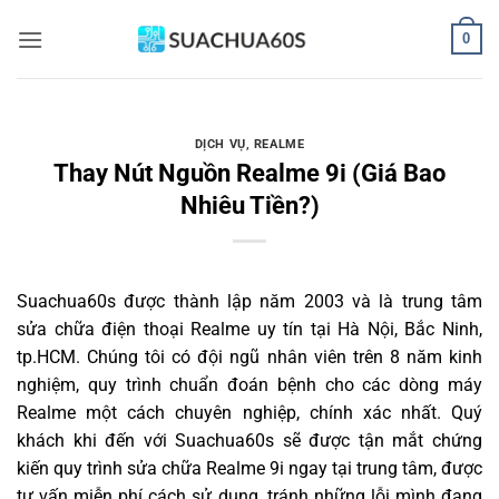
Bỏ
0
qua
nội
dung
DỊCH VỤ
,
REALME
Thay Nút Nguồn Realme 9i (Giá Bao
Nhiêu Tiền?)
Suachua60s
được thành lập năm 2003 và là trung tâm
sửa chữa điện thoại Realme uy tín tại Hà Nội, Bắc Ninh,
tp.HCM. Chúng tôi có đội ngũ nhân viên trên 8 năm kinh
nghiệm, quy trình chuẩn đoán bệnh cho các dòng máy
Realme một cách chuyên nghiệp, chính xác nhất. Quý
khách khi đến với Suachua60s sẽ được tận mắt chứng
kiến quy trình sửa chữa Realme 9i ngay tại trung tâm, được
tư vấn miễn phí cách sử dụng, tránh những lỗi mình đang