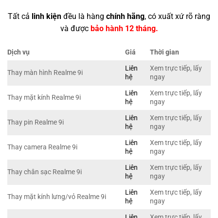
Tất cả
linh kiện
đều là hàng
chính hãng
, có xuất xứ rõ ràng
và được
bảo hành 12 tháng.
Dịch vụ
Giá
Thời gian
Liên
Xem trực tiếp, lấy
Thay màn hình Realme 9i
hệ
ngay
Liên
Xem trực tiếp, lấy
Thay mặt kính Realme 9i
hệ
ngay
Liên
Xem trực tiếp, lấy
Thay pin Realme 9i
hệ
ngay
Liên
Xem trực tiếp, lấy
Thay camera Realme 9i
hệ
ngay
Liên
Xem trực tiếp, lấy
Thay chân sạc Realme 9i
hệ
ngay
Liên
Xem trực tiếp, lấy
Thay mặt kính lưng/vỏ Realme 9i
hệ
ngay
Liên
Xem trực tiếp, lấy