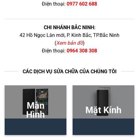
Điện thoại:
0977 602 688
CHI NHÁNH BẮC NINH:
42 Hồ Ngọc Lân mới, P. Kinh Bắc, TP.Bắc Ninh
(
Xem bản đồ
)
Điện thoại:
0964 308 308
CÁC DỊCH VỤ SỬA CHỮA CỦA CHÚNG TÔI
Màn
Mặt Kính
Hình