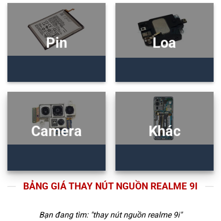
Pin
Loa
Camera
Khác
BẢNG GIÁ THAY NÚT NGUỒN REALME 9I
Bạn đang tìm: "
thay nút nguồn realme 9i
"