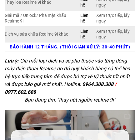
Thay loa Realme 9i khác
hệ
ngay
Giải mã / Unlock/ Phá mật khẩu
Liên
Xem trực tiếp, lấy
Realme 9i
hệ
ngay
Liên
Xem trực tiếp, lấy
Dịch vụ sửa chữa Realme 9i khác
hệ
ngay
BẢO HÀNH 12 THÁNG. (THỜI GIAN XỬ LÝ: 30-40 PHÚT)
Lưu ý:
Giá mỗi loại dịch vụ sẽ phụ thuộc vào từng dòng
máy điện thoại Realme do đó quý khách hàng có thể liên
hệ trực tiếp trung tâm để được hỗ trợ về kỹ thuật tốt nhất
và được báo giá mới nhất. Hotline:
0964.308.308
/
0977.602.688
Bạn đang tìm: "
thay nút nguồn realme 9i
"