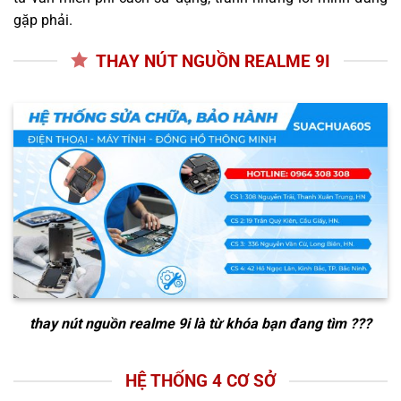
gặp phải.
THAY NÚT NGUỒN REALME 9I
thay nút nguồn realme 9i
là từ khóa bạn đang tìm ???
HỆ THỐNG 4 CƠ SỞ