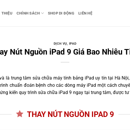
I THIỆU
CHÍNH SÁCH
SHOP DI ĐỘNG
LIÊN HỆ
DỊCH VỤ
,
IPAD
ay Nút Nguồn iPad 9 Giá Bao Nhiêu T
 là trung tâm sửa chữa máy tính bảng iPad uy tín tại Hà Nội,
 trình chuẩn đoán bệnh cho các dòng máy iPad một cách chuyên
ng kiến quy trình sửa chữa iPad 9 ngay tại trung tâm, được tư
THAY NÚT NGUỒN IPAD 9