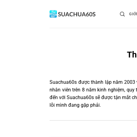
Bỏ
qua
GIỚ
nội
dung
Th
Suachua60s
được thành lập năm 2003 và
nhân viên trên 8 năm kinh nghiệm, quy
đến với Suachua60s sẽ được tận mắt chứ
lỗi mình đang gặp phải.