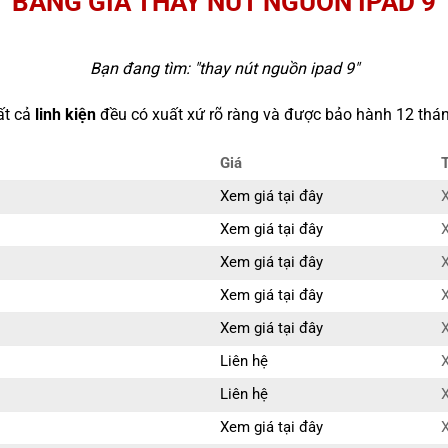
BẢNG GIÁ THAY NÚT NGUỒN IPAD 9
Bạn đang tìm: "
thay nút nguồn ipad 9
"
ất cả
linh kiện
đều có xuất xứ rõ ràng và được bảo hành 12 thán
Giá
Xem giá tại đây
X
Xem giá tại đây
X
Xem giá tại đây
X
Xem giá tại đây
X
Xem giá tại đây
X
Liên hệ
X
Liên hệ
X
Xem giá tại đây
X