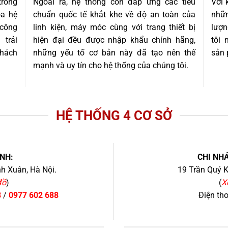
trong
Ngoài ra, hệ thống còn đáp ứng các tiêu
Với 
óa hệ
chuẩn quốc tế khắt khe về độ an toàn của
nhữn
 công
linh kiện, máy móc cùng với trang thiết bị
lượn
trải
hiện đại đều được nhập khẩu chính hãng,
tôi
khách
những yếu tố cơ bản này đã tạo nên thế
sản 
mạnh và uy tín cho hệ thống của chúng tôi.
HỆ THỐNG 4 CƠ SỞ
NH:
CHI NHÁ
h Xuân, Hà Nội.
19 Trần Quý K
đồ
)
(
X
8
/
0977 602 688
Điện th
+