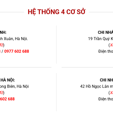
HỆ THỐNG 4 CƠ SỞ
NH:
CHI NHÁ
h Xuân, Hà Nội.
19 Trần Quý K
đồ
)
(
X
8
/
0977 602 688
Điện th
+
.HÀ NỘI:
CHI N
ng Biên, Hà Nội
42 Hồ Ngọc Lân mớ
đồ
)
(
X
 602 688
Điện th