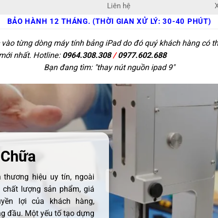
Liên hệ
X
BẢO HÀNH 12 THÁNG. (THỜI GIAN XỬ LÝ: 30-40 PHÚT)
c vào từng dòng máy tính bảng iPad do đó quý khách hàng có thể
 mới nhất. Hotline:
0964.308.308
/
0977.602.688
Bạn đang tìm: "
thay nút nguồn ipad 9
"
 Chữa
thương hiệu uy tín, ngoài
ề chất lượng sản phẩm, giá
uyền lợi của khách hàng,
 đầu. Một yếu tố tạo dựng