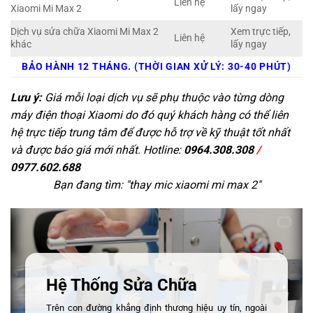
Liên hệ
Xiaomi Mi Max 2
lấy ngay
Dịch vụ sửa chữa Xiaomi Mi Max 2
Xem trực tiếp,
Liên hệ
khác
lấy ngay
BẢO HÀNH 12 THÁNG. (THỜI GIAN XỬ LÝ: 30-40 PHÚT)
Lưu ý:
Giá mỗi loại dịch vụ sẽ phụ thuộc vào từng dòng
máy điện thoại Xiaomi do đó quý khách hàng có thể liên
hệ trực tiếp trung tâm để được hỗ trợ về kỹ thuật tốt nhất
và được báo giá mới nhất. Hotline:
0964.308.308
/
0977.602.688
Bạn đang tìm: "
thay mic xiaomi mi max 2
"
Hệ Thống Sửa Chữa
Trên con đường khẳng định thương hiệu uy tín, ngoài