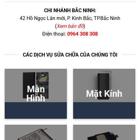
CHI NHÁNH BẮC NINH:
42 Hồ Ngọc Lân mới, P. Kinh Bắc, TP.Bắc Ninh
(
Xem bản đồ
)
Điện thoại:
0964 308 308
CÁC DỊCH VỤ SỬA CHỮA CỦA CHÚNG TÔI
Màn
Mặt Kính
Hình