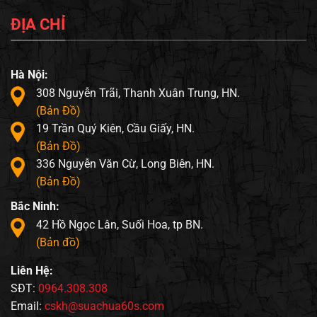
ĐỊA CHỈ
Hà Nội:
308 Nguyễn Trãi, Thanh Xuân Trung, HN.
(Bản Đồ)
19 Trần Quý Kiên, Cầu Giấy, HN.
(Bản Đồ)
336 Nguyễn Văn Cừ, Long Biên, HN.
(Bản Đồ)
Bắc Ninh:
42 Hồ Ngọc Lân, Suối Hoa, tp BN.
(Bản đồ)
Liên Hệ:
SĐT:
0964.308.308
Email:
cskh@suachua60s.com