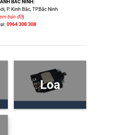
HÁNH BẮC NINH:
i, P. Kinh Bắc, TP.Bắc Ninh
em bản đồ
)
oại:
0964 308 308
Loa