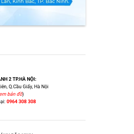
NH 2 TP.HÀ NỘI:
iên, Q.Cầu Giấy, Hà Nội
em bản đồ
)
oại:
0964 308 308