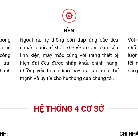
BỀN
trong
Ngoài ra, hệ thống còn đáp ứng các tiêu
Với 
óa hệ
chuẩn quốc tế khắt khe về độ an toàn của
nhữn
 công
linh kiện, máy móc cùng với trang thiết bị
lượn
trải
hiện đại đều được nhập khẩu chính hãng,
tôi
khách
những yếu tố cơ bản này đã tạo nên thế
sản 
mạnh và uy tín cho hệ thống của chúng tôi.
HỆ THỐNG 4 CƠ SỞ
NH:
CHI NHÁ