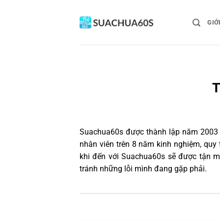
Bỏ
qua
GIỚ
nội
dung
T
Suachua60s
được thành lập năm 2003 và
nhân viên trên 8 năm kinh nghiệm, quy
khi đến với Suachua60s sẽ được tận mắ
tránh những lỗi mình đang gặp phải.