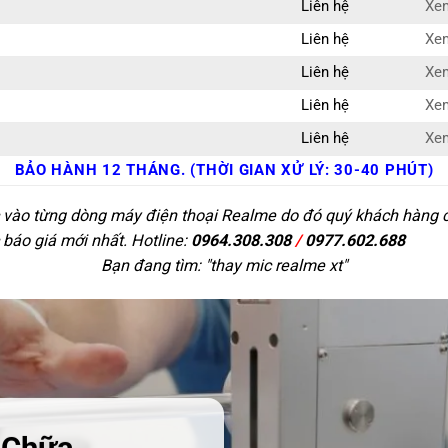
Liên hệ
Xem
Liên hệ
Xem
Liên hệ
Xem
Liên hệ
Xem
Liên hệ
Xem
BẢO HÀNH 12 THÁNG. (THỜI GIAN XỬ LÝ: 30-40 PHÚT)
c vào từng dòng máy điện thoại Realme do đó quý khách hàng có 
 báo giá mới nhất. Hotline:
0964.308.308
/
0977.602.688
Bạn đang tìm: "
thay mic realme xt
"