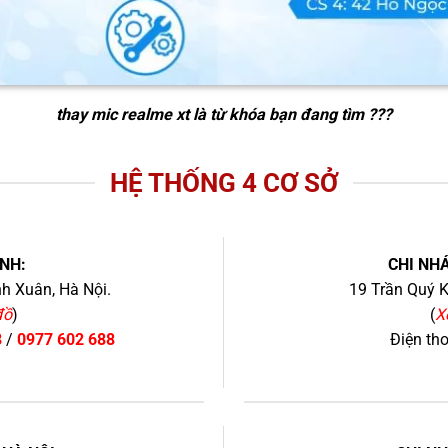
thay mic realme xt
là từ khóa bạn đang tìm ???
HỆ THỐNG 4 CƠ SỞ
NH:
CHI NHÁ
h Xuân, Hà Nội.
19 Trần Quý K
đồ
)
(
X
8
/
0977 602 688
Điện th
+