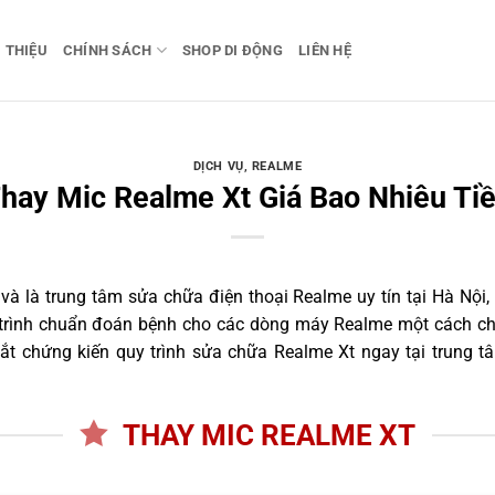
I THIỆU
CHÍNH SÁCH
SHOP DI ĐỘNG
LIÊN HỆ
DỊCH VỤ
,
REALME
hay Mic Realme Xt Giá Bao Nhiêu Ti
 là trung tâm sửa chữa điện thoại Realme uy tín tại Hà Nội,
 trình chuẩn đoán bệnh cho các dòng máy Realme một cách ch
t chứng kiến quy trình sửa chữa Realme Xt ngay tại trung t
THAY MIC REALME XT