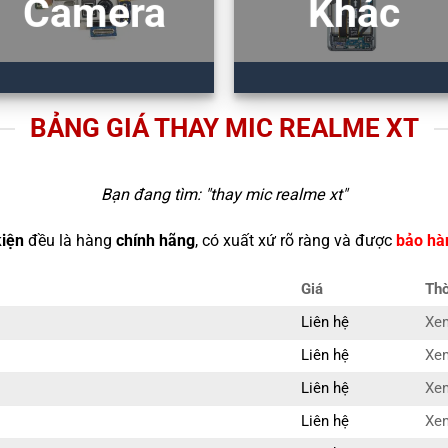
Camera
Khác
BẢNG GIÁ THAY MIC REALME XT
Bạn đang tìm: "
thay mic realme xt
"
kiện
đều là hàng
chính hãng
, có xuất xứ rõ ràng và được
bảo hà
Giá
Thờ
Liên hệ
Xem
Liên hệ
Xem
Liên hệ
Xem
Liên hệ
Xem