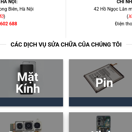
.HÀ NỘI:
CHI N
ng Biên, Hà Nội
42 Hồ Ngọc Lân mớ
đồ
)
(
X
 602 688
Điện th
CÁC DỊCH VỤ SỬA CHỮA CỦA CHÚNG TÔI
Mặt
Pin
Kính