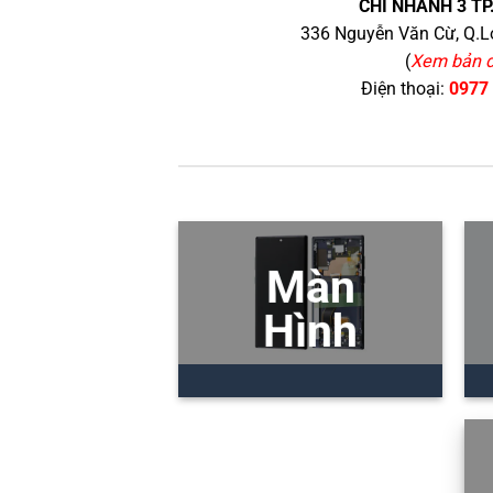
CHI NHÁNH 3 TP
336 Nguyễn Văn Cừ, Q.Lo
(
Xem bản 
Điện thoại:
0977
Màn
Hình