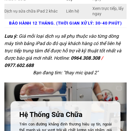
Xem trực tiếp, lấy
Dịch vụ sửa chữa iPad 2 khác
Liên hệ
ngay
BẢO HÀNH 12 THÁNG. (THỜI GIAN XỬ LÝ: 30-40 PHÚT)
Lưu ý:
Giá mỗi loại dịch vụ sẽ phụ thuộc vào từng dòng
máy tính bảng iPad do đó quý khách hàng có thể liên hệ
trực tiếp trung tâm để được hỗ trợ về kỹ thuật tốt nhất và
được báo giá mới nhất. Hotline:
0964.308.308
/
0977.602.688
Bạn đang tìm: "
thay mic ipad 2
"
Hệ Thống Sửa Chữa
Trên con đường khẳng định thương hiệu uy tín, ngoài
thế mạnh và sự vượt trội về chất lượng sản phẩm, giá