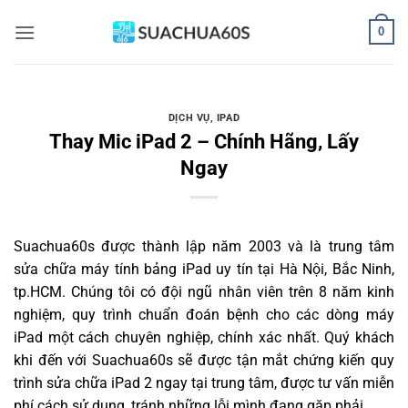
Bỏ
0
qua
nội
dung
DỊCH VỤ
,
IPAD
Thay Mic iPad 2 – Chính Hãng, Lấy
Ngay
Suachua60s
được thành lập năm 2003 và là trung tâm
sửa chữa máy tính bảng iPad uy tín tại Hà Nội, Bắc Ninh,
tp.HCM. Chúng tôi có đội ngũ nhân viên trên 8 năm kinh
nghiệm, quy trình chuẩn đoán bệnh cho các dòng máy
iPad một cách chuyên nghiệp, chính xác nhất. Quý khách
khi đến với Suachua60s sẽ được tận mắt chứng kiến quy
trình sửa chữa iPad 2 ngay tại trung tâm, được tư vấn miễn
phí cách sử dụng, tránh những lỗi mình đang gặp phải.