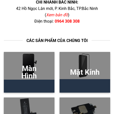
CHI NHÁNH BẮC NINH:
42 Hồ Ngọc Lân mới, P. Kinh Bắc, TP.Bắc Ninh
(
Xem bản đồ
)
Điện thoại:
0964 308 308
CÁC SẢN PHẨM CỦA CHÚNG TÔI
Màn
Mặt Kính
Hình