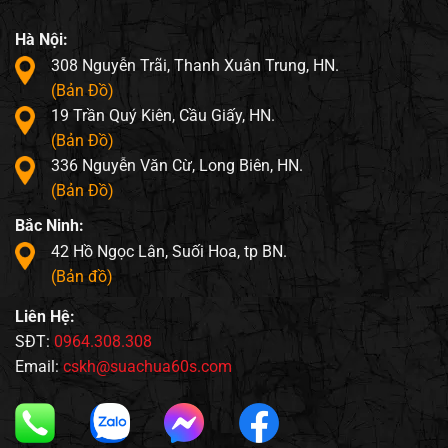
Hà Nội:
308 Nguyễn Trãi, Thanh Xuân Trung, HN.
(Bản Đồ)
19 Trần Quý Kiên, Cầu Giấy, HN.
(Bản Đồ)
336 Nguyễn Văn Cừ, Long Biên, HN.
(Bản Đồ)
Bắc Ninh:
42 Hồ Ngọc Lân, Suối Hoa, tp BN.
(Bản đồ)
Liên Hệ:
SĐT:
0964.308.308
Email:
cskh@suachua60s.com