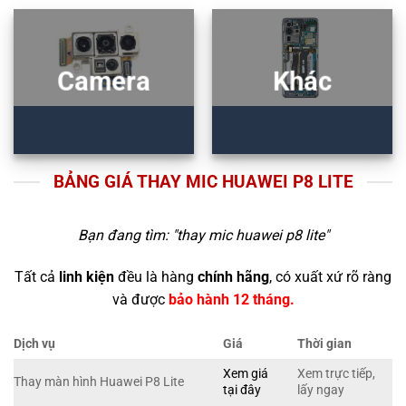
Camera
Khác
BẢNG GIÁ THAY MIC HUAWEI P8 LITE
Bạn đang tìm: "
thay mic huawei p8 lite
"
Tất cả
linh kiện
đều là hàng
chính hãng
, có xuất xứ rõ ràng
và được
bảo hành 12 tháng.
Dịch vụ
Giá
Thời gian
Xem giá
Xem trực tiếp,
Thay màn hình Huawei P8 Lite
tại đây
lấy ngay