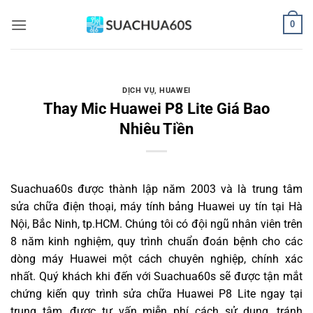
Bỏ
0
qua
nội
dung
DỊCH VỤ
,
HUAWEI
Thay Mic Huawei P8 Lite Giá Bao
Nhiêu Tiền
Suachua60s
được thành lập năm 2003 và là trung tâm
sửa chữa điện thoại, máy tính bảng Huawei uy tín tại Hà
Nội, Bắc Ninh, tp.HCM. Chúng tôi có đội ngũ nhân viên trên
8 năm kinh nghiệm, quy trình chuẩn đoán bệnh cho các
dòng máy Huawei một cách chuyên nghiệp, chính xác
nhất. Quý khách khi đến với Suachua60s sẽ được tận mắt
chứng kiến quy trình sửa chữa Huawei P8 Lite ngay tại
trung tâm, được tư vấn miễn phí cách sử dụng, tránh