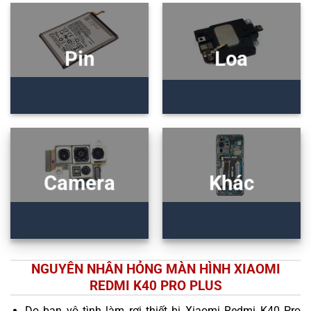
Pin
Loa
Camera
Khác
NGUYÊN NHÂN HỎNG MÀN HÌNH XIAOMI
REDMI K40 PRO PLUS
Do bạn vô tình làm rơi thiết bị Xiaomi Redmi K40 Pro