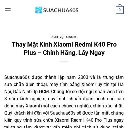
Bỏ
0
qua
nội
dung
DỊCH VỤ
,
XIAOMI
Thay Mặt Kính Xiaomi Redmi K40 Pro
Plus – Chính Hãng, Lấy Ngay
Suachua60s
được thành lập năm 2003 và là trung tâm
sửa chữa điện thoại, máy tính bảng Xiaomi uy tín tại Hà
Nội, Bắc Ninh, tp.HCM. Chúng tôi có đội ngũ nhân viên trên
8 năm kinh nghiệm, quy trình chuẩn đoán bệnh cho các
dòng máy Xiaomi một cách chuyên nghiệp, chính xác nhất.
Quý khách khi đến với Suachua60s sẽ được tận mắt chứng
kiến quy trình sửa chữa Xiaomi Redmi K40 Pro Plus ngay
tại trung tâm, được tư vấn miễn phí cách sử dụng, tránh