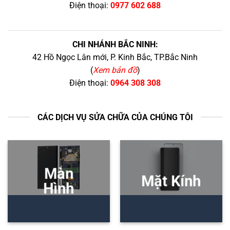
Điện thoại:
0977 602 688
CHI NHÁNH BẮC NINH:
42 Hồ Ngọc Lân mới, P. Kinh Bắc, TP.Bắc Ninh
(
Xem bản đồ
)
Điện thoại:
0964 308 308
CÁC DỊCH VỤ SỬA CHỮA CỦA CHÚNG TÔI
Màn
Mặt Kính
Hình