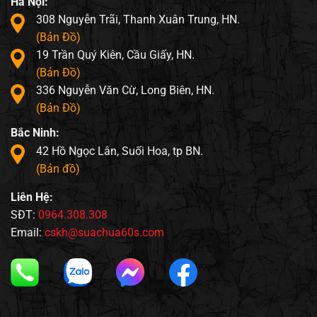
Hà Nội:
308 Nguyễn Trãi, Thanh Xuân Trung, HN.
(Bản Đồ)
19 Trần Quý Kiên, Cầu Giấy, HN.
(Bản Đồ)
336 Nguyễn Văn Cừ, Long Biên, HN.
(Bản Đồ)
Bắc Ninh:
42 Hồ Ngọc Lân, Suối Hoa, tp BN.
(Bản đồ)
Liên Hệ:
SĐT:
0964.308.308
Email:
cskh@suachua60s.com